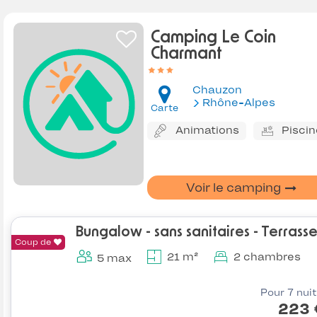
Camping Le Coin
Charmant
Chauzon
Rhône-Alpes
Carte
Animations
Piscin
Voir le camping
Bungalow - sans sanitaires - Terrass
Coup de
21 m²
2 chambres
5 max
Pour 7 nui
223 