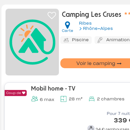
Camping Les Cruses
Ribes
Rhône-Alpes
Carte
Piscine
Animation
Voir le camping
Mobil home - TV
Coup de
28 m²
2 chambres
6 max
Pour 7 nui
339 
34 €
remboursé