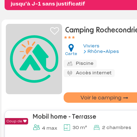
jusqu'à J-1 sans justificatif
Camping Rochecondri
Viviers
Rhône-Alpes
Carte
Piscine
Accès internet
Voir le camping
Mobil home - Terrasse
Coup de
30 m²
2 chambres
4 max