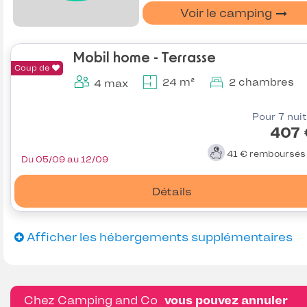
Voir le camping
Mobil home - Terrasse
Coup de
24 m²
2 chambres
4 max
Pour 7 nui
407 
41 €
remboursé
Du 05/09 au 12/09
Détails
Afficher les hébergements supplémentaires
Chez Camping and Co
vous pouvez annuler