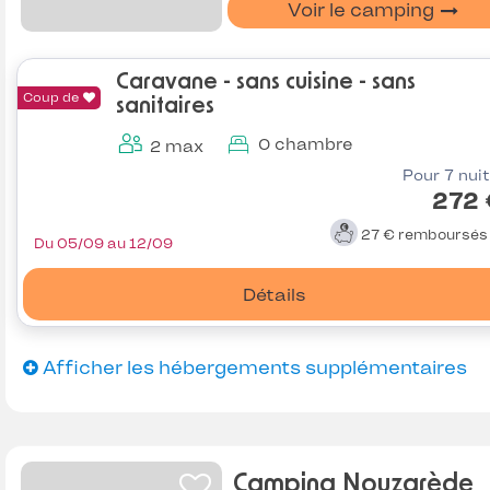
Voir le camping
Caravane - sans cuisine - sans
Coup de
sanitaires
0 chambre
2 max
Pour 7 nui
272 
27 €
remboursé
Du 05/09 au 12/09
Détails
Afficher les hébergements supplémentaires
Camping Nouzarède