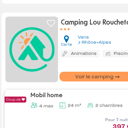
Camping Lou Rouchet
Vans
Rhône-Alpes
Carte
Animations
Piscin
Voir le camping
Mobil home
Coup de
24 m²
2 chambres
4 max
Pour 7 nui
397 