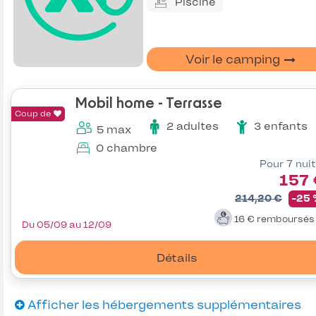
Piscine
Voir le camping
Mobil home - Terrasse
Coup de
2 adultes
3 enfants
5 max
0 chambre
Pour 7 nui
157 
214,20 €
-25
16 €
remboursé
Du 05/09 au 12/09
Détails
Afficher les hébergements supplémentaires