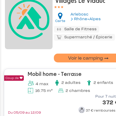
Villages Le Viaduc
Arlebosc
Rhône-Alpes
Carte
Salle de Fitness
Supermarché / Épicerie
Voir le camping
Mobil home - Terrasse
Coup de
2 adultes
2 enfants
4 max
16.75 m²
2 chambres
Pour 7 nui
372 
37 €
remboursé
Du 05/09 au 12/09