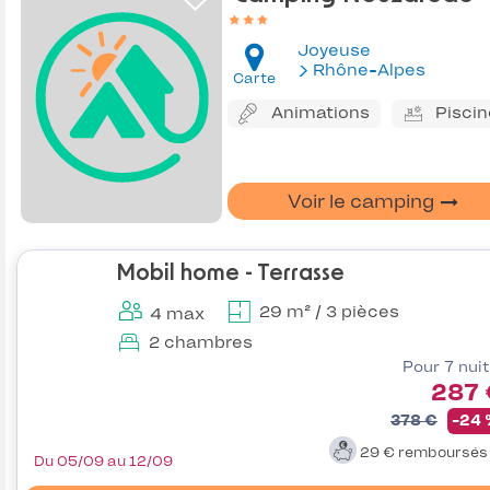
Joyeuse
Rhône-Alpes
Carte
Animations
Piscin
Voir le camping
Mobil home - Terrasse
29 m² / 3 pièces
4 max
2 chambres
Pour 7 nui
287 
378 €
-24
29 €
remboursé
Du 05/09 au 12/09