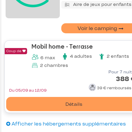
Aire de jeux pour enfants
Voir le camping
Mobil home - Terrasse
Coup de
4 adultes
2 enfants
6 max
2 chambres
Pour 7 nui
388 
39 €
remboursé
Du 05/09 au 12/09
Détails
Afficher les hébergements supplémentaires