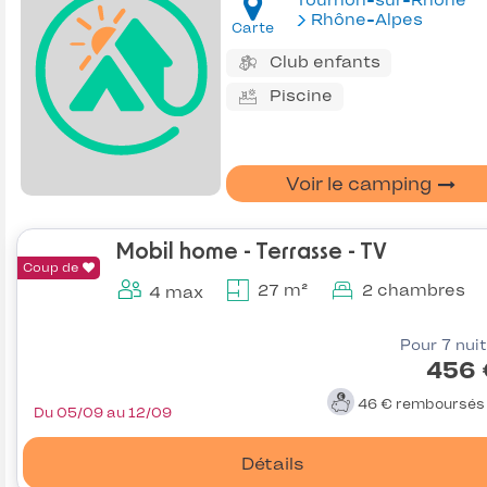
Tournon-sur-Rhône
Rhône-Alpes
Carte
Club enfants
Piscine
Voir le camping
Mobil home - Terrasse - TV
Coup de
27 m²
2 chambres
4 max
Pour 7 nui
456 
46 €
remboursé
Du 05/09 au 12/09
Détails