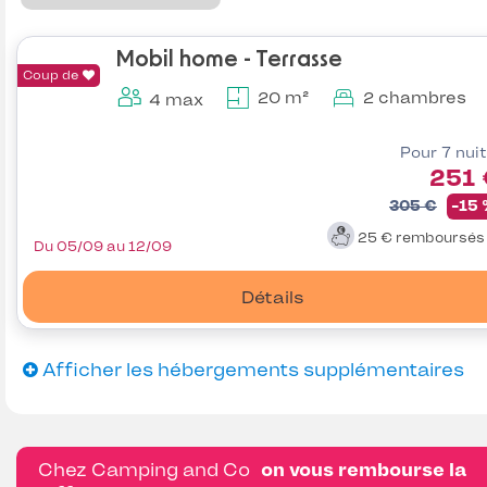
Mobil home - Terrasse
Coup de
20 m²
2 chambres
4 max
Pour 7 nui
251 
305 €
-15
25 €
remboursé
Du 05/09 au 12/09
Détails
Afficher les hébergements supplémentaires
Chez Camping and Co
on vous rembourse la