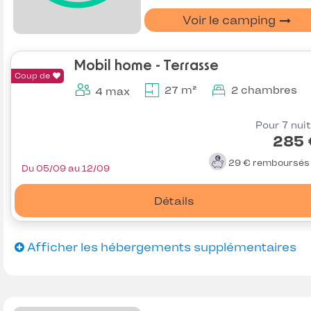
Voir le camping
Mobil home - Terrasse
Coup de
27 m²
2 chambres
4 max
Pour 7 nui
285 
29 €
remboursé
Du 05/09 au 12/09
Détails
Afficher les hébergements supplémentaires