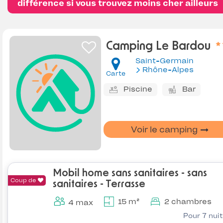
différence si vous trouvez moins cher ailleurs
Camping Le Bardou
Saint-Germain
Rhône-Alpes
Carte
Piscine
Bar
Voir le camping
Mobil home sans sanitaires - sans
Coup de
sanitaires - Terrasse
15 m²
2 chambres
4 max
Pour 7 nui