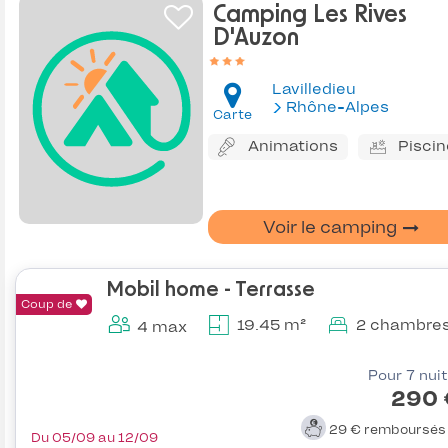
Camping Les Rives
D'Auzon
Lavilledieu
Rhône-Alpes
Carte
Animations
Piscin
Voir le camping
Mobil home - Terrasse
Coup de
19.45 m²
2 chambre
4 max
Pour 7 nui
290 
29 €
remboursé
Du 05/09 au 12/09