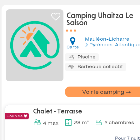
Camping Uhaitza Le
Saison
Mauléon-Licharre
Pyrénées-Atlantiqu
Carte
Piscine
Barbecue collectif
Voir le camping
Chalet - Terrasse
Coup de
28 m²
2 chambres
4 max
Pour 7 nui