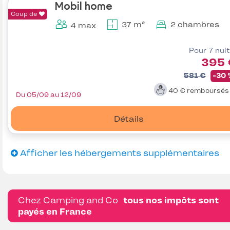
Mobil home
Coup de
37 m²
2 chambres
4 max
Pour 7 nui
395 
581 €
-30
40 €
remboursé
Du 05/09 au 12/09
Détails
Afficher les hébergements supplémentaires
Chez Camping and Co
tous nos impôts sont
payés en France