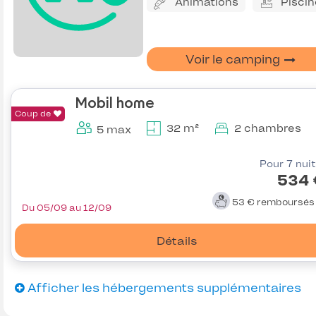
Animations
Piscin
Voir le camping
Mobil home
Coup de
32 m²
2 chambres
5 max
Pour 7 nui
534 
53 €
remboursé
Du 05/09 au 12/09
Détails
Afficher les hébergements supplémentaires