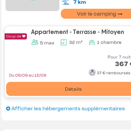
7 km
Voir le camping
Appartement - Terrasse - Mitoyen
Coup de
32 m²
1 chambre
5 max
Pour 7 nui
367 
37 €
remboursé
Du 05/09 au 12/09
Détails
Afficher les hébergements supplémentaires