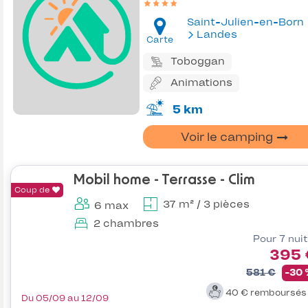
Saint-Julien-en-Born
Landes
Carte
Toboggan
Animations
5 km
Voir le camping
Mobil home - Terrasse - Clim
Coup de
37 m² / 3 pièces
6 max
2 chambres
Pour 7 nui
395 
581 €
-30
40 €
remboursé
Du 05/09 au 12/09