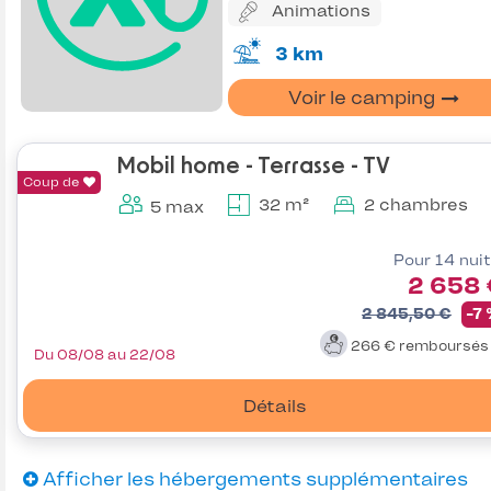
Animations
3 km
Voir le camping
Mobil home - Terrasse - TV
Coup de
32 m²
2 chambres
5 max
Pour 14 nui
2 658
2 845,50 €
-7
266 €
remboursé
Du 08/08 au 22/08
Détails
Afficher les hébergements supplémentaires