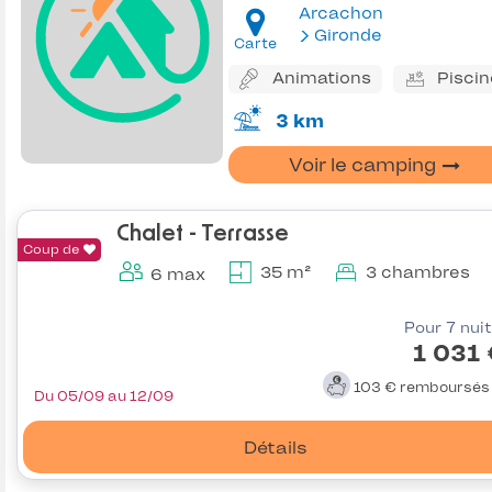
Arcachon
Gironde
Carte
Animations
Piscin
3 km
Voir le camping
Chalet - Terrasse
Coup de
35 m²
3 chambres
6 max
Pour 7 nui
1 031
103 €
remboursé
Du 05/09 au 12/09
Détails