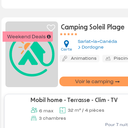
Camping Soleil Plage
Weekend Deals
Sarlat-la-Canéda
Dordogne
Carte
Animations
Piscin
Voir le camping
Mobil home - Terrasse - Clim - TV
32 m² / 4 pièces
6 max
3 chambres
Pour 7 nui