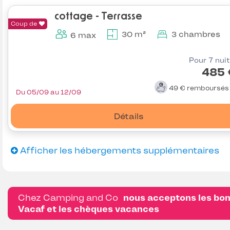
cottage - Terrasse
Coup de
30 m²
3 chambres
6 max
Pour 7 nui
485 
49 €
remboursé
Du 05/09 au 12/09
Détails
Afficher les hébergements supplémentaires
Chez Camping and Co
nous acceptons les bo
Vacaf et les chèques vacances