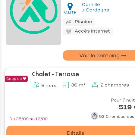
Cornille
Dordogne
Carte
Piscine
Accès internet
Voir le camping
Chalet - Terrasse
Coup de
36 m²
2 chambres
5 max
Pour 7 nui
519 
52 €
remboursé
Du 05/09 au 12/09
Détails