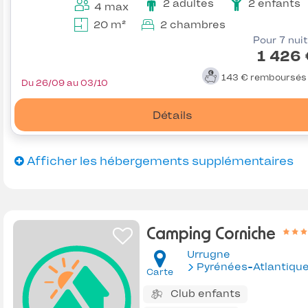
2 adultes
2 enfants
4 max
20 m²
2 chambres
Pour 7 nui
1 426
143 €
remboursé
Du 26/09 au 03/10
Détails
Afficher les hébergements supplémentaires
Camping Corniche
Urrugne
Pyrénées-Atlantiqu
Carte
Club enfants