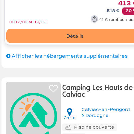
413 
518 €
-20
41 €
remboursé
Du 12/09 au 19/09
Détails
Afficher les hébergements supplémentaires
Camping Les Hauts de
Calviac
Calviac-en-Périgord
Dordogne
Carte
Piscine couverte