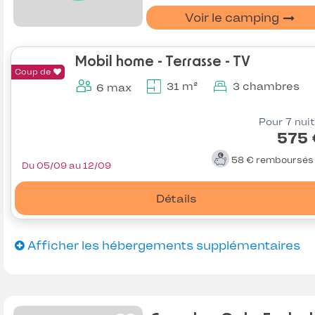
Voir le camping
Mobil home - Terrasse - TV
Coup de
31 m²
3 chambres
6 max
Pour 7 nui
575 
58 €
remboursé
Du 05/09 au 12/09
Détails
Afficher les hébergements supplémentaires