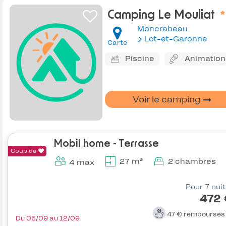
Camping Le Mouliat
Moncrabeau
Lot-et-Garonne
Carte
Piscine
Animation
Voir le camping
Mobil home - Terrasse
Coup de
27 m²
2 chambres
4 max
Pour 7 nui
472 
47 €
remboursé
Du 05/09 au 12/09