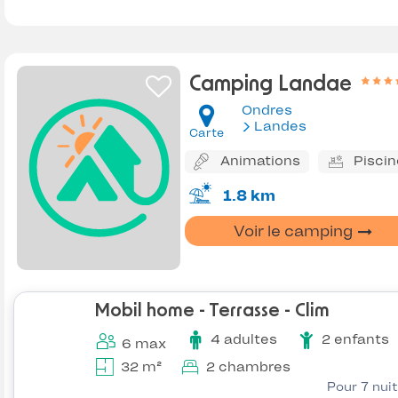
Camping Landae
Ondres
Landes
Carte
Animations
Piscin
1.8 km
Voir le camping
Mobil home - Terrasse - Clim
4 adultes
2 enfants
6 max
32 m²
2 chambres
Pour 7 nui