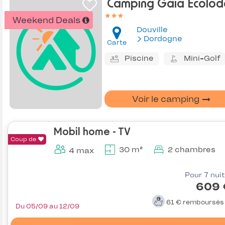
Camping Gaia Ecolo
Weekend Deals
Douville
Dordogne
Carte
Piscine
Mini-Golf
Voir le camping
Mobil home - TV
Coup de
30 m²
2 chambres
4 max
Pour 7 nui
609 
61 €
remboursé
Du 05/09 au 12/09