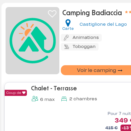
Camping Badiaccia
Castiglione del Lago
Carte
Animations
Toboggan
Voir le camping
Chalet - Terrasse
Coup de
2 chambres
6 max
Pour 7 nui
349 
415 €
-13