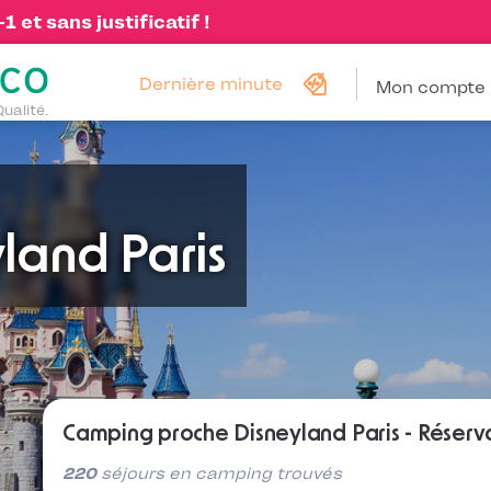
 et sans justificatif !
Dernière minute
Mon compte
Qualité.
land Paris
Camping proche Disneyland Paris - Réserv
220
séjours en camping trouvés