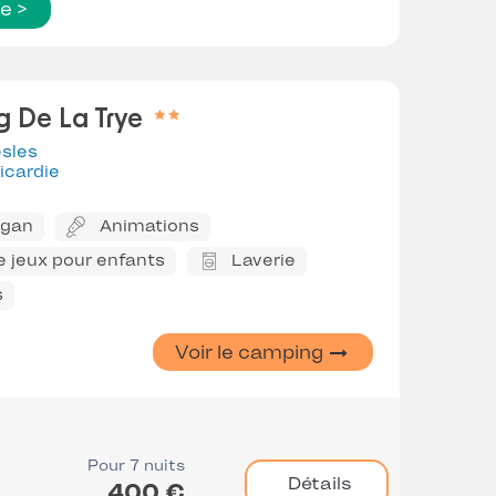
te >
 De La Trye
esles
icardie
ggan
Animations
e jeux pour enfants
Laverie
s
Voir le camping
Pour 7 nuits
Détails
400 €