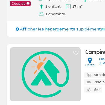
Coup de
1 enfant
17 m²
1 chambre
Afficher les hébergements supplémentai
Camping
Ce
P
Carte
Aire d
Pisci
Bar