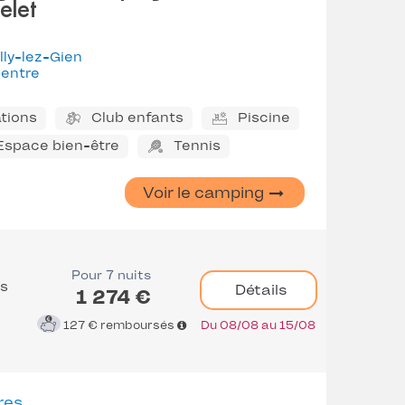
elet
lly-lez-Gien
entre
tions
Club enfants
Piscine
 Espace bien-être
Tennis
Voir le camping
Pour 7 nuits
es
Détails
1 274 €
127 €
remboursés
Du 08/08 au 15/08
res