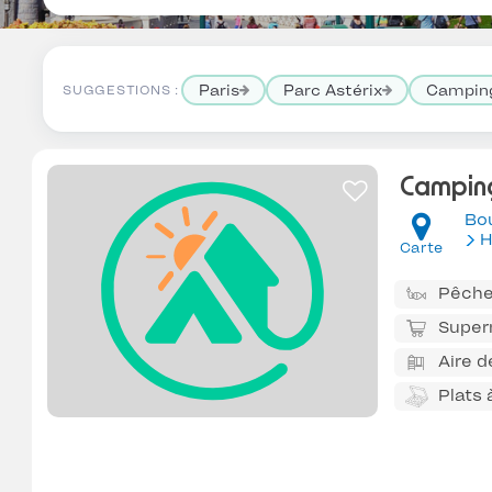
Paris
Parc Astérix
Camping
SUGGESTIONS :
Camping
Bo
H
Carte
Pêch
Super
Aire d
Plats