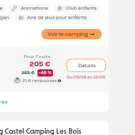
ne
Animations
Club enfants
ggan
Aire de jeux pour enfants
Voir le camping
Pour 7 nuits
205 €
Détails
385 €
-45 %
Du 05/09 au 12/09
21 €
remboursés
res
 Castel Camping Les Bois