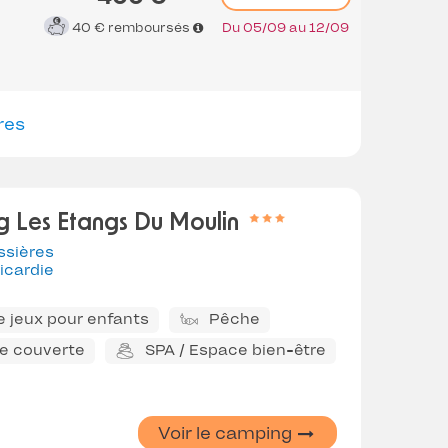
40 €
remboursés
Du 05/09 au 12/09
res
 Les Etangs Du Moulin
ssières
icardie
e jeux pour enfants
Pêche
ne couverte
SPA / Espace bien-être
Voir le camping