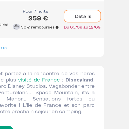
Pour 7 nuits
Détails
359 €
bres
36 €
remboursés
Du 05/09 au 12/09
res
 partez à la rencontre de vos héros
 le plus
visité de France
:
Disneyland
.
arc Disney Studios. Vagabonder entre
entureland... Space Mountain, it’s a
m Manor… Sensations fortes ou
orite ! L’ile de France et son parc
votre prochain séjour en camping.