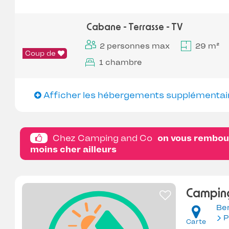
Cabane - Terrasse - TV
2 personnes max
29 m²
Coup de
1 chambre
Afficher les hébergements supplémentai
Chez Camping and Co
on vous rembour
moins cher ailleurs
Camping
Ber
P
Carte