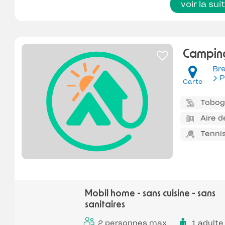
voir la sui
Camping
Br
P
Carte
Tobo
Aire d
Tenni
Mobil home - sans cuisine - sans
sanitaires
2 personnes max
1 adulte