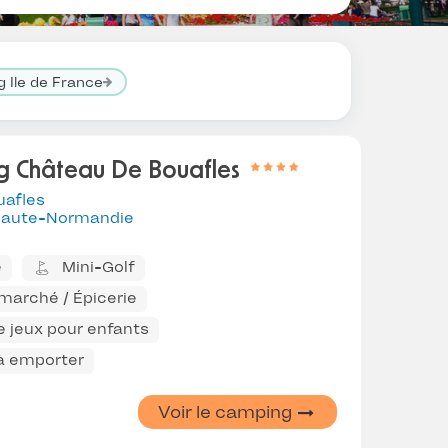
 Ile de France
 Château De Bouafles
uafles
aute-Normandie
e
Mini-Golf
marché / Épicerie
e jeux pour enfants
 à emporter
Voir le camping