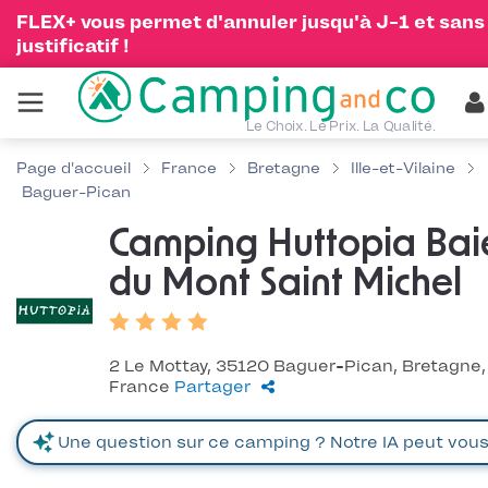
FLEX+ vous permet d'annuler jusqu'à J-1 et sans
justificatif !
Le Choix. Le Prix. La Qualité.
Page d'accueil
France
Bretagne
Ille-et-Vilaine
Baguer-Pican
Camping Huttopia Bai
du Mont Saint Michel
2 Le Mottay, 35120 Baguer-Pican, Bretagne,
France
Partager