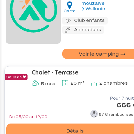
mouzaive
Wallonie
Carte
Club enfants
Animations
Voir le camping
Chalet - Terrasse
Coup de
25 m²
2 chambres
5 max
Pour 7 nui
666 
67 €
remboursé
Du 05/09 au 12/09
Détails