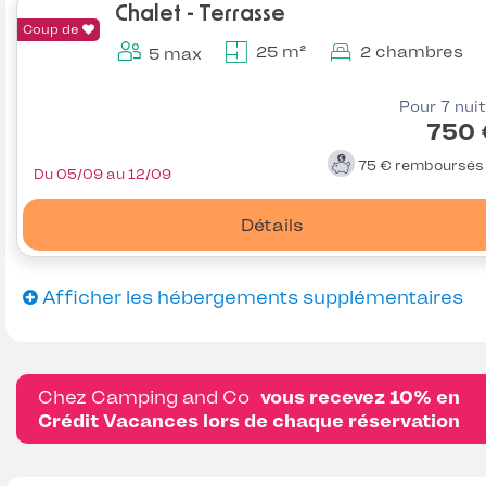
Chalet - Terrasse
Coup de
25 m²
2 chambres
5 max
Pour 7 nui
750 
75 €
remboursé
Du 05/09 au 12/09
Détails
Afficher les hébergements supplémentaires
Chez Camping and Co
vous recevez 10% en
Crédit Vacances lors de chaque réservation