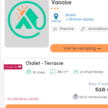
Vanoise
Bozel
Rhône-Alpes
Carte
Piscine
Animation
Voir le camping
Chalet - Terrasse
Coup de
35 m²
2 chambres
6 max
Pour 7 nui
516 
52 €
remboursé
Du 05/09 au 12/09