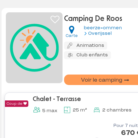
Camping De Roos
beerze-ommen
Overijssel
Carte
Animations
Club enfants
Voir le camping
Chalet - Terrasse
Coup de
25 m²
2 chambres
5 max
Pour 7 nui
670 