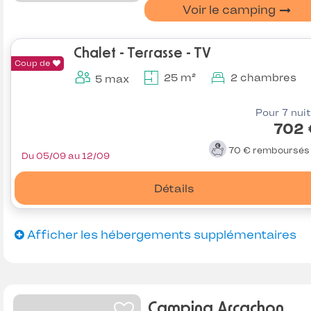
Voir le camping
Chalet - Terrasse - TV
Coup de
25 m²
2 chambres
5 max
Pour 7 nui
702 
70 €
remboursé
Du 05/09 au 12/09
Détails
Afficher les hébergements supplémentaires
Camping Arcachon