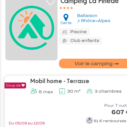
Camping La Pinède
Ballaison
Rhône-Alpes
Carte
Piscine
Club enfants
Voir le camping
Mobil home - Terrasse
Coup de
30 m²
3 chambres
6 max
Pour 7 nui
607 
61 €
remboursé
Du 05/09 au 12/09