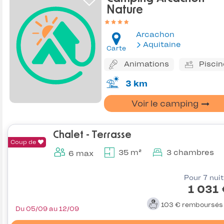
Nature
Arcachon
Aquitaine
Carte
Animations
Piscin
3 km
Voir le camping
Chalet - Terrasse
Coup de
35 m²
3 chambres
6 max
Pour 7 nui
1 031
103 €
remboursé
Du 05/09 au 12/09