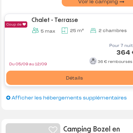
Voir le camping
Chalet - Terrasse
Coup de
25 m²
2 chambres
5 max
Pour 7 nui
364 
36 €
remboursé
Du 05/09 au 12/09
Détails
Afficher les hébergements supplémentaires
Camping Bozel en