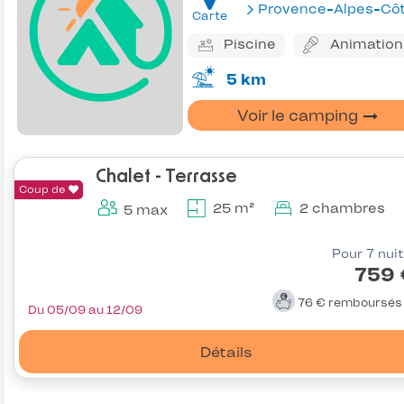
Provence-Alpes-Côte d'Az
Carte
Piscine
Animation
5 km
Voir le camping
Chalet - Terrasse
Coup de
25 m²
2 chambres
5 max
Pour 7 nui
759 
76 €
remboursé
Du 05/09 au 12/09
Détails