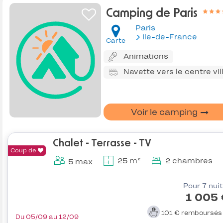
Camping de Paris
Paris
Ile-de-France
Carte
Animations
Navette vers le centre vil
Voir le camping
Chalet - Terrasse - TV
Coup de
25 m²
2 chambres
5 max
Pour 7 nui
1 005
101 €
remboursé
Du 05/09 au 12/09