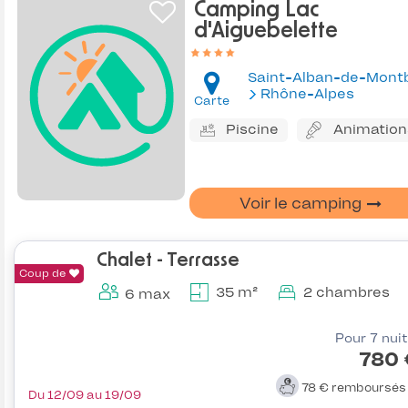
Camping Lac
d'Aiguebelette
Saint-Alban-de-Mont
Rhône-Alpes
Carte
Piscine
Animation
Voir le camping
Chalet - Terrasse
Coup de
35 m²
2 chambres
6 max
Pour 7 nui
780 
78 €
remboursé
Du 12/09 au 19/09