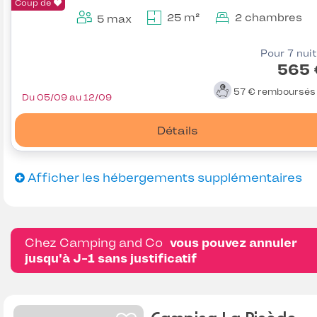
Coup de
25 m²
2 chambres
5 max
Pour 7 nui
565 
57 €
remboursé
Du 05/09 au 12/09
Détails
Afficher les hébergements supplémentaires
Chez Camping and Co
vous pouvez annuler
jusqu'à J-1 sans justificatif