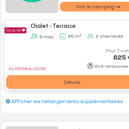
Voir le camping
Chalet - Terrasse
Coup de
25 m²
2 chambres
5 max
Pour 7 nui
825 
83 €
remboursé
Du 05/09 au 12/09
Détails
Afficher les hébergements supplémentaires