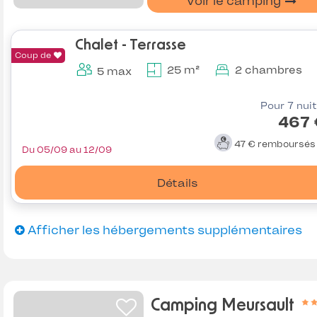
Voir le camping
Chalet - Terrasse
Coup de
25 m²
2 chambres
5 max
Pour 7 nui
467 
47 €
remboursé
Du 05/09 au 12/09
Détails
Afficher les hébergements supplémentaires
Camping Meursault