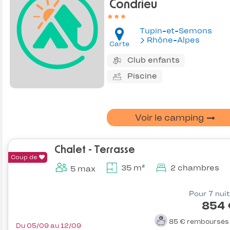
Condrieu
Tupin-et-Semons
Rhône-Alpes
Carte
Club enfants
Piscine
Voir le camping
Chalet - Terrasse
Coup de
35 m²
2 chambres
5 max
Pour 7 nui
854 
85 €
remboursé
Du 05/09 au 12/09