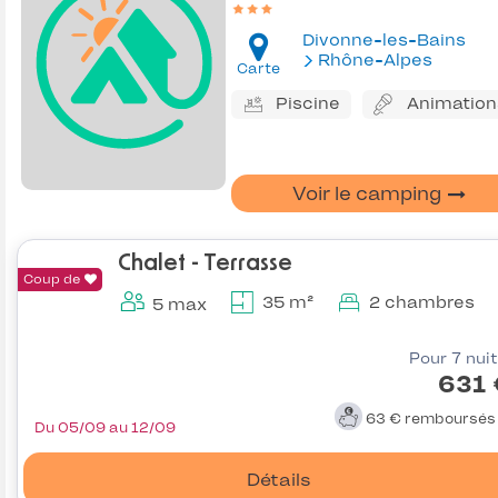
Divonne-les-Bains
Rhône-Alpes
Carte
Piscine
Animation
Voir le camping
Chalet - Terrasse
Coup de
35 m²
2 chambres
5 max
Pour 7 nui
631 
63 €
remboursé
Du 05/09 au 12/09
Détails