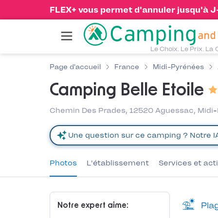
FLEX+ vous permet d'annuler jusqu'à J-1
Le Choix. Le Prix. La 
Page d'accueil
France
Midi-Pyrénées
Camping Belle Etoile
Chemin Des Prades, 12520 Aguessac, Midi
Photos
L'établissement
Services et act
Plag
Notre expert aime: