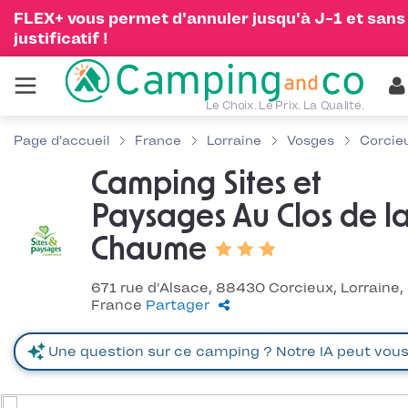
FLEX+ vous permet d'annuler jusqu'à J-1 et sans
justificatif !
Le Choix. Le Prix. La Qualité.
Page d'accueil
France
Lorraine
Vosges
Corcie
Camping Sites et
Paysages Au Clos de l
Chaume
671 rue d'Alsace, 88430 Corcieux, Lorraine,
France
Partager