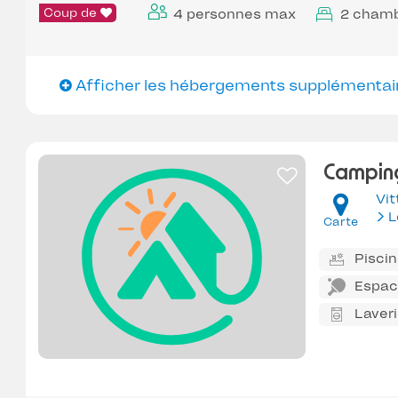
Coup de
4 personnes max
2 cham
Afficher les hébergements supplémentai
Camping
Vit
L
Carte
Pisci
Espace
Laver