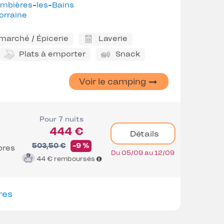
ombières-les-Bains
orraine
marché / Épicerie
Laverie
Plats à emporter
Snack
Voir le camping
Pour 7 nuits
444 €
Détails
503,50 €
-9 %
bres
Du 05/09 au 12/09
44 €
remboursés
res