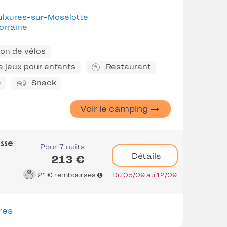
ulxures-sur-Moselotte
orraine
on de vélos
e jeux pour enfants
Restaurant
e
Snack
Voir le camping
asse
Pour 7 nuits
Détails
213 €
21 €
remboursés
Du 05/09 au 12/09
res