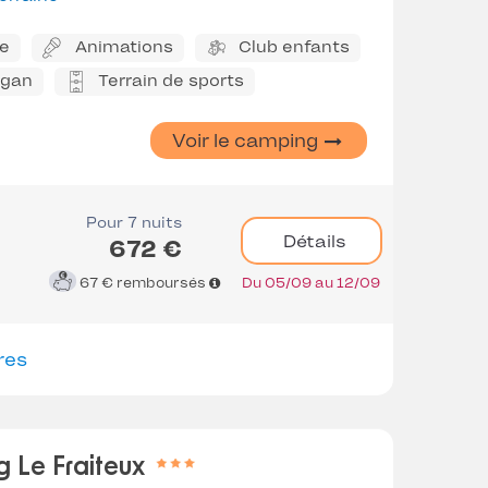
ne
Animations
Club enfants
ggan
Terrain de sports
Voir le camping
Pour 7 nuits
Détails
672 €
67 €
remboursés
Du 05/09 au 12/09
res
 Le Fraiteux