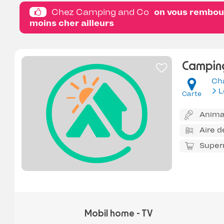
Chez Camping and Co
on vous rembour
moins cher ailleurs
Camping
Ch
L
Carte
Anima
Aire d
Super
Mobil home - TV