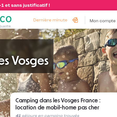
 et sans justificatif !
Dernière minute
Mon compte
Qualité.
es Vosges
Camping dans les Vosges France :
location de mobil-home pas cher
41
séjours en camping trouvés