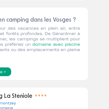
 en camping dans les Vosges ?
ur des vacances en plein air, entre
 et forêts profondes. De Gérardmer à
er, les campings se multiplient pour
us préfériez un
domaine avec piscine
nfants ou des emplacements en pleine
te >
 La Steniole
montzey
orraine