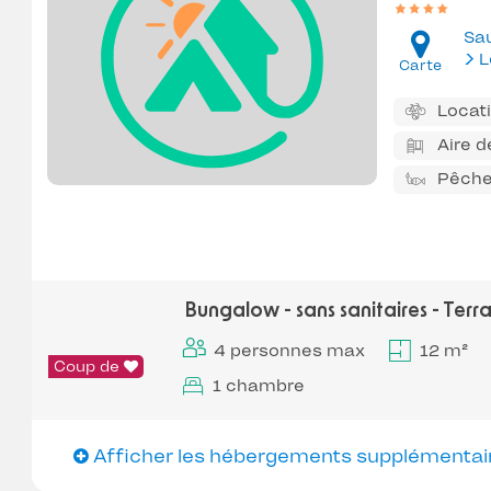
Sa
L
Carte
Locati
Aire d
Pêch
Bungalow - sans sanitaires - Terr
4 personnes max
12 m²
Coup de
1 chambre
Afficher les hébergements supplémentai