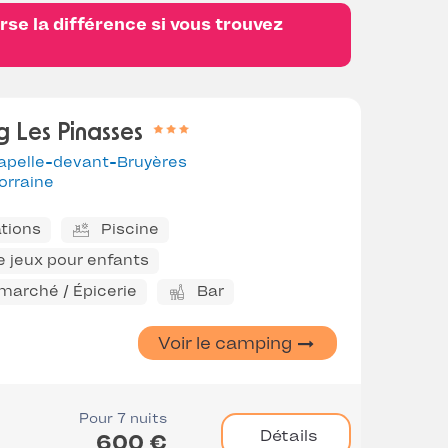
se la différence si vous trouvez
 Les Pinasses
apelle-devant-Bruyères
orraine
tions
Piscine
e jeux pour enfants
marché / Épicerie
Bar
Voir le camping
Pour 7 nuits
Détails
600 €