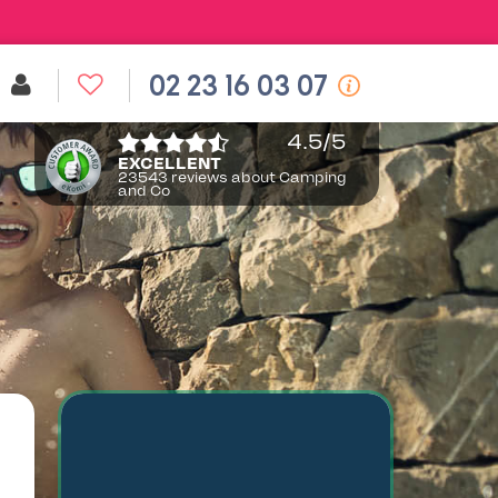
02 23 16 03 07
4.5
/5
EXCELLENT
23543 reviews about Camping
and Co