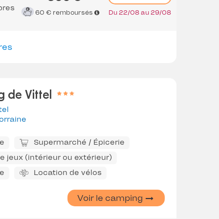
bres
60 €
remboursés
Du 22/08 au 29/08
res
 de Vittel
tel
orraine
ne
Supermarché / Épicerie
 jeux (intérieur ou extérieur)
ie
Location de vélos
Voir le camping