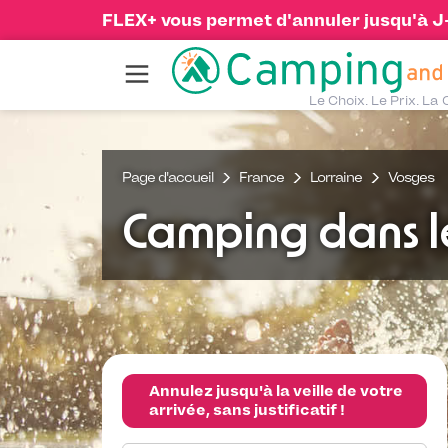
FLEX+ vous permet d'annuler jusqu'à J-1
Le Choix. Le Prix. La 
Page d'accueil
France
Lorraine
Vosges
Camping dans l
Annulez jusqu'à la veille de votre
arrivée, sans justificatif !