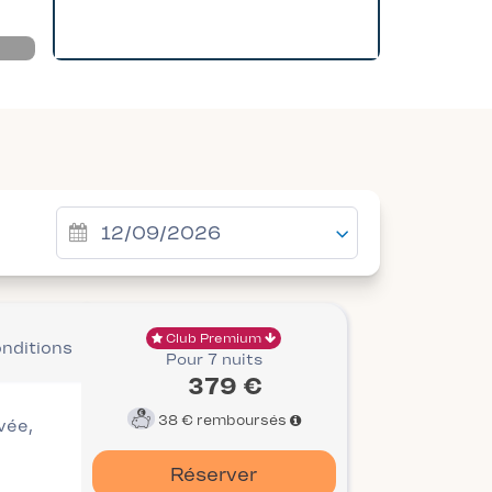
Club Premium
onditions
Pour 7 nuits
379 €
38 €
remboursés
ivée,
Réserver