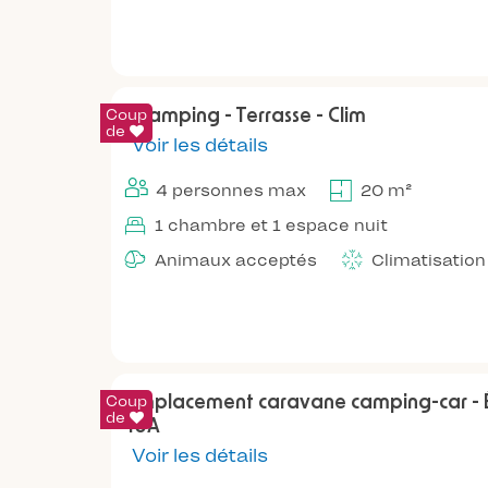
Coup
Glamping - Terrasse - Clim
de
Voir les détails
4 personnes max
20 m²
1 chambre et 1 espace nuit
Animaux acceptés
Climatisation
Coup
Emplacement caravane camping-car - Él
de
10A
Voir les détails