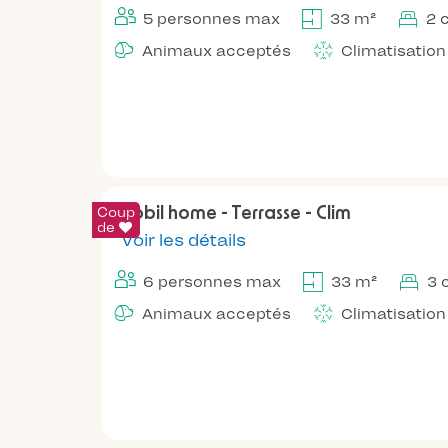
5 personnes max
33 m²
2 
Animaux acceptés
Climatisation
Coup
Mobil home - Terrasse - Clim
de
Voir les détails
6 personnes max
33 m²
3 
Animaux acceptés
Climatisation