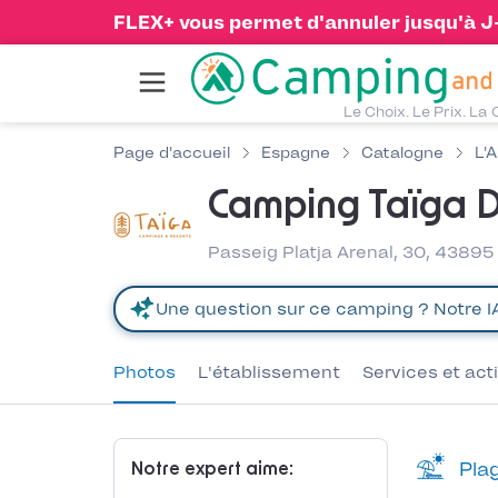
FLEX+ vous permet d'annuler jusqu'à J-1
Le Choix. Le Prix. La 
Page d'accueil
Espagne
Catalogne
L'
Camping Taïga D
Passeig Platja Arenal, 30, 4389
Photos
L'établissement
Services et act
Plag
Notre expert aime: