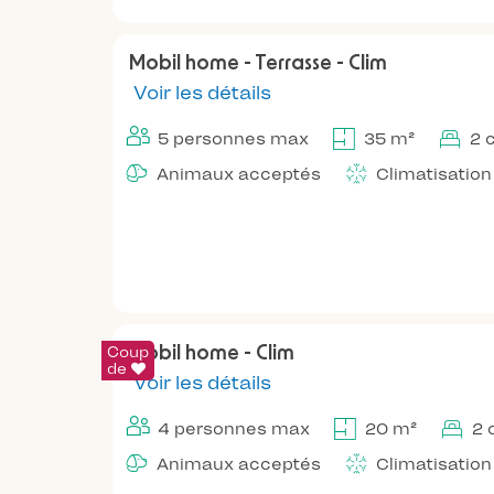
Mobil home - Terrasse - Clim
Voir les détails
5 personnes max
35 m²
2 
Animaux acceptés
Climatisation
Coup
Mobil home - Clim
de
Voir les détails
4 personnes max
20 m²
2 
Animaux acceptés
Climatisation