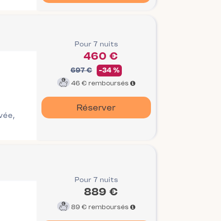
Pour 7 nuits
460 €
697 €
-34 %
46 €
remboursés
Réserver
ivée,
Pour 7 nuits
889 €
89 €
remboursés