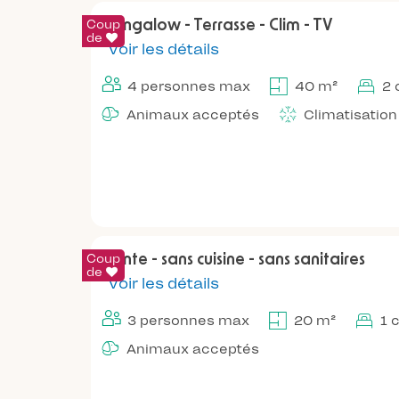
Coup
Bungalow - Terrasse - Clim - TV
de
Voir les détails
4 personnes max
40 m²
2 
Animaux acceptés
Climatisation
Coup
Tente - sans cuisine - sans sanitaires
de
Voir les détails
3 personnes max
20 m²
1 
Animaux acceptés