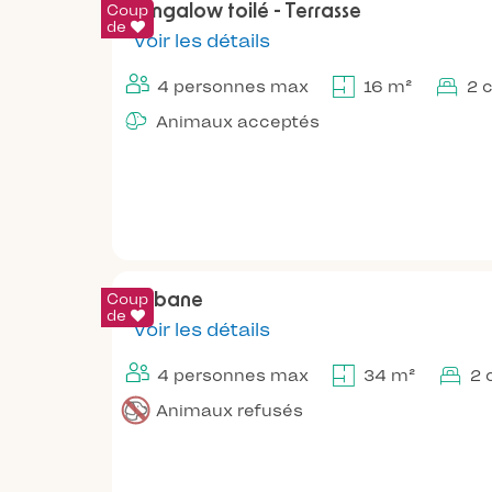
Coup
Bungalow toilé - Terrasse
de
Voir les détails
4 personnes max
16 m²
2 
Animaux acceptés
Coup
Cabane
de
Voir les détails
4 personnes max
34 m²
2 
Animaux refusés