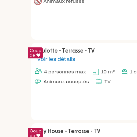
Animaux refusés
Coup
Roulotte - Terrasse - TV
de
Voir les détails
4 personnes max
19 m²
1 
Animaux acceptés
TV
Coup
Tiny House - Terrasse - TV
de