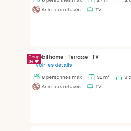
6 personnes max
27 m²
2 
Animaux refusés
TV
Coup
Mobil home - Terrasse - TV
de
Voir les détails
8 personnes max
31 m²
3 
Animaux refusés
TV