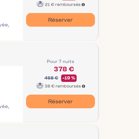
21 €
remboursés
Réserver
ivée,
Pour 7 nuits
378 €
468 €
-19 %
38 €
remboursés
Réserver
ivée,