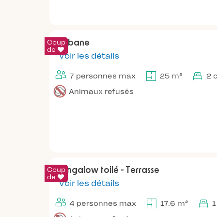
Coup
Cabane
de
Voir les détails
7 personnes max
25 m²
2 
Animaux refusés
Coup
Bungalow toilé - Terrasse
de
Voir les détails
4 personnes max
17.6 m²
1