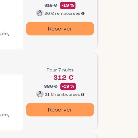
318 €
-19 %
26 €
remboursés
Réserver
ivée,
Pour 7 nuits
312 €
386 €
-19 %
31 €
remboursés
Réserver
ivée,