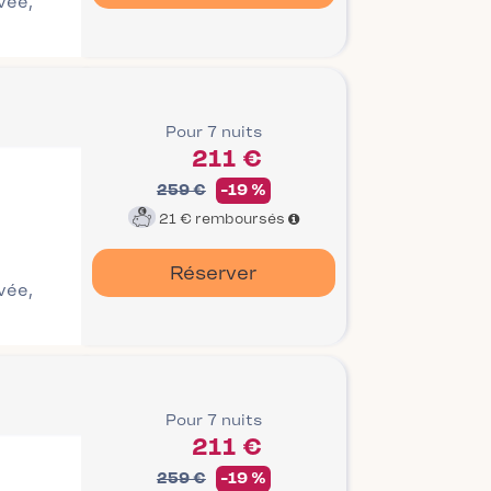
ivée,
Pour 7 nuits
211 €
259 €
-19 %
21 €
remboursés
Réserver
ivée,
Pour 7 nuits
211 €
259 €
-19 %