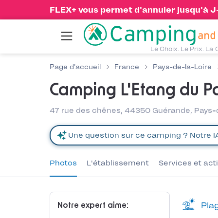
FLEX+ vous permet d'annuler jusqu'à J-1
Le Choix. Le Prix. La 
Page d'accueil
France
Pays-de-la-Loire
Camping L'Etang du P
47 rue des chênes, 44350 Guérande, Pays-
Photos
L'établissement
Services et act
Plag
Notre expert aime: