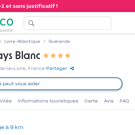
 et sans justificatif !
Qualité.
Loire-Atlantique
Guérande
ays Blanc
de-la-Loire, France
Partager
ivités
Informations touristiques
Carte
Avis
FAQ
e à 9 km