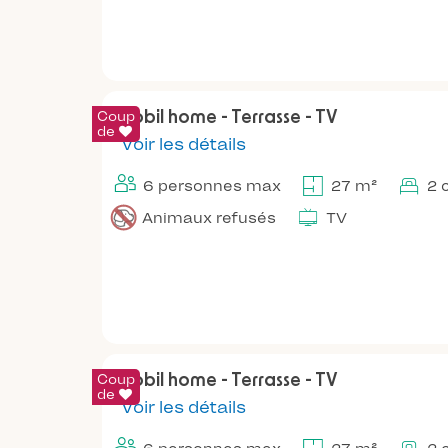
Coup
Mobil home - Terrasse - TV
de
Voir les détails
6 personnes max
27 m²
2 
Animaux refusés
TV
Coup
Mobil home - Terrasse - TV
de
Voir les détails