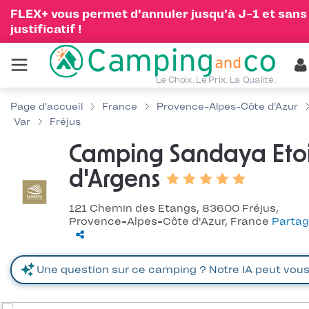
FLEX+ vous permet d'annuler jusqu'à J-1 et sans
justificatif !
Le Choix. Le Prix. La Qualité.
Page d'accueil
France
Provence-Alpes-Côte d'Azur
Var
Fréjus
Camping Sandaya Etoi
d'Argens
121 Chemin des Etangs, 83600 Fréjus,
Provence-Alpes-Côte d'Azur, France
Partag