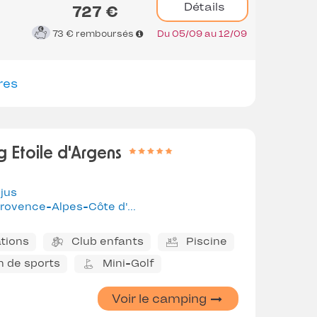
Détails
727 €
73 €
remboursés
Du 05/09 au 12/09
res
 Etoile d'Argens
jus
rovence-Alpes-Côte d'Azur
tions
Club enfants
Piscine
n de sports
Mini-Golf
Voir le camping