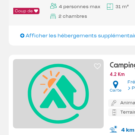
4 personnes max
31 m²
Coup de
2 chambres
Afficher les hébergements supplémentai
Camping
4.2 Km
Fré
P
Carte
Anima
Terrai
4 km