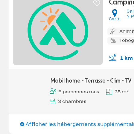
Camping
Sai
P
Carte
Anima
Tobo
1 km
Mobil home - Terrasse - Clim - TV
6 personnes max
35 m²
3 chambres
Afficher les hébergements supplémentai