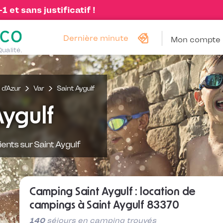
 et sans justificatif !
Dernière minute
Mon compte
Qualité.
d'Azur
Var
Saint Aygulf
ygulf
ients sur Saint Aygulf
Camping Saint Aygulf : location de
campings à Saint Aygulf 83370
140
séjours en camping trouvés