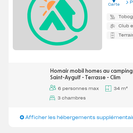
P
Carte
Tobo
Club 
Terrai
Homair mobil homes au camping
Saint-Aygulf - Terrasse - Clim
6 personnes max
34 m²
3 chambres
Afficher les hébergements supplémentai