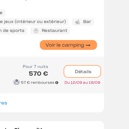
ne
 jeux (intérieur ou extérieur)
Bar
n de sports
Restaurant
Voir le camping
Pour 7 nuits
Détails
570 €
57 €
remboursés
Du 12/09 au 19/09
res