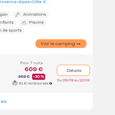
rovence-Alpes-Côte d'Azur
ggan
Animations
enfants
Piscine
n de sports
Voir le camping
Pour 7 nuits
609 €
Détails
868 €
-30 %
Du 05/09 au 12/09
61 €
remboursés
res