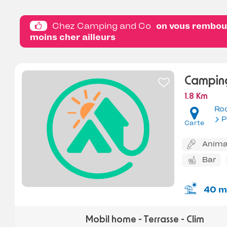
Chez Camping and Co
on vous rembour
moins cher ailleurs
Camping
1.8 Km
Ro
P
Carte
Anima
Bar
40 m
Mobil home - Terrasse - Clim