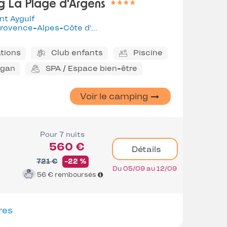
 La Plage d'Argens
nt Aygulf
rovence-Alpes-Côte d'Azur
tions
Club enfants
Piscine
ggan
SPA / Espace bien-être
Voir le camping
Pour 7 nuits
560 €
Détails
721 €
-22 %
Du 05/09 au 12/09
56 €
remboursés
res