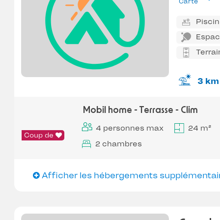
Carte
Pisci
Espace
Terrai
3 km
Mobil home - Terrasse - Clim
4 personnes max
24 m²
Coup de
2 chambres
Afficher les hébergements supplémentai