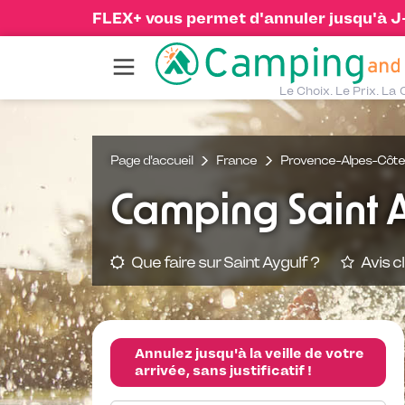
FLEX+ vous permet d'annuler jusqu'à J-1
Le Choix. Le Prix. La 
Page d'accueil
France
Provence-Alpes-Côte 
Camping Saint A
Que faire sur Saint Aygulf ?
Avis cl
Annulez jusqu'à la veille de votre
arrivée, sans justificatif !