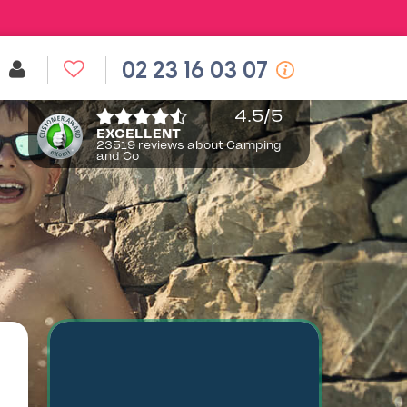
02 23 16 03 07
4.5
/5
EXCELLENT
23519 reviews about Camping
and Co