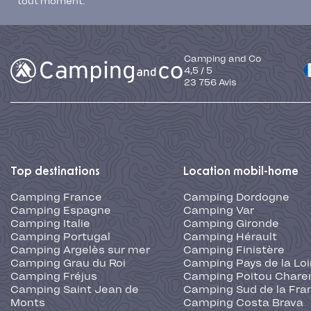
tout moment.
Camping and Co
4,5
/
5
23 756
Avis
Top destinations
Location mobil-home
Camping France
Camping Dordogne
Camping Espagne
Camping Var
Camping Italie
Camping Gironde
Camping Portugal
Camping Hérault
Camping Argelès sur mer
Camping Finistère
Camping Grau du Roi
Camping Pays de la Loi
Camping Fréjus
Camping Poitou Chare
Camping Saint Jean de
Camping Sud de la Fra
Monts
Camping Costa Brava