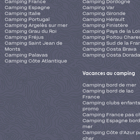
Camping France
Camping Dordogne
Camping Espagne
Camping Var
Camping Italie
Camping Gironde
Camping Portugal
Camping Hérault
Camping Argelès sur mer
Camping Finistère
Camping Grau du Roi
Camping Pays de la Loi
Camping Fréjus
Camping Poitou Chare
Camping Saint Jean de
Camping Sud de la Fra
Monts
Camping Costa Brava
Camping Palavas
Camping Costa Dorad
Camping Côte Atlantique
Vacances au camping
Camping bord de mer
Camping bord de lac
France
Camping clubs enfants
promo
Camping France pas c
Camping Espagne bord
mer
Camping Côte d'Azur p
cher