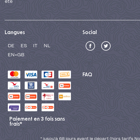
été
Langues
Social
DE
ES
IT
NL
EN-GB
FAQ
Paiement en 3 fois sans
frais*
* jusqu'à 68 jours avant le départ (hors tarifs No