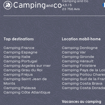
Camping and Co
4,5
/
5
23 756
Avis
Top destinations
Location mobil-home
Camping France
Camping Dordogne
Camping Espagne
Camping Var
Camping Italie
Camping Gironde
Camping Portugal
Camping Hérault
Camping Argelès sur mer
Camping Finistère
Camping Grau du Roi
Camping Pays de la Loi
Camping Fréjus
Camping Poitou Chare
Camping Saint Jean de
Camping Sud de la Fra
Monts
Camping Costa Brava
Camping Palavas
Camping Costa Dorad
Camping Côte Atlantique
Vacances au camping