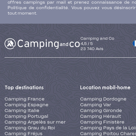
offres campings par mail et prenez connaissance de n
Politique de confidentialité. Vous pouvez vous désinscri
tout moment.
Camping and Co
4,5
/
5
23 740
Avis
Top destinations
Location mobil-home
Camping France
Camping Dordogne
Camping Espagne
Camping Var
Camping Italie
Camping Gironde
Camping Portugal
Camping Hérault
Camping Argelès sur mer
Camping Finistère
Camping Grau du Roi
Camping Pays de la Loi
Camping Fréjus
Camping Poitou Chare