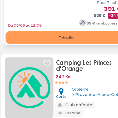
Pour 7 nui
391 
605 €
-34
39 €
remboursé
Du 05/09 au 12/09
Détails
Camping Les Princes
d'Orange
34.2 Km
Orpierre
Provence-Alpes-Côte d'Az
Carte
Club enfants
Piscine