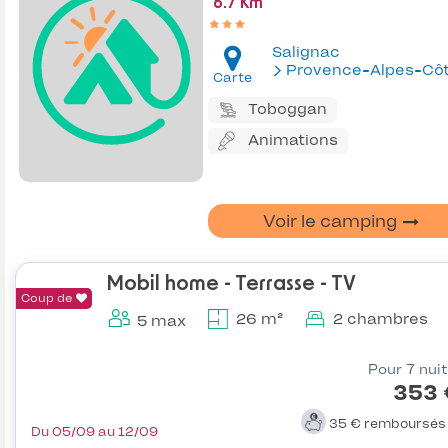
6.7 Km
Salignac
Provence-Alpes-Côte d'Az
Carte
Toboggan
Animations
Voir le camping
Mobil home - Terrasse - TV
Coup de
26 m²
2 chambres
5 max
Pour 7 nui
353 
35 €
remboursé
Du 05/09 au 12/09