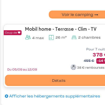
Voir le camping
Mobil home - Terrasse - Clim - TV
Coup de
26 m²
2 chambres
4 max
Pour 7 nui
378 
455 €
-14
38 €
remboursé
Du 05/09 au 12/09
Détails
Afficher les hébergements supplémentaires