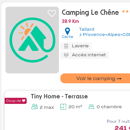
Camping Le Chêne
38.9 Km
Tallard
Provence-Alpes-Côte d'Az
Carte
Laverie
Accès internet
Voir le camping
Tiny Home - Terrasse
Coup de
20 m²
0 chambre
2 max
Pour 7 nui
241 