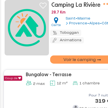
Camping La Rivière
28.7 Km
Saint-Maime
Provence-Alpes-Côte d'Az
Carte
Toboggan
Animations
Voir le camping
Bungalow - Terrasse
Coup de
12 m²
1 chambre
2 max
Pour 7 nui
319 