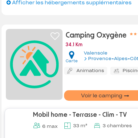
Afficher les hébergements supplémentaires
Camping Oxygène
34.1 Km
Valensole
Provence-Alpes-Côte d'Az
Carte
Animations
Piscin
Voir le camping
Mobil home - Terrasse - Clim - TV
33 m²
3 chambres
6 max