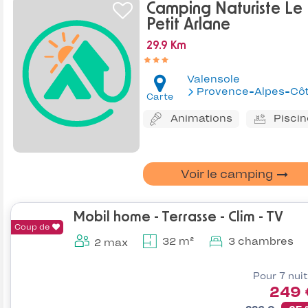
Camping Naturiste Le
Petit Arlane
29.9 Km
Valensole
Provence-Alpes-Côte d'Az
Carte
Animations
Piscin
Voir le camping
Mobil home - Terrasse - Clim - TV
Coup de
32 m²
3 chambres
2 max
Pour 7 nui
249 