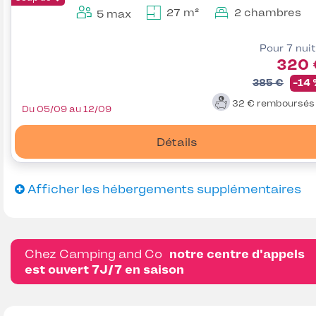
27 m²
2 chambres
5 max
Pour 7 nui
320 
385 €
-14
32 €
remboursé
Du 05/09 au 12/09
Détails
Afficher les hébergements supplémentaires
Chez Camping and Co
notre centre d'appels
est ouvert 7J/7 en saison