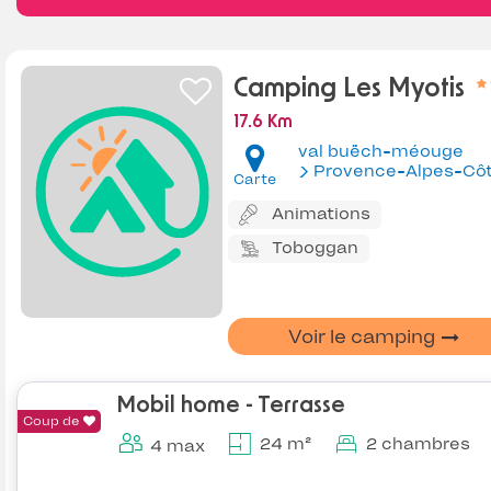
Camping Les Myotis
17.6 Km
val buëch-méouge
Provence-Alpes-Côte d'Az
Carte
Animations
Toboggan
Voir le camping
Mobil home - Terrasse
Coup de
24 m²
2 chambres
4 max