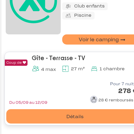
Club enfants
Piscine
Voir le camping
Gîte - Terrasse - TV
Coup de
27 m²
1 chambre
4 max
Pour 7 nui
278 
28 €
remboursé
Du 05/09 au 12/09
Détails