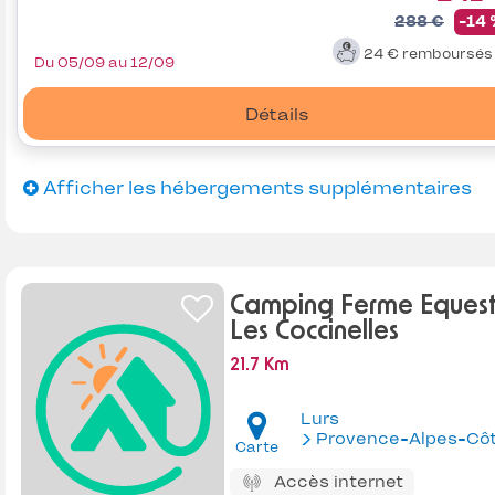
288 €
-14
24 €
remboursé
Du 05/09 au 12/09
Détails
Afficher les hébergements supplémentaires
Camping Ferme Equest
Les Coccinelles
21.7 Km
Lurs
Provence-Alpes-Côte d'Az
Carte
Accès internet