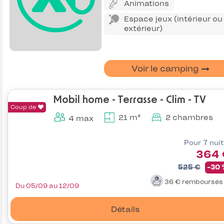
Animations
Espace jeux (intérieur ou
extérieur)
Voir le camping
Mobil home - Terrasse - Clim - TV
Coup de
21 m²
2 chambres
4 max
Pour 7 nui
364 
525 €
-30
36 €
remboursé
Du 05/09 au 12/09
Détails