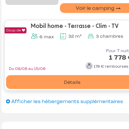
Voir le camping
Mobil home - Terrasse - Clim - TV
Coup de
32 m²
3 chambres
6 max
Pour 7 nui
1 778
178 €
remboursé
Du 08/08 au 15/08
Détails
Afficher les hébergements supplémentaires