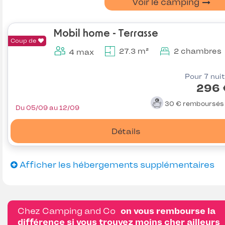
Voir le camping
Mobil home - Terrasse
Coup de
27.3 m²
2 chambres
4 max
Pour 7 nui
296 
30 €
remboursé
Du 05/09 au 12/09
Détails
Afficher les hébergements supplémentaires
Chez Camping and Co
on vous rembourse la
différence si vous trouvez moins cher ailleurs