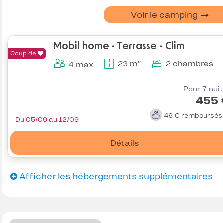
Voir le camping
Mobil home - Terrasse - Clim
Coup de
23 m²
2 chambres
4 max
Pour 7 nui
455 
46 €
remboursé
Du 05/09 au 12/09
Détails
Afficher les hébergements supplémentaires