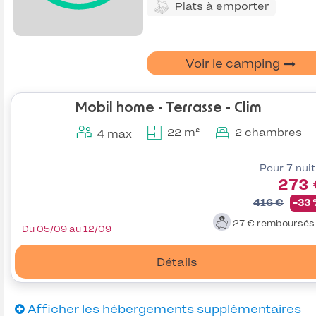
Plats à emporter
Voir le camping
Mobil home - Terrasse - Clim
22 m²
2 chambres
4 max
Pour 7 nui
273 
416 €
-33
27 €
remboursé
Du 05/09 au 12/09
Détails
Afficher les hébergements supplémentaires