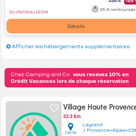
336 €
-25
25 €
remboursé
Du 05/09 au 12/09
Détails
Afficher les hébergements supplémentaires
Chez Camping and Co
vous recevez 10% en
Crédit Vacances lors de chaque réservation
Village Haute Provenc
33.3 Km
Lagrand
Provence-Alpes-Côte d'Az
Carte