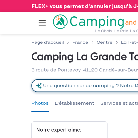
FLEX+ vous permet d'annuler jusqu'à J-1
Le Choix. Le Prix. La 
Page d'accueil
France
Centre
Loir-et
Camping La Grande To
3 route de Pontevoy, 41120 Candé-sur-Beu
Photos
L'établissement
Services et act
Notre expert aime: