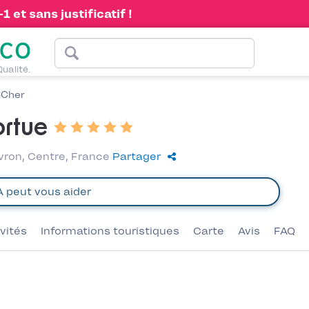
 et sans justificatif !
Qualité.
-Cher
rtue
vron, Centre, France
Partager
ivités
Informations touristiques
Carte
Avis
FAQ