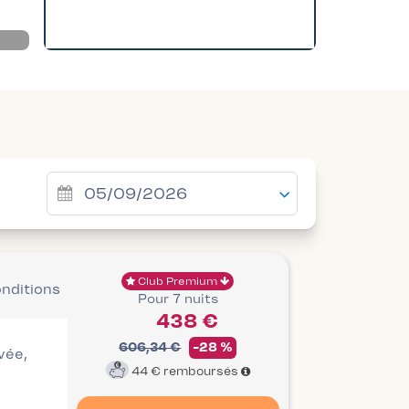
Club Premium
onditions
Pour 7 nuits
438 €
606,34 €
-28 %
ivée,
44 €
remboursés