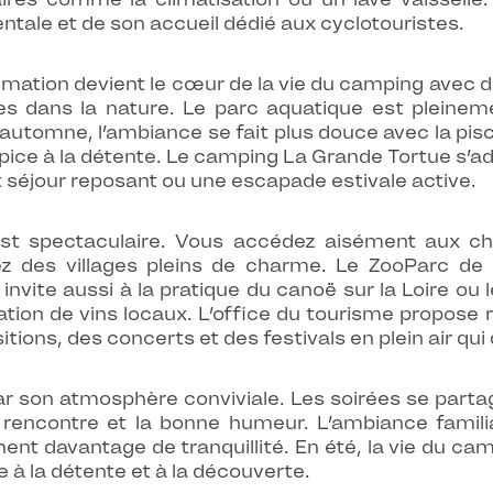
ale et de son accueil dédié aux cyclotouristes.
animation devient le cœur de la vie du camping avec 
 dans la nature. Le parc aquatique est pleineme
utomne, l’ambiance se fait plus douce avec la pisci
ice à la détente. Le camping La Grande Tortue s’adap
t séjour reposant ou une escapade estivale active.
est spectaculaire. Vous accédez aisément aux c
des villages pleins de charme. Le ZooParc de B
invite aussi à la pratique du canoë sur la Loire ou l
ion de vins locaux. L’office du tourisme propose 
ions, des concerts et des festivals en plein air q
r son atmosphère conviviale. Les soirées se parta
 rencontre et la bonne humeur. L’ambiance familia
nt davantage de tranquillité. En été, la vie du ca
e à la détente et à la découverte.