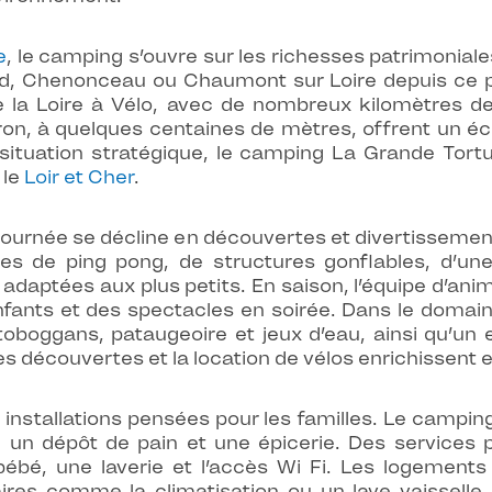
e
, le camping s’ouvre sur les richesses patrimoniale
henonceau ou Chaumont sur Loire depuis ce point
 de la Loire à Vélo, avec de nombreux kilomètres de
ron, à quelques centaines de mètres, offrent un éc
situation stratégique, le camping La Grande Tortu
 le
Loir et Cher
.
urnée se décline en découvertes et divertissements
es de ping pong, de structures gonflables, d’une
x adaptées aux plus petits. En saison, l’équipe d’
nfants et des spectacles en soirée. Dans le domai
oboggans, pataugeoire et jeux d’eau, ainsi qu’un 
s découvertes et la location de vélos enrichissent e
 installations pensées pour les familles. Le campin
, un dépôt de pain et une épicerie. Des services 
 bébé, une laverie et l’accès Wi Fi. Les logements
res comme la climatisation ou un lave vaisselle.