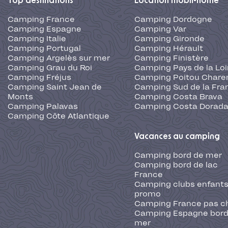
Top destinations
Location mobil-home
Camping France
Camping Dordogne
Camping Espagne
Camping Var
Camping Italie
Camping Gironde
Camping Portugal
Camping Hérault
Camping Argelès sur mer
Camping Finistère
Camping Grau du Roi
Camping Pays de la Loi
Camping Fréjus
Camping Poitou Chare
Camping Saint Jean de
Camping Sud de la Fra
Monts
Camping Costa Brava
Camping Palavas
Camping Costa Dorad
Camping Côte Atlantique
Vacances au camping
Camping bord de mer
Camping bord de lac
France
Camping clubs enfants
promo
Camping France pas c
Camping Espagne bord
mer