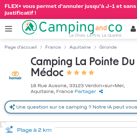
FLEX+ vous permet d'annuler jusqu'à J-1 et sans
justificatif !
Le Choix. Le Prix. La Qualité.
Page d'accueil
France
Aquitaine
Gironde
Camping La Pointe Du
Médoc
18 Rue Ausone, 33123 Verdon-sur-Mer,
Aquitaine, France
Partager
Plage à 2 km