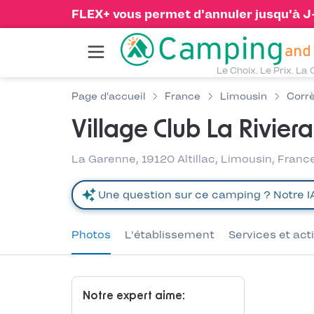
FLEX+ vous permet d'annuler jusqu'à J-1
Le Choix. Le Prix. La 
Page d'accueil
France
Limousin
Corr
Village Club La Rivier
La Garenne, 19120 Altillac, Limousin, Franc
Photos
L'établissement
Services et act
Notre expert aime: