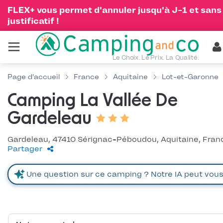
FLEX+ vous permet d'annuler jusqu'à J-1 et sans
justificatif !
Le Choix. Le Prix. La Qualité.
Page d'accueil
France
Aquitaine
Lot-et-Garonne
Camping La Vallée De
Gardeleau
Gardeleau, 47410 Sérignac-Péboudou, Aquitaine, Fran
Partager