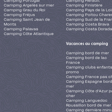
Camping Portugal
Camping Hérault
Camping Argelès sur mer
Camping Finistère
Camping Grau du Roi
Camping Pays de la Loi
Camping Fréjus
Camping Poitou Chare
Camping Saint Jean de
Camping Sud de la Fra
Monts
Camping Costa Brava
Camping Palavas
Camping Costa Dorad
Camping Côte Atlantique
Vacances au camping
Camping bord de mer
Camping bord de lac
France
Camping clubs enfants
promo
Camping France pas c
Camping Espagne bord
mer
Camping Côte d'Azur p
cher
Camping Languedoc
Roussillon bord de mer
Camping dernière min