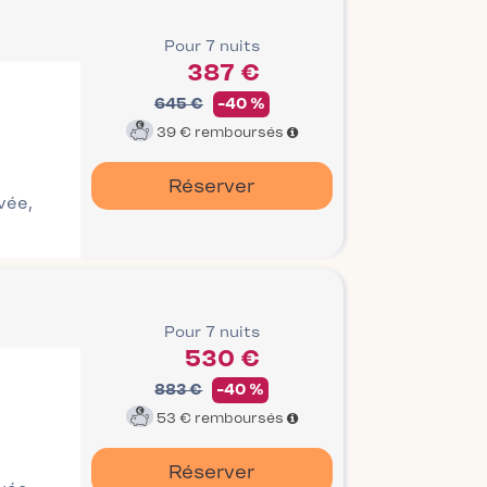
Pour 7 nuits
387 €
645 €
-40 %
39 €
remboursés
Réserver
ivée,
Pour 7 nuits
530 €
883 €
-40 %
53 €
remboursés
Réserver