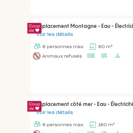
Coup
Emplacement Montagne - Eau - Électric
de
Voir les détails
6 personnes max
80 m²
Animaux refusés
Coup
Emplacement côté mer - Eau - Électricit
de
Voir les détails
6 personnes max
160 m²