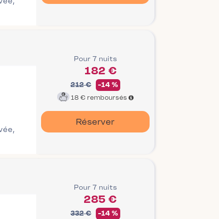
ivée,
Pour 7 nuits
182 €
212 €
-14 %
18 €
remboursés
Réserver
ivée,
Pour 7 nuits
285 €
332 €
-14 %