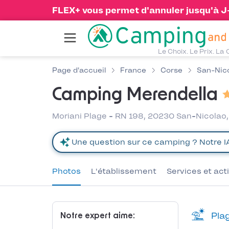
FLEX+ vous permet d'annuler jusqu'à J-1
Le Choix. Le Prix. La 
Page d'accueil
France
Corse
San-Nic
Camping Merendella
Moriani Plage - RN 198, 20230 San-Nicolao
Photos
L'établissement
Services et act
Plag
Notre expert aime: