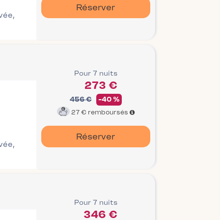
Réserver
ivée,
Pour 7 nuits
273 €
456 €
-40 %
27 €
remboursés
Réserver
ivée,
Pour 7 nuits
346 €