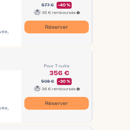
577 €
-40 %
35 €
remboursés
Réserver
ivée,
Pour 7 nuits
356 €
508 €
-30 %
36 €
remboursés
Réserver
ivée,