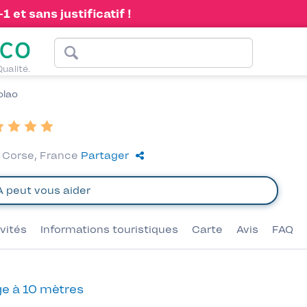
 et sans justificatif !
Qualité.
olao
, Corse, France
Partager
ivités
Informations touristiques
Carte
Avis
FAQ
e à 10 mètres