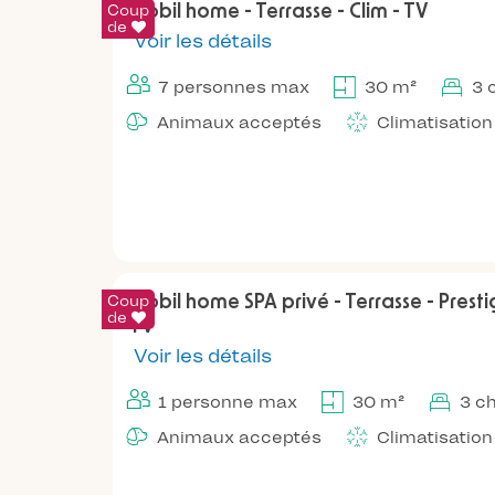
Coup
Mobil home - Terrasse - Clim - TV
de
Voir les détails
7 personnes max
30 m²
3 
Animaux acceptés
Climatisation
Coup
Mobil home SPA privé - Terrasse - Prestig
de
TV
Voir les détails
1 personne max
30 m²
3 c
Animaux acceptés
Climatisation