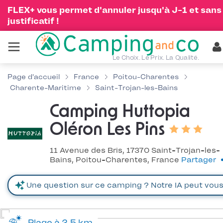
FLEX+ vous permet d'annuler jusqu'à J-1 et sans
justificatif !
Le Choix. Le Prix. La Qualité.
Page d'accueil
France
Poitou-Charentes
Charente-Maritime
Saint-Trojan-les-Bains
Camping Huttopia
Oléron Les Pins
11 Avenue des Bris, 17370 Saint-Trojan-les-
Bains, Poitou-Charentes, France
Partager
Plage à 2.5 km