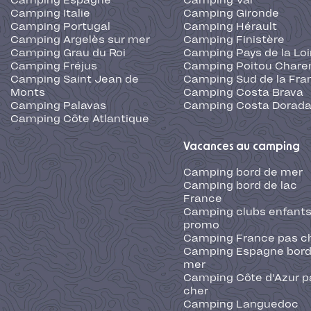
Camping Espagne
Camping Var
Camping Italie
Camping Gironde
Camping Portugal
Camping Hérault
Camping Argelès sur mer
Camping Finistère
Camping Grau du Roi
Camping Pays de la Loi
Camping Fréjus
Camping Poitou Chare
Camping Saint Jean de
Camping Sud de la Fra
Monts
Camping Costa Brava
Camping Palavas
Camping Costa Dorad
Camping Côte Atlantique
Vacances au camping
Camping bord de mer
Camping bord de lac
France
Camping clubs enfants
promo
Camping France pas c
Camping Espagne bord
mer
Camping Côte d'Azur p
cher
Camping Languedoc