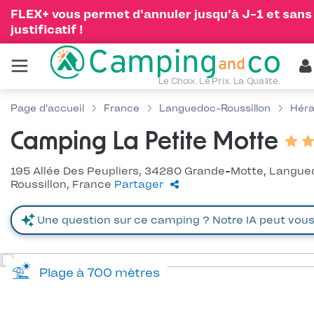
FLEX+ vous permet d'annuler jusqu'à J-1 et sans
justificatif !
Le Choix. Le Prix. La Qualité.
Page d'accueil
France
Languedoc-Roussillon
Héra
Camping La Petite Motte
195 Allée Des Peupliers, 34280 Grande-Motte, Langu
Roussillon, France
Partager
Plage à 700 mètres