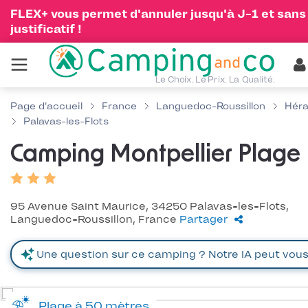
FLEX+ vous permet d'annuler jusqu'à J-1 et sans
justificatif !
Le Choix. Le Prix. La Qualité.
Page d'accueil
France
Languedoc-Roussillon
Héra
Palavas-les-Flots
Camping Montpellier Plage
95 Avenue Saint Maurice, 34250 Palavas-les-Flots,
Languedoc-Roussillon, France
Partager
Plage à 50 mètres