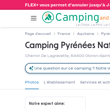
FLEX+ vous permet d'annuler jusqu'à J-1
Le Choix. Le Prix. La 
Page d'accueil
France
Aquitaine
Pyré
Camping Pyrénées Na
Chemin De Lagravette, 64400 Oloron-Saint
Photos
L'établissement
Services et act
Notre expert aime: