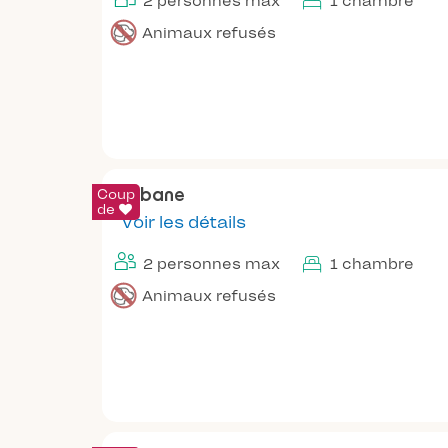
2 personnes max
1 chambre
Animaux refusés
Coup
Cabane
de
Voir les détails
2 personnes max
1 chambre
Animaux refusés