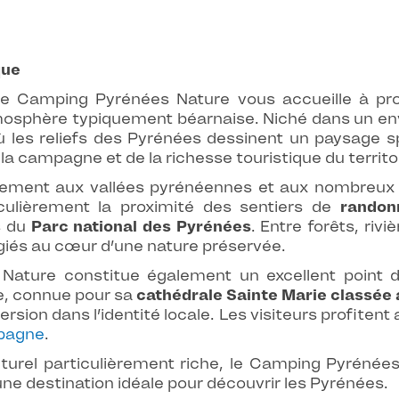
que
le Camping Pyrénées Nature vous accueille à prox
mosphère typiquement béarnaise. Niché dans un en
ù les reliefs des Pyrénées dessinent un paysage sp
 la campagne et de la richesse touristique du territo
ement aux vallées pyrénéennes et aux nombreux iti
culièrement la proximité des sentiers de
randon
s du
Parc national des Pyrénées
. Entre forêts, ri
giés au cœur d’une nature préservée.
Nature constitue également un excellent point de
e, connue pour sa
cathédrale Sainte Marie classée 
on dans l’identité locale. Les visiteurs profitent 
pagne
.
turel particulièrement riche, le Camping Pyrénée
une destination idéale pour découvrir les Pyrénées.