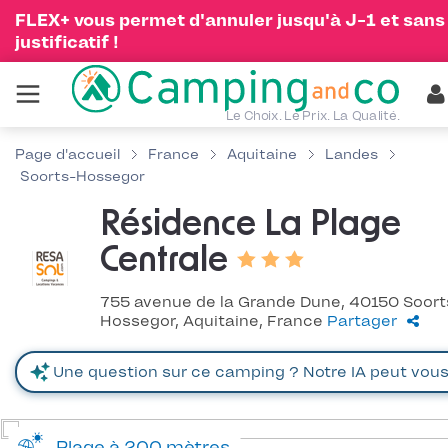
FLEX+ vous permet d'annuler jusqu'à J-1 et sans
justificatif !
Le Choix. Le Prix. La Qualité.
Page d'accueil
France
Aquitaine
Landes
Soorts-Hossegor
Résidence La Plage
Centrale
755 avenue de la Grande Dune, 40150 Soort
Hossegor, Aquitaine, France
Partager
Plage à 200 mètres