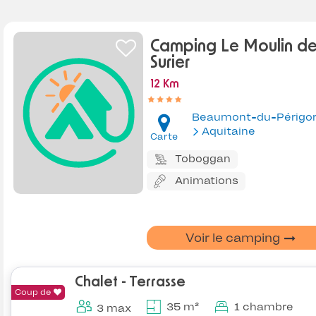
Camping Le Moulin d
Surier
12 Km
Beaumont-du-Périgo
Aquitaine
Carte
Toboggan
Animations
Voir le camping
Chalet - Terrasse
Coup de
35 m²
1 chambre
3 max