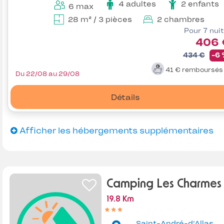
4 adultes
2 enfants
6 max
28 m² / 3 pièces
2 chambres
Pour 7 nui
406 
434 €
-6
41 €
remboursé
Du 22/08 au 29/08
Détails
Afficher les hébergements supplémentaires
Camping Les Charmes
19.8 Km
Saint-André-d'Allas