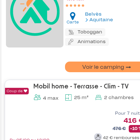
Belvès
Aquitaine
Carte
Toboggan
Animations
Voir le camping
Mobil home - Terrasse - Clim - TV
Coup de
25 m²
2 chambres
4 max
Pour 7 nui
416 
476 €
-10
42 €
remboursé