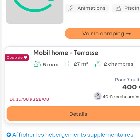
Animations
Piscin
Voir le camping
Mobil home - Terrasse
Coup de
27 m²
2 chambres
5 max
Pour 7 nui
400 
40 €
remboursé
Du 15/08 au 22/08
Détails
Afficher les hébergements supplémentaires