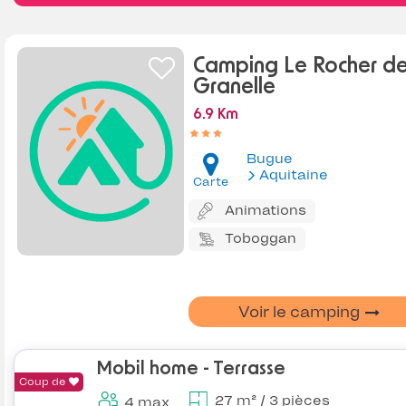
Camping Le Rocher de
Granelle
6.9 Km
Bugue
Aquitaine
Carte
Animations
Toboggan
Voir le camping
Mobil home - Terrasse
Coup de
27 m² / 3 pièces
4 max