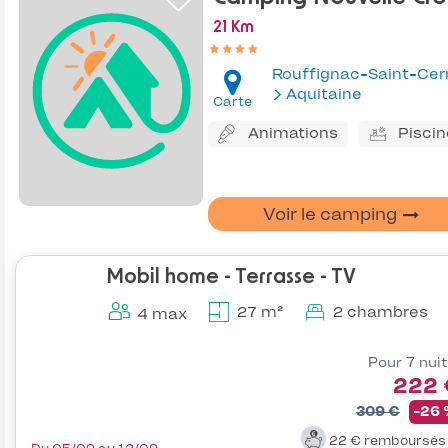
21 Km
Aquitaine
Carte
Animations
Piscin
Voir le camping
Mobil home - Terrasse - TV
27 m²
2 chambres
4 max
Pour 7 nui
222 
309 €
-26
22 €
remboursé