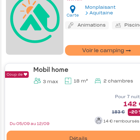
Monplaisant
Aquitaine
Carte
Animations
Piscin
Voir le camping
Mobil home
Coup de
18 m²
2 chambres
3 max
Pour 7 nui
142 
183 €
-20
14 €
remboursé
Du 05/09 au 12/09
Détails