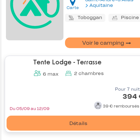
Aquitaine
Carte
Toboggan
Piscine
Voir le camping
Tente Lodge - Terrasse
2 chambres
6 max
Pour 7 nui
394 
39 €
remboursé
Du 05/09 au 12/09
Détails