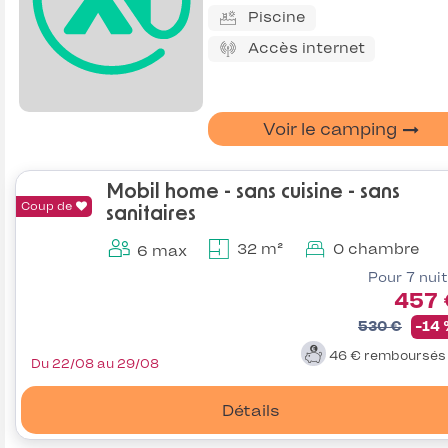
Piscine
Accès internet
Voir le camping
Mobil home - sans cuisine - sans
Coup de
sanitaires
32 m²
0 chambre
6 max
Pour 7 nui
457 
530 €
-14
46 €
remboursé
Du 22/08 au 29/08
Détails