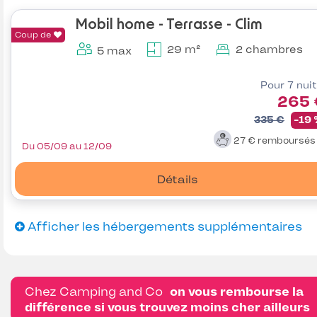
Mobil home - Terrasse - Clim
Coup de
29 m²
2 chambres
5 max
Pour 7 nui
265 
335 €
-19
27 €
remboursé
Du 05/09 au 12/09
Détails
Afficher les hébergements supplémentaires
Chez Camping and Co
on vous rembourse la
différence si vous trouvez moins cher ailleurs