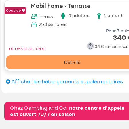
Mobil home - Terrasse
Coup de
4 adultes
1 enfant
5 max
2 chambres
Pour 7 nui
340 
34 €
remboursé
Du 05/09 au 12/09
Détails
Afficher les hébergements supplémentaires
Chez Camping and Co
notre centre d'appels
est ouvert 7J/7 en saison