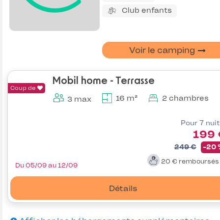
Club enfants
Voir le camping
Mobil home - Terrasse
Coup de
16 m²
2 chambres
3 max
Pour 7 nui
199 
249 €
-20
20 €
remboursé
Du 05/09 au 12/09
Détails