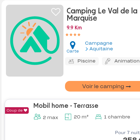
Camping Le Val de la
Marquise
9.9 Km
Campagne
Aquitaine
Carte
Piscine
Animation
Voir le camping
Mobil home - Terrasse
Coup de
20 m²
1 chambre
2 max
Pour 7 nui