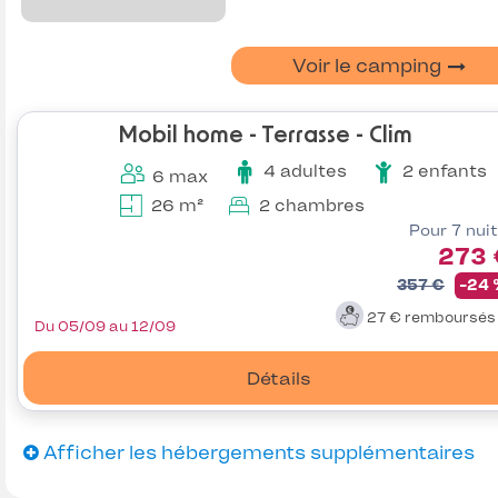
Voir le camping
Mobil home - Terrasse - Clim
4 adultes
2 enfants
6 max
26 m²
2 chambres
Pour 7 nui
273 
357 €
-24
27 €
remboursé
Du 05/09 au 12/09
Détails
Afficher les hébergements supplémentaires