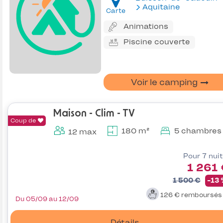
Aquitaine
Carte
Animations
Piscine couverte
Voir le camping
Maison - Clim - TV
Coup de
180 m²
5 chambres
12 max
Pour 7 nui
1 261
1 500 €
-13
126 €
remboursé
Du 05/09 au 12/09
Détails