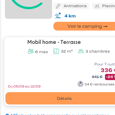
Animations
Piscin
4 km
Voir le camping
Mobil home - Terrasse
32 m²
3 chambres
6 max
Pour 7 nui
336 
441 €
-24
34 €
remboursé
Du 05/09 au 12/09
Détails