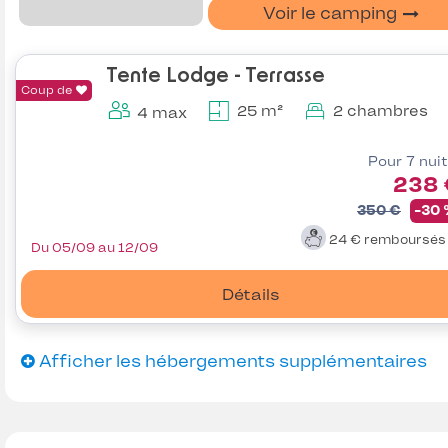
Voir le camping
Tente Lodge - Terrasse
Coup de
25 m²
2 chambres
4 max
Pour 7 nui
238 
350 €
-30
24 €
remboursé
Du 05/09 au 12/09
Détails
Afficher les hébergements supplémentaires