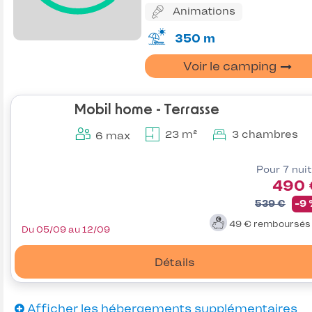
Animations
350 m
Voir le camping
Mobil home - Terrasse
23 m²
3 chambres
6 max
Pour 7 nui
490 
539 €
-9
49 €
remboursé
Du 05/09 au 12/09
Détails
Afficher les hébergements supplémentaires