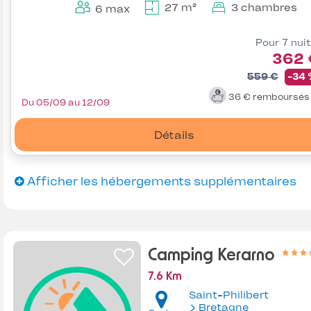
27 m²
3 chambres
6 max
Pour 7 nui
362 
559 €
-34
36 €
remboursé
Du 05/09 au 12/09
Détails
Afficher les hébergements supplémentaires
Camping Kerarno
7.6 Km
Saint-Philibert
Bretagne