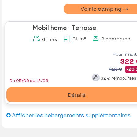
Voir le camping
Mobil home - Terrasse
31 m²
3 chambres
6 max
Pour 7 nui
322 
427 €
-25
32 €
remboursé
Du 05/09 au 12/09
Détails
Afficher les hébergements supplémentaires