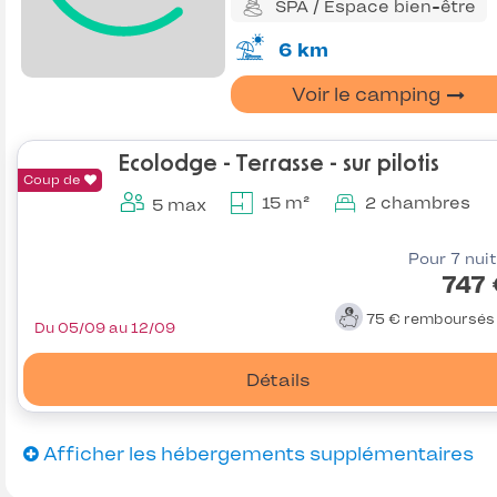
SPA / Espace bien-être
6 km
Voir le camping
Ecolodge - Terrasse - sur pilotis
Coup de
15 m²
2 chambres
5 max
Pour 7 nui
747
75 €
remboursé
Du 05/09 au 12/09
Détails
Afficher les hébergements supplémentaires