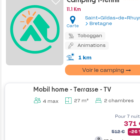
Camping Menhir
11.1 Km
Saint-Gildas-de-Rhuy
Bretagne
Carte
Toboggan
Animations
1 km
Voir le camping
Mobil home - Terrasse - TV
27 m²
2 chambres
4 max
Pour 7 nui
371 
512 €
-26