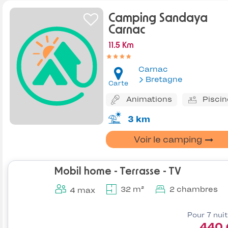
Camping Sandaya
Carnac
11.5 Km
Carnac
Bretagne
Carte
Animations
Piscin
3 km
Voir le camping
Mobil home - Terrasse - TV
32 m²
2 chambres
4 max
Pour 7 nui
440 