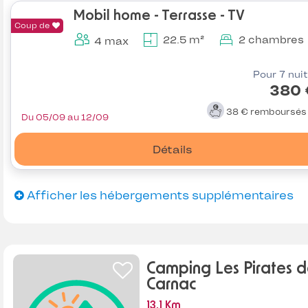
Mobil home - Terrasse - TV
Coup de
22.5 m²
2 chambres
4 max
Pour 7 nui
380 
38 €
remboursé
Du 05/09 au 12/09
Détails
Afficher les hébergements supplémentaires
Camping Les Pirates 
Carnac
13.1 Km