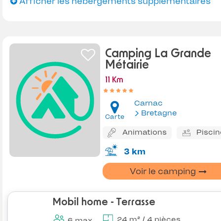
Afficher les hébergements supplémentaires
Camping La Grande
Métairie
11 Km
Carnac
Bretagne
Carte
Animations
Piscin
3 km
Voir le camping
Mobil home - Terrasse
24 m² / 4 pièces
6 max