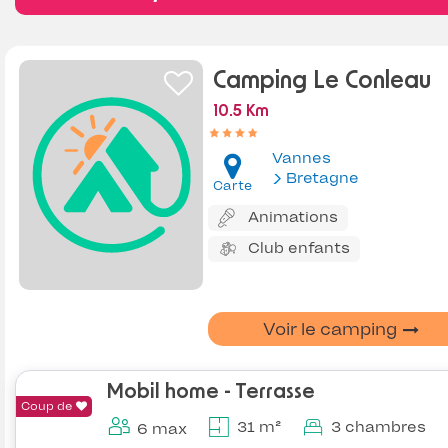
Camping Le Conleau
10.5 Km
Vannes
Bretagne
Carte
Animations
Club enfants
Voir le camping
Mobil home - Terrasse
Coup de
31 m²
3 chambres
6 max