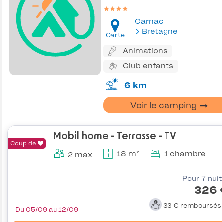
Carnac
Bretagne
Carte
Animations
Club enfants
6 km
Voir le camping
Mobil home - Terrasse - TV
Coup de
18 m²
1 chambre
2 max
Pour 7 nui
326 
33 €
remboursé
Du 05/09 au 12/09