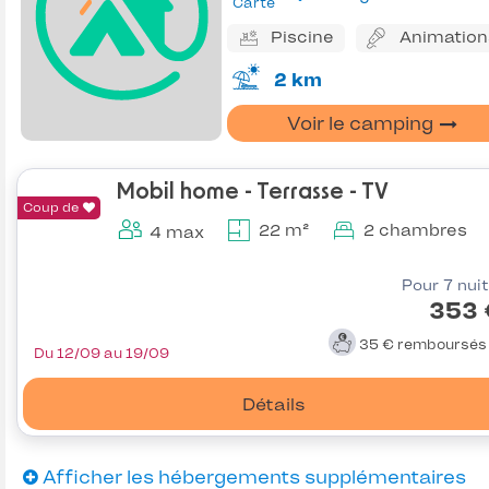
Carte
Piscine
Animation
2 km
Voir le camping
Mobil home - Terrasse - TV
Coup de
22 m²
2 chambres
4 max
Pour 7 nui
353 
35 €
remboursé
Du 12/09 au 19/09
Détails
Afficher les hébergements supplémentaires