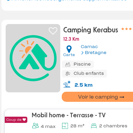
Camping Kerabus
12.3 Km
Carnac
Bretagne
Carte
Piscine
Club enfants
2.5 km
Voir le camping
Mobil home - Terrasse - TV
Coup de
28 m²
2 chambres
4 max