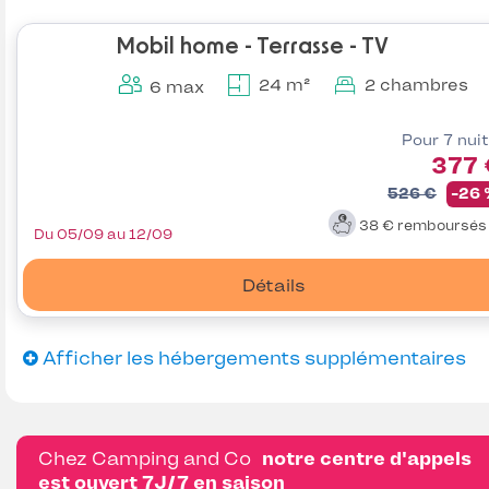
Mobil home - Terrasse - TV
24 m²
2 chambres
6 max
Pour 7 nui
377 
526 €
-26
38 €
remboursé
Du 05/09 au 12/09
Détails
Afficher les hébergements supplémentaires
Chez Camping and Co
notre centre d'appels
est ouvert 7J/7 en saison