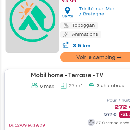
9.3 Km
Trinité-sur-Mer
Bretagne
Carte
Toboggan
Animations
3.5 km
Voir le camping
Mobil home - Terrasse - TV
27 m²
3 chambres
6 max
Pour 7 nui
272 
577 €
-51
27 €
remboursé
Du 12/09 au 19/09