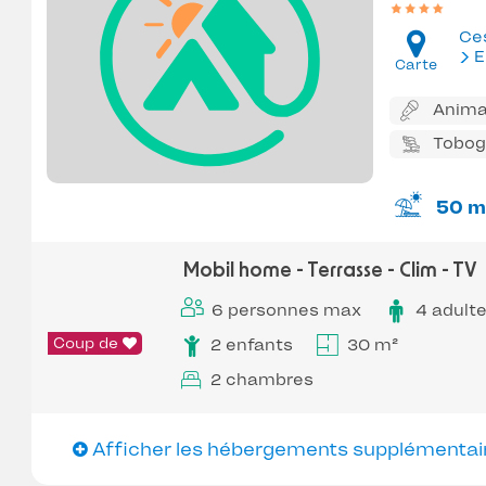
Ce
E
Carte
Anima
Tobo
50 m
Mobil home - Terrasse - Clim - TV
6 personnes max
4 adult
Coup de
2 enfants
30 m²
2 chambres
Afficher les hébergements supplémentai