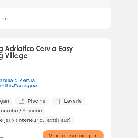
res
 Adriatico Cervia Easy
 Village
arella di cervia
milie-Romagne
ggan
Piscine
Laverie
marché / Épicerie
 jeux (intérieur ou extérieur)
Voir le camping