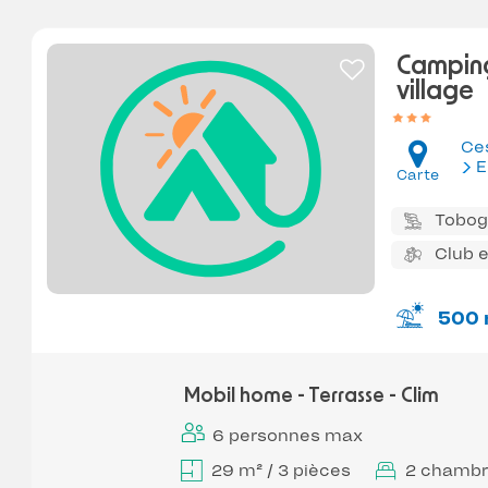
Camping
village
Ce
E
Carte
Tobo
Club 
500 
Mobil home - Terrasse - Clim
6 personnes max
29 m² / 3 pièces
2 chambr