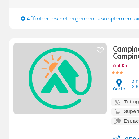
Afficher les hébergements supplémentai
Camping
Camping
6.4 Km
pin
E
Carte
Tobo
Super
Espace