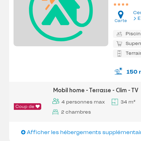
Ce
E
Carte
Pisci
Super
Terrai
150 
Mobil home - Terrasse - Clim - TV
4 personnes max
34 m²
Coup de
2 chambres
Afficher les hébergements supplémentai