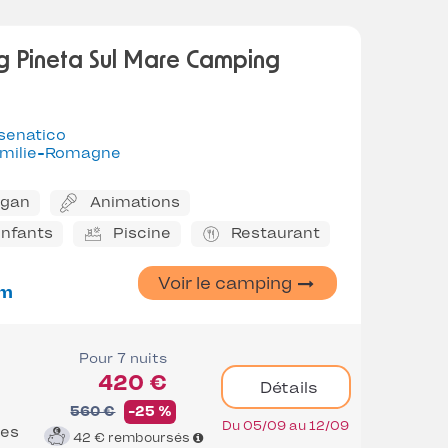
 Pineta Sul Mare Camping
senatico
milie-Romagne
ggan
Animations
enfants
Piscine
Restaurant
Voir le camping
m
Pour 7 nuits
420 €
Détails
560 €
-25 %
Du 05/09 au 12/09
es
42 €
remboursés