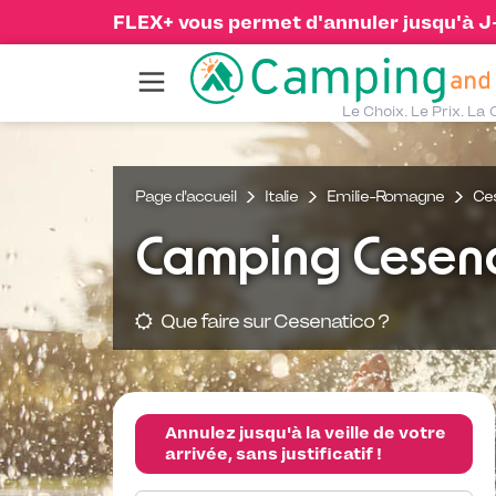
FLEX+ vous permet d'annuler jusqu'à J-1
Le Choix. Le Prix. La 
Page d'accueil
Italie
Emilie-Romagne
Ce
Camping Cesena
Que faire sur Cesenatico ?
Annulez jusqu'à la veille de votre
arrivée, sans justificatif !