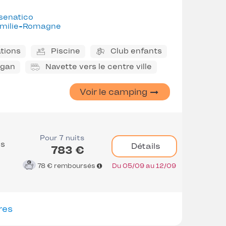
senatico
milie-Romagne
tions
Piscine
Club enfants
ggan
Navette vers le centre ville
Voir le camping
Pour 7 nuits
es
Détails
783 €
78 €
remboursés
Du 05/09 au 12/09
res