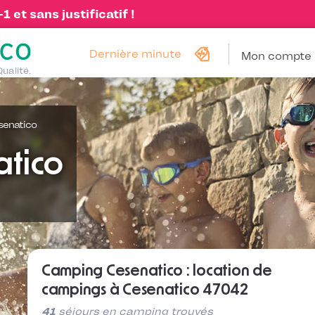
 et sans justificatif !
Dernière minute
Mon compte
Qualité.
senatico
tico
Camping Cesenatico : location de
campings à Cesenatico 47042
41
séjours en camping trouvés