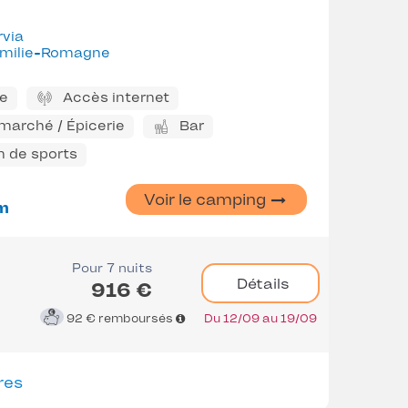
rvia
milie-Romagne
ne
Accès internet
marché / Épicerie
Bar
n de sports
Voir le camping
m
Pour 7 nuits
Détails
916 €
92 €
remboursés
Du 12/09 au 19/09
res