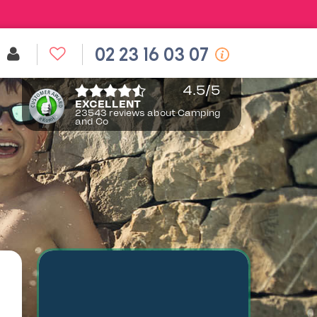
02 23 16 03 07
4.5
/5
EXCELLENT
23543 reviews about Camping
and Co