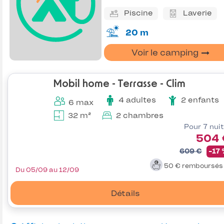
Piscine
Laverie
20 m
Voir le camping
Mobil home - Terrasse - Clim
4 adultes
2 enfants
6 max
32 m²
2 chambres
Pour 7 nui
504 
609 €
-17
50 €
remboursé
Du 05/09 au 12/09
Détails