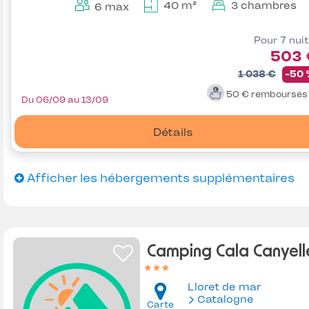
40 m²
3 chambres
6 max
Pour 7 nui
503 
1 038 €
-50
50 €
remboursé
Du 06/09 au 13/09
Détails
Afficher les hébergements supplémentaires
Camping Cala Canyell
Lloret de mar
Catalogne
Carte