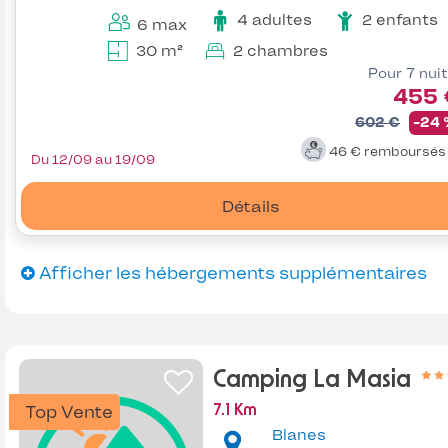
4 adultes
2 enfants
6 max
30 m²
2 chambres
Pour 7 nui
455 
602 €
-24
46 €
remboursé
Du 12/09 au 19/09
Détails
Afficher les hébergements supplémentaires
Camping La Masia
Top Vente
7.1 Km
Blanes