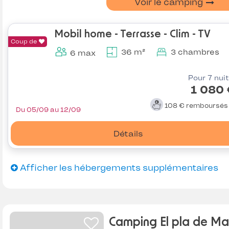
Voir le camping
Mobil home - Terrasse - Clim - TV
Coup de
36 m²
3 chambres
6 max
Pour 7 nui
1 080
108 €
remboursé
Du 05/09 au 12/09
Détails
Afficher les hébergements supplémentaires
Camping El pla de Ma