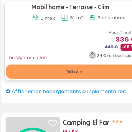
Mobil home - Terrasse - Clim
31 m²
3 chambres
6 max
Pour 7 nui
336 
448 €
-25
34 €
remboursé
Du 05/09 au 12/09
Détails
Afficher les hébergements supplémentaires
Camping El Far
19.7 Km