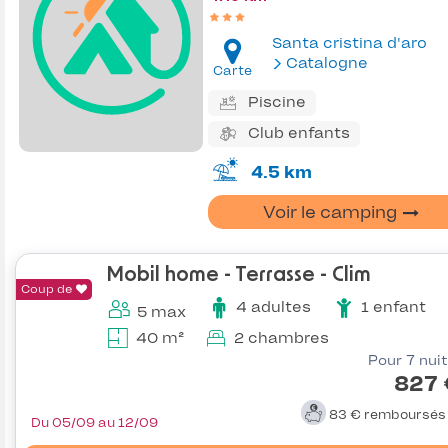
Santa cristina d'aro
Catalogne
Carte
Piscine
Club enfants
4.5 km
Voir le camping
Mobil home - Terrasse - Clim
Coup de
4 adultes
1 enfant
5 max
40 m²
2 chambres
Pour 7 nui
827 
83 €
remboursé
Du 05/09 au 12/09