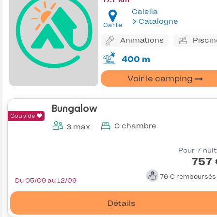
Calella
Catalogne
Carte
Animations
Piscin
400 m
Voir le camping
Bungalow
Coup de
0 chambre
3 max
Pour 7 nui
757 
76 €
remboursé
Du 05/09 au 12/09
Détails