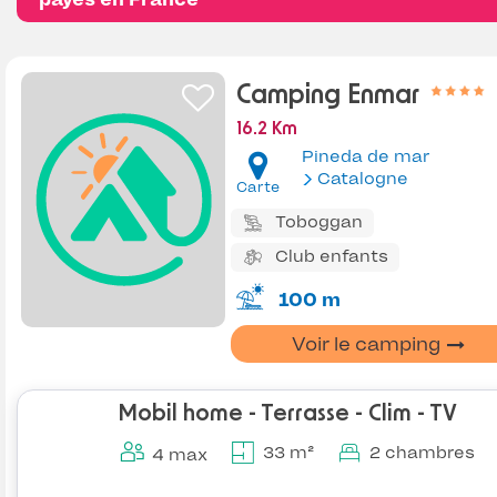
Camping Enmar
16.2 Km
Pineda de mar
Catalogne
Carte
Toboggan
Club enfants
100 m
Voir le camping
Mobil home - Terrasse - Clim - TV
33 m²
2 chambres
4 max