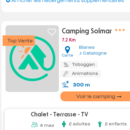
Afficher les hébergements supplémentaires
Camping Solmar
Top Vente
7.2 Km
Blanes
Catalogne
Carte
Toboggan
Animations
300 m
Voir le camping
Chalet - Terrasse - TV
2 adultes
2 enfants
4 max