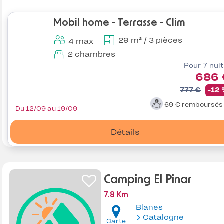
Mobil home - Terrasse - Clim
29 m² / 3 pièces
4 max
2 chambres
Pour 7 nui
686 
777 €
-12
69 €
remboursé
Du 12/09 au 19/09
Détails
Camping El Pinar
7.8 Km
Blanes
Catalogne
Carte