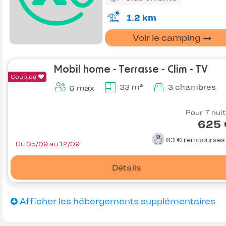
1.2 km
Voir le camping
Mobil home - Terrasse - Clim - TV
Coup de
33 m²
3 chambres
6 max
Pour 7 nui
625 
63 €
remboursé
Du 05/09 au 12/09
Détails
Afficher les hébergements supplémentaires