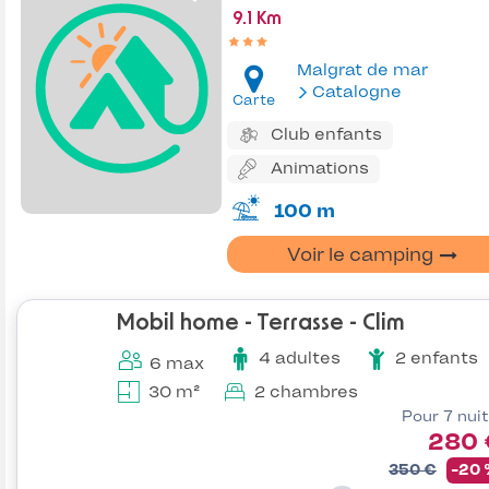
9.1 Km
Malgrat de mar
Catalogne
Carte
Club enfants
Animations
100 m
Voir le camping
Mobil home - Terrasse - Clim
4 adultes
2 enfants
6 max
30 m²
2 chambres
Pour 7 nui
280 
350 €
-20