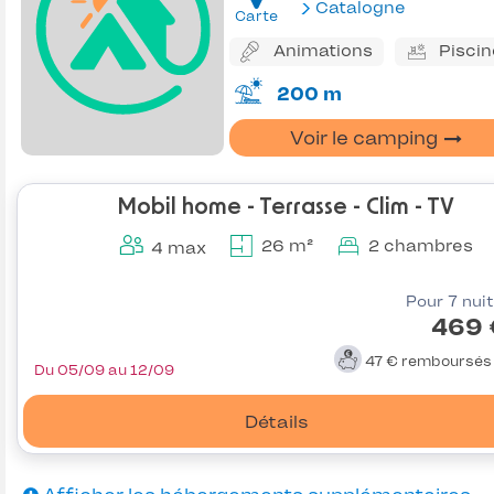
Catalogne
Carte
Animations
Piscin
200 m
Voir le camping
Mobil home - Terrasse - Clim - TV
26 m²
2 chambres
4 max
Pour 7 nui
469 
47 €
remboursé
Du 05/09 au 12/09
Détails