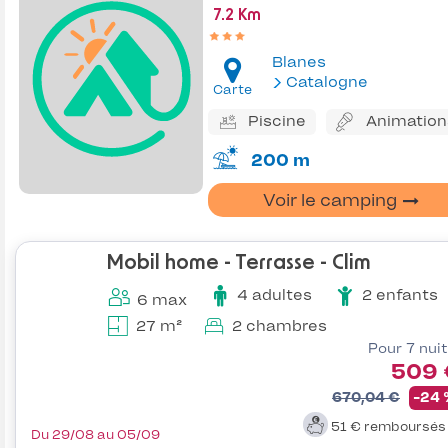
7.2 Km
Blanes
Catalogne
Carte
Piscine
Animation
200 m
Voir le camping
Mobil home - Terrasse - Clim
4 adultes
2 enfants
6 max
27 m²
2 chambres
Pour 7 nui
509 
670,04 €
-24
51 €
remboursé
Du 29/08 au 05/09