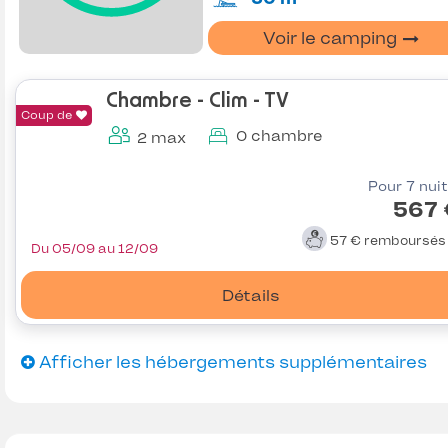
Voir le camping
Chambre - Clim - TV
Coup de
0 chambre
2 max
Pour 7 nui
567 
57 €
remboursé
Du 05/09 au 12/09
Détails
Afficher les hébergements supplémentaires