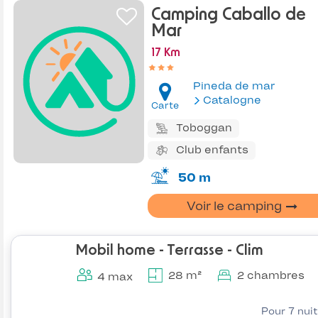
Camping Caballo de
Mar
17 Km
Pineda de mar
Catalogne
Carte
Toboggan
Club enfants
50 m
Voir le camping
Mobil home - Terrasse - Clim
28 m²
2 chambres
4 max
Pour 7 nui