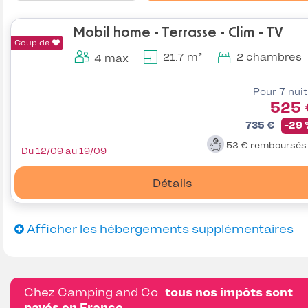
Mobil home - Terrasse - Clim - TV
Coup de
21.7 m²
2 chambres
4 max
Pour 7 nui
525 
735 €
-29
53 €
remboursé
Du 12/09 au 19/09
Détails
Afficher les hébergements supplémentaires
Chez Camping and Co
tous nos impôts sont
payés en France