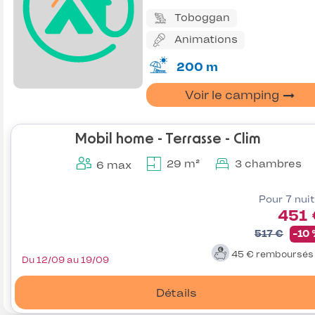
Toboggan
Animations
200 m
Voir le camping
Mobil home - Terrasse - Clim
29 m²
3 chambres
6 max
Pour 7 nui
451 
517 €
-10
45 €
remboursé
Du 12/09 au 19/09
Détails