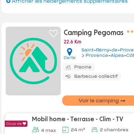
Afficher les hébergements supplémentaires
Camping Pegomas
22.6 Km
Provence-Alpes-Côte d'Az
Carte
Piscine
Barbecue collectif
Voir le camping
Mobil home - Terrasse - Clim - TV
Coup de
24 m²
2 chambres
4 max