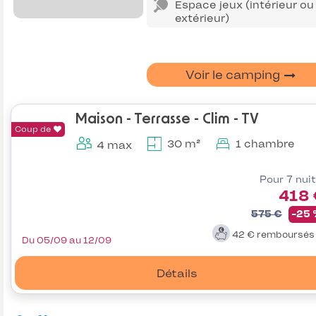
Espace jeux (intérieur ou
extérieur)
Voir le camping
Maison - Terrasse - Clim - TV
Coup de
30 m²
1 chambre
4 max
Pour 7 nui
418 
575 €
-25
42 €
remboursé
Du 05/09 au 12/09
Détails