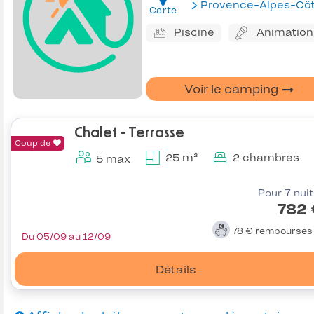
Provence-Alpes-Côte d'Az
Carte
Piscine
Animation
Voir le camping
Chalet - Terrasse
Coup de
25 m²
2 chambres
5 max
Pour 7 nui
782 
78 €
remboursé
Du 05/09 au 12/09
Détails