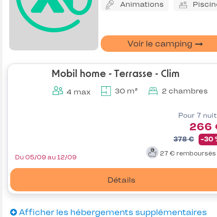
Animations
Piscin
Voir le camping
Mobil home - Terrasse - Clim
30 m²
2 chambres
4 max
Pour 7 nui
266 
378 €
-30
27 €
remboursé
Du 05/09 au 12/09
Détails
Afficher les hébergements supplémentaires