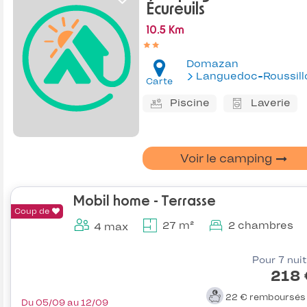
Écureuils
10.5 Km
Domazan
Languedoc-Roussill
Carte
Piscine
Laverie
Voir le camping
Mobil home - Terrasse
Coup de
27 m²
2 chambres
4 max
Pour 7 nui
218 
22 €
remboursé
Du 05/09 au 12/09