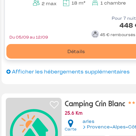
18 m²
1 chambre
2 max
Pour 7 nui
448 
45 €
remboursé
Du 05/09 au 12/09
Détails
Afficher les hébergements supplémentaires
Camping Crin Blanc
25.6 Km
arles
Provence-Alpes-Côte d'Az
Carte