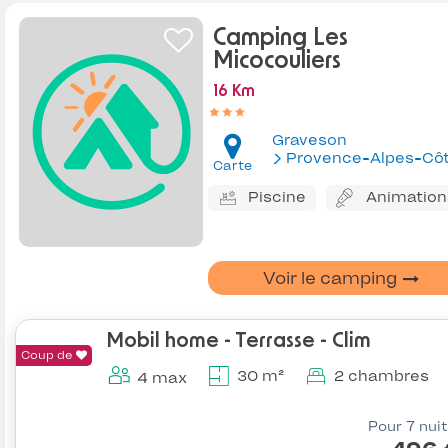
Camping Les
Micocouliers
16 Km
Graveson
Provence-Alpes-Côte d'Az
Carte
Piscine
Animation
Voir le camping
Mobil home - Terrasse - Clim
Coup de
30 m²
2 chambres
4 max
Pour 7 nui