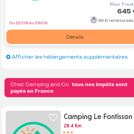
Pour 7 nui
645 
65 €
remboursé
Du 22/08 au 29/08
Détails
Afficher les hébergements supplémentaires
Chez Camping and Co
tous nos impôts sont
payés en France
Camping Le Fontisson
28.4 Km