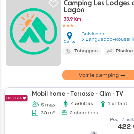
Camping Les Lodges 
Lagon
33.9 Km
Calvisson
Languedoc-Roussill
Carte
Toboggan
Piscine
Voir le camping
Mobil home - Terrasse - Clim - TV
Coup de
4 adultes
1 enfant
5 max
30 m²
2 chambres
Pour 7 nui
422 