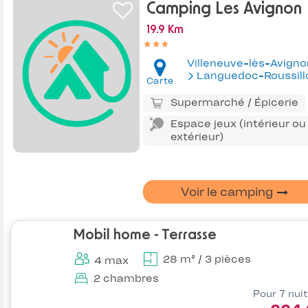
Camping Les Avignon
19.9 Km
Villeneuve-lès-Avigno
Languedoc-Roussill
Carte
Supermarché / Épicerie
Espace jeux (intérieur ou
extérieur)
Voir le camping
Mobil home - Terrasse
28 m² / 3 pièces
4 max
2 chambres
Pour 7 nui