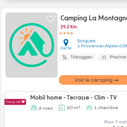
Camping La Montagn
29.2 Km
Sorgues
Provence-Alpes-Côte d'Az
Carte
Toboggan
Piscine
Voir le camping
Mobil home - Terrasse - Clim - TV
Coup de
20 m²
1 chambre
2 max
Pour 7 nui