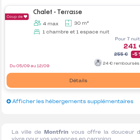
Chalet - Terrasse
Coup de
30 m²
4 max
1 chambre et 1 espace nuit
Pour 7 nui
241 
255 €
-5
24 €
remboursé
Du 05/09 au 12/09
Détails
Afficher les hébergements supplémentaires
La ville de
Montfrin
vous offre la douceur 
vivre pour vos vacances en camping.