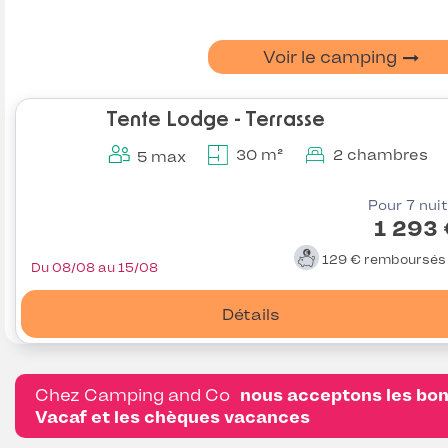
Voir le camping
Tente Lodge - Terrasse
30 m²
2 chambres
5 max
Pour 7 nui
1 293
129 €
remboursé
Du 08/08 au 15/08
Détails
Chez Camping and Co
nous acceptons les bo
Vacaf et les chèques vacances