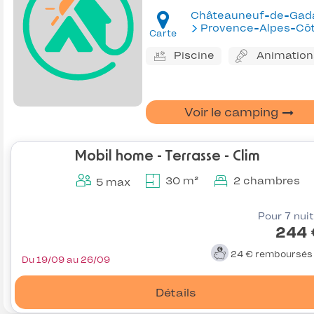
Provence-Alpes-Côte d'Az
Carte
Piscine
Animation
Voir le camping
Mobil home - Terrasse - Clim
30 m²
2 chambres
5 max
Pour 7 nui
244 
24 €
remboursé
Du 19/09 au 26/09
Détails