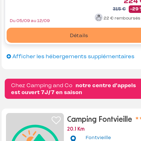
224 
315 €
-29
22 €
remboursé
Du 05/09 au 12/09
Détails
Afficher les hébergements supplémentaires
Chez Camping and Co
notre centre d'appels
est ouvert 7J/7 en saison
Camping Fontvieille
20.1 Km
Fontvieille