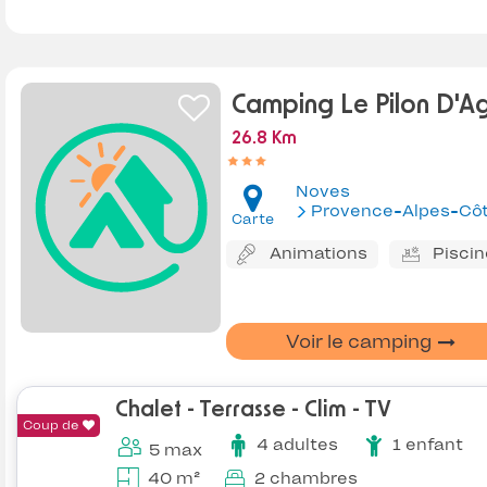
Camping Le Pilon D'A
26.8 Km
Noves
Provence-Alpes-Côte d'Az
Carte
Animations
Piscin
Voir le camping
Chalet - Terrasse - Clim - TV
Coup de
4 adultes
1 enfant
5 max
40 m²
2 chambres