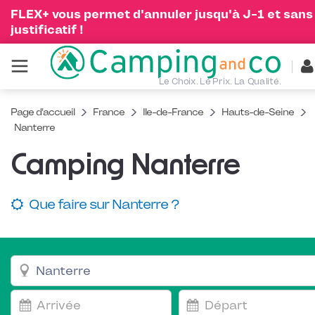
FLEX+ vous permet d'annuler jusqu'à J-1 et sans
justificatif !
Le Choix. Le Prix. La Qualité.
Page d'accueil
France
Ile-de-France
Hauts-de-Seine
Nanterre
Camping Nanterre
Que faire sur Nanterre ?