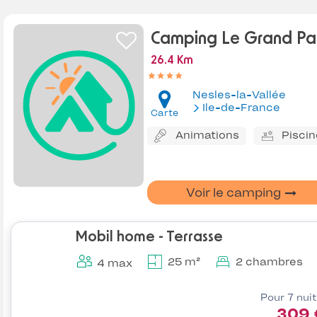
Camping Le Grand Par
26.4 Km
Nesles-la-Vallée
Ile-de-France
Carte
Animations
Piscin
Voir le camping
Mobil home - Terrasse
25 m²
2 chambres
4 max
Pour 7 nui
309 