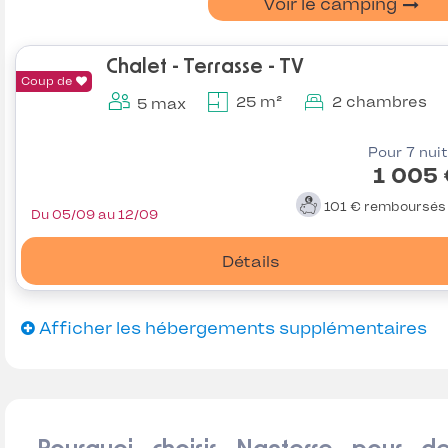
Voir le camping
Chalet - Terrasse - TV
Coup de
25 m²
2 chambres
5 max
Pour 7 nui
1 005
101 €
remboursé
Du 05/09 au 12/09
Détails
Afficher les hébergements supplémentaires