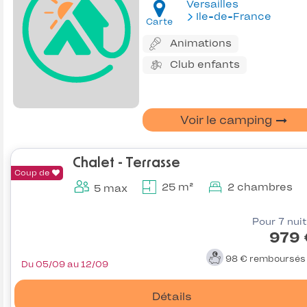
Versailles
Ile-de-France
Carte
Animations
Club enfants
Voir le camping
Chalet - Terrasse
Coup de
25 m²
2 chambres
5 max
Pour 7 nui
979 
98 €
remboursé
Du 05/09 au 12/09
Détails