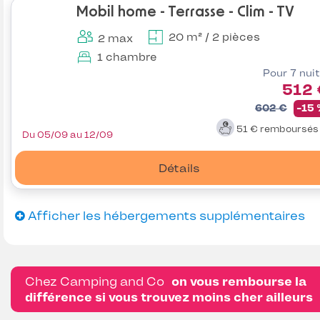
Mobil home - Terrasse - Clim - TV
20 m² / 2 pièces
2 max
1 chambre
Pour 7 nui
512 
602 €
-15
51 €
remboursé
Du 05/09 au 12/09
Détails
Afficher les hébergements supplémentaires
Chez Camping and Co
on vous rembourse la
différence si vous trouvez moins cher ailleurs