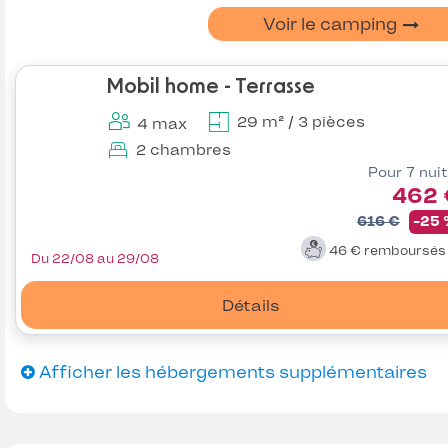
Voir le camping
Mobil home - Terrasse
29 m² / 3 pièces
4 max
2 chambres
Pour 7 nui
462 
616 €
-25
46 €
remboursé
Du 22/08 au 29/08
Détails
Afficher les hébergements supplémentaires