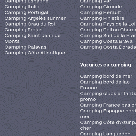
Camping Espagne
Camping Var
Camping Italie
Camping Gironde
Camping Portugal
Camping Hérault
Camping Argelès sur mer
Camping Finistère
Camping Grau du Roi
Camping Pays de la Loi
Camping Fréjus
Camping Poitou Chare
Camping Saint Jean de
Camping Sud de la Fra
Monts
Camping Costa Brava
Camping Palavas
Camping Costa Dorad
Camping Côte Atlantique
Vacances au camping
Camping bord de mer
Camping bord de lac
France
Camping clubs enfants
promo
Camping France pas c
Camping Espagne bord
mer
Camping Côte d'Azur p
cher
Camping Languedoc