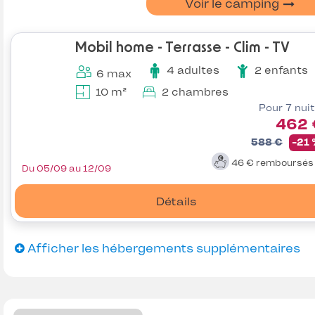
Voir le camping
Mobil home - Terrasse - Clim - TV
4 adultes
2 enfants
6 max
10 m²
2 chambres
Pour 7 nui
462 
588 €
-21
46 €
remboursé
Du 05/09 au 12/09
Détails
Afficher les hébergements supplémentaires