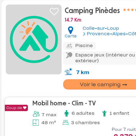
Camping Pinèdes
14.7 Km
Colle-sur-Loup
Provence-Alpes-Côte d'Az
Carte
Piscine
Espace jeux (intérieur ou
extérieur)
7 km
Voir le camping
Mobil home - Clim - TV
Coup de
6 adultes
1 enfant
7 max
48 m²
3 chambres
Pour 7 nui