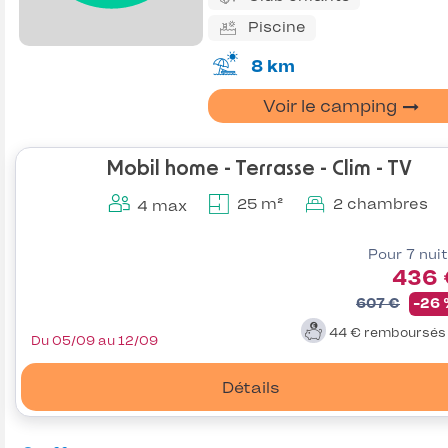
Piscine
8 km
Voir le camping
Mobil home - Terrasse - Clim - TV
25 m²
2 chambres
4 max
Pour 7 nui
436 
607 €
-26
44 €
remboursé
Du 05/09 au 12/09
Détails