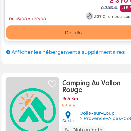
2 370
2 785 €
-15
237 €
remboursé
Du 15/08 au 22/08
Détails
Afficher les hébergements supplémentaires
Camping Au Vallon
Rouge
15.5 Km
Colle-sur-Loup
Provence-Alpes-Côte d'Az
Carte
Club enfants