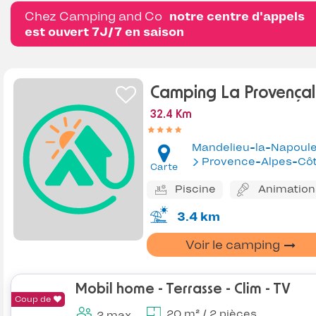
Chez Camping and Co
notre centre d'appels
est ouvert 7J/7 en saison
Camping La Provença
32.4 Km
Mandelieu-la-Napoul
Provence-Alpes-Côte d'Az
Carte
Piscine
Animation
3.4 km
Voir le camping
Mobil home - Terrasse - Clim - TV
Coup de
20 m² / 2 pièces
2 max