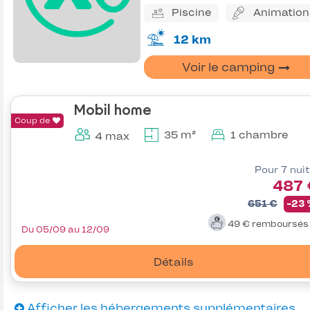
Piscine
Animation
12 km
Voir le camping
Mobil home
Coup de
35 m²
1 chambre
4 max
Pour 7 nui
487 
651 €
-23
49 €
remboursé
Du 05/09 au 12/09
Détails
Afficher les hébergements supplémentaires