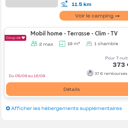
11.5 km
Voir le camping
Mobil home - Terrasse - Clim - TV
Coup de
19 m²
1 chambre
2 max
Pour 7 nui
373 
37 €
remboursé
Du 05/09 au 12/09
Détails
Afficher les hébergements supplémentaires