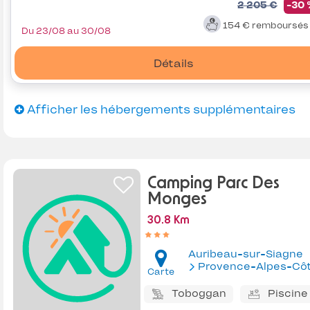
2 205 €
-30
154 €
remboursé
Du 23/08 au 30/08
Détails
Afficher les hébergements supplémentaires
Camping Parc Des
Monges
30.8 Km
Auribeau-sur-Siagne
Provence-Alpes-Côte d'Az
Carte
Toboggan
Piscine