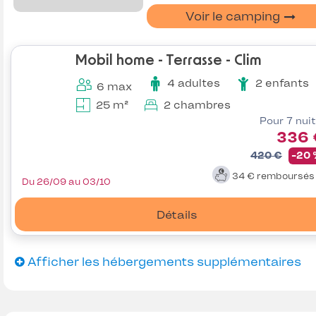
Voir le camping
Mobil home - Terrasse - Clim
4 adultes
2 enfants
6 max
25 m²
2 chambres
Pour 7 nui
336 
420 €
-20
34 €
remboursé
Du 26/09 au 03/10
Détails
Afficher les hébergements supplémentaires