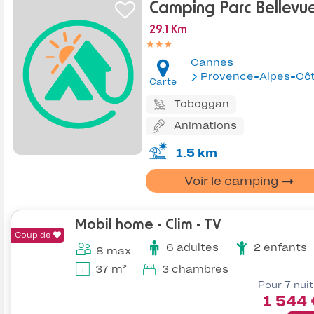
Camping Parc Bellevu
29.1 Km
Cannes
Provence-Alpes-Côte d'Az
Carte
Toboggan
Animations
1.5 km
Voir le camping
Mobil home - Clim - TV
Coup de
6 adultes
2 enfants
8 max
37 m²
3 chambres
Pour 7 nui
1 544