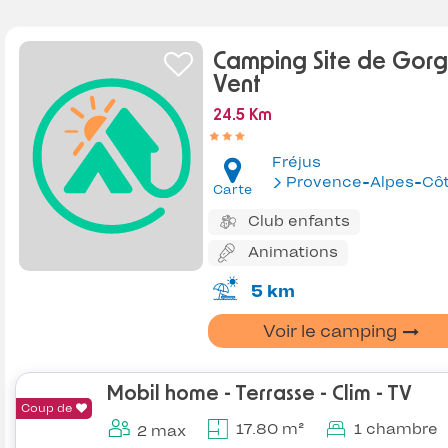
Camping Site de Gor
Vent
24.5 Km
Fréjus
Provence-Alpes-Côte d'Az
Carte
Club enfants
Animations
5 km
Voir le camping
Mobil home - Terrasse - Clim - TV
Coup de
17.80 m²
1 chambre
2 max