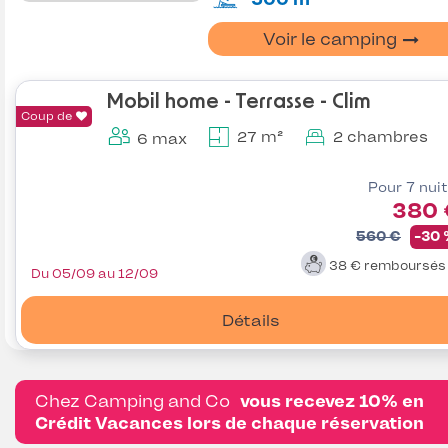
Voir le camping
Mobil home - Terrasse - Clim
Coup de
27 m²
2 chambres
6 max
Pour 7 nui
380 
560 €
-30
38 €
remboursé
Du 05/09 au 12/09
Détails
Chez Camping and Co
vous recevez 10% en
Crédit Vacances lors de chaque réservation