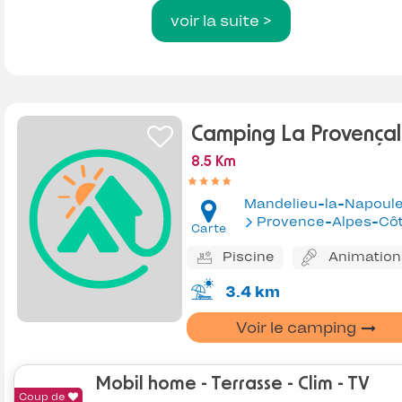
voir la suite >
Camping La Provença
8.5 Km
Mandelieu-la-Napoul
Provence-Alpes-Côte d'Az
Carte
Piscine
Animation
3.4 km
Voir le camping
Mobil home - Terrasse - Clim - TV
Coup de