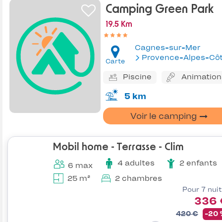
Camping Green Park
19.5 Km
Cagnes-sur-Mer
Provence-Alpes-Côte d'Az
Carte
Piscine
Animation
5 km
Voir le camping
Mobil home - Terrasse - Clim
4 adultes
2 enfants
6 max
25 m²
2 chambres
Pour 7 nui
336 
420 €
-20