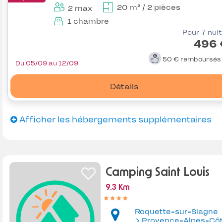
20 m² / 2 pièces
2 max
1 chambre
Pour 7 nui
496 
50 €
remboursé
Du 05/09 au 12/09
Détails
Afficher les hébergements supplémentaires
Camping Saint Louis
9.3 Km
Roquette-sur-Siagne
Provence-Alpes-Côte d'Az