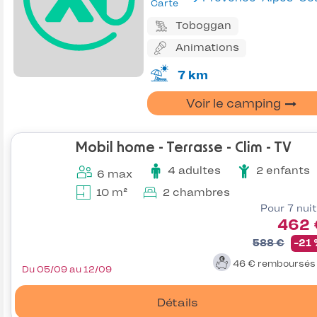
Carte
Toboggan
Animations
7 km
Voir le camping
Mobil home - Terrasse - Clim - TV
4 adultes
2 enfants
6 max
10 m²
2 chambres
Pour 7 nui
462 
588 €
-21
46 €
remboursé
Du 05/09 au 12/09
Détails