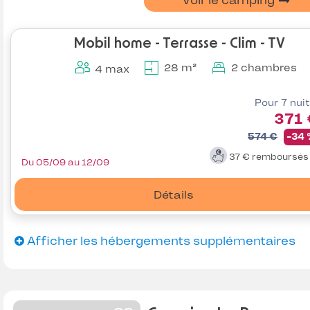
Voir le camping
Mobil home - Terrasse - Clim - TV
28 m²
2 chambres
4 max
Pour 7 nui
371 
574 €
-34
37 €
remboursé
Du 05/09 au 12/09
Détails
Afficher les hébergements supplémentaires