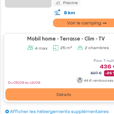
Piscine
8 km
Voir le camping
Mobil home - Terrasse - Clim - TV
25 m²
2 chambres
4 max
Pour 7 nui
436 
607 €
-26
44 €
remboursé
Du 05/09 au 12/09
Détails
Afficher les hébergements supplémentaires