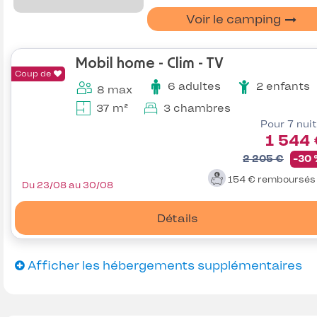
Voir le camping
Mobil home - Clim - TV
Coup de
6 adultes
2 enfants
8 max
37 m²
3 chambres
Pour 7 nui
1 544
2 205 €
-30
154 €
remboursé
Du 23/08 au 30/08
Détails
Afficher les hébergements supplémentaires