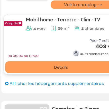
Voir le camping
Mobil home - Terrasse - Clim - TV
Coup de
29 m²
2 chambres
4 max
Pour 7 nui
403 
40 €
remboursé
Du 05/09 au 12/09
Détails
Afficher les hébergements supplémentaires