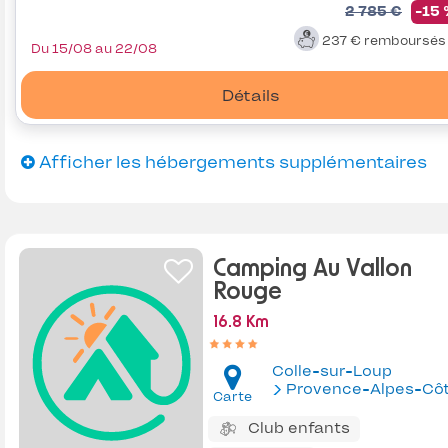
2 785 €
-15
237 €
remboursé
Du 15/08 au 22/08
Détails
Afficher les hébergements supplémentaires
Camping Au Vallon
Rouge
16.8 Km
Colle-sur-Loup
Provence-Alpes-Côte d'Az
Carte
Club enfants