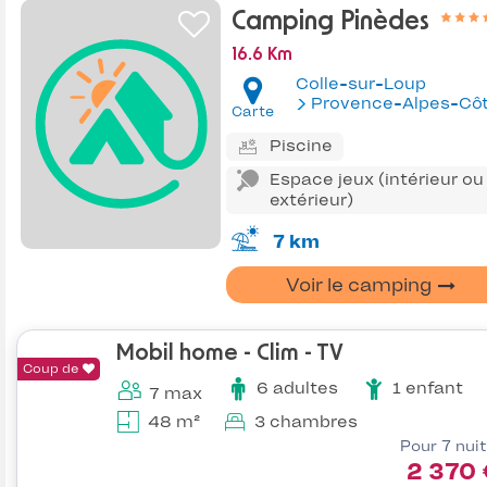
Camping Pinèdes
16.6 Km
Colle-sur-Loup
Provence-Alpes-Côte d'Az
Carte
Piscine
Espace jeux (intérieur ou
extérieur)
7 km
Voir le camping
Mobil home - Clim - TV
Coup de
6 adultes
1 enfant
7 max
48 m²
3 chambres
Pour 7 nui
2 370