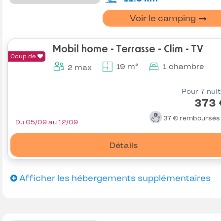
Voir le camping
Mobil home - Terrasse - Clim - TV
Coup de
19 m²
1 chambre
2 max
Pour 7 nui
373 
37 €
remboursé
Du 05/09 au 12/09
Détails
Afficher les hébergements supplémentaires