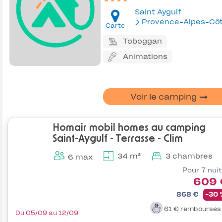
Saint Aygulf
Provence-Alpes-Côte d'Az
Carte
Toboggan
Animations
Voir le camping
Homair mobil homes au camping
Saint-Aygulf - Terrasse - Clim
34 m²
3 chambres
6 max
Pour 7 nui
609 
868 €
-30
61 €
remboursé
Du 05/09 au 12/09