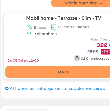
Voir le camping
Mobil home - Terrasse - Clim - TV
28 m² / 3 pièces
6 max
2 chambres
Pour 7 nui
322 
498 €
-34
32 €
remboursé
Du 05/09 au 12/09
Détails
Afficher les hébergements supplémentaires