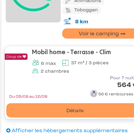
Animations
Toboggan
8 km
Voir le camping
Mobil home - Terrasse - Clim
Coup de
37 m² / 3 pièces
6 max
2 chambres
Pour 7 nui
564 
56 €
remboursé
Du 05/09 au 12/09
Détails
Afficher les hébergements supplémentaires