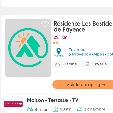
Résidence Les Bastide
de Fayence
25.1 Km
Fayence
Provence-Alpes-Côte d'Az
Carte
Piscine
Laverie
Voir le camping
Maison - Terrasse - TV
Coup de
36 m²
1 chambre
4 max