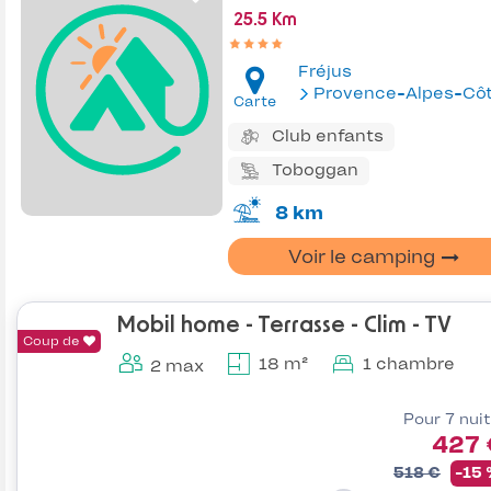
25.5 Km
Fréjus
Provence-Alpes-Côte d'Az
Carte
Club enfants
Toboggan
8 km
Voir le camping
Mobil home - Terrasse - Clim - TV
Coup de
18 m²
1 chambre
2 max
Pour 7 nui
427 
518 €
-15