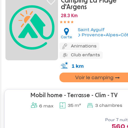
Camping La Plage
d'Argens
28.3 Km
Saint Aygulf
Provence-Alpes-Côte d'Az
Carte
Animations
Club enfants
1 km
Voir le camping
Mobil home - Terrasse - Clim - TV
35 m²
3 chambres
6 max
Pour 7 nui
560 