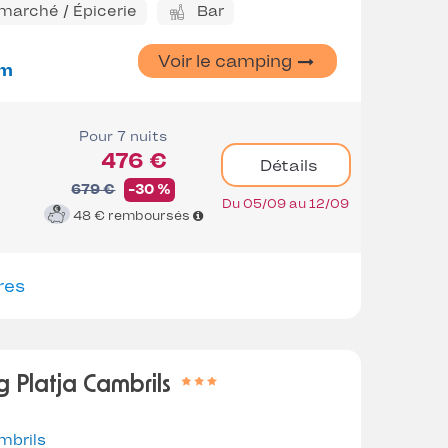
marché / Épicerie
Bar
Voir le camping
m
Pour 7 nuits
476 €
Détails
679 €
-30 %
Du 05/09 au 12/09
48 €
remboursés
res
 Platja Cambrils
mbrils