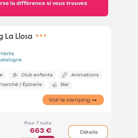
se la différence si vous trouvez
 La Llosa
mbrils
atalogne
ne
Club enfants
Animations
marché / Épicerie
Bar
Voir le camping
Pour 7 nuits
663 €
Détails