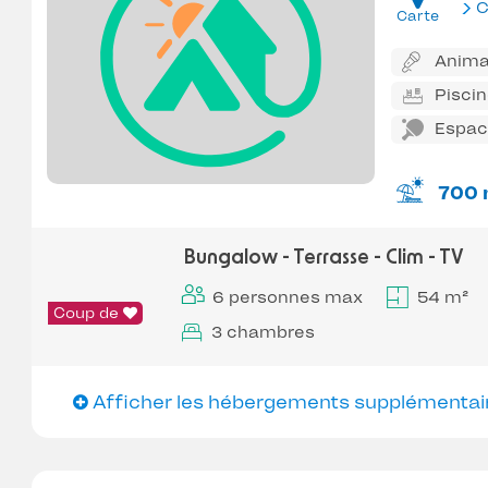
C
Carte
Anima
Pisci
Espace
700 
Bungalow - Terrasse - Clim - TV
6 personnes max
54 m²
Coup de
3 chambres
Afficher les hébergements supplémentai