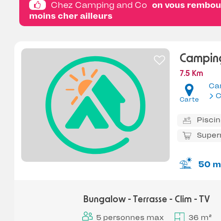
Chez Camping and Co
on vous rembour
moins cher ailleurs
Camping
7.5 Km
Ca
C
Carte
Pisci
Super
50 m
Bungalow - Terrasse - Clim - TV
5 personnes max
36 m²