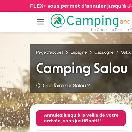
FLEX+ vous permet d'annuler jusqu'à J-1
Le Choix. Le Prix. La 
Page d'accueil
Espagne
Catalogne
Salou
Camping Salou
Que faire sur Salou ?
Annulez jusqu'à la veille de votre
arrivée, sans justificatif !