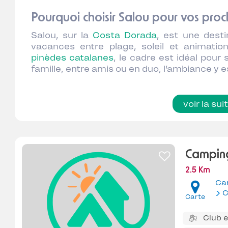
Pourquoi choisir Salou pour vos pr
Salou, sur la
Costa Dorada
, est une desti
vacances entre plage, soleil et animatio
pinèdes catalanes
, le cadre est idéal pour
famille, entre amis ou en duo, l’ambiance y e
voir la sui
Camping
2.5 Km
Ca
C
Carte
Club 