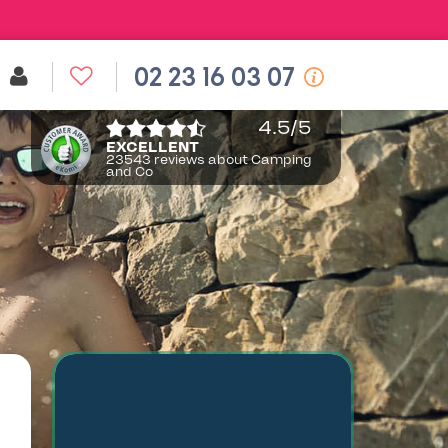
02 23 16 03 07
4.5
/5
EXCELLENT
23543 reviews about Camping
and Co