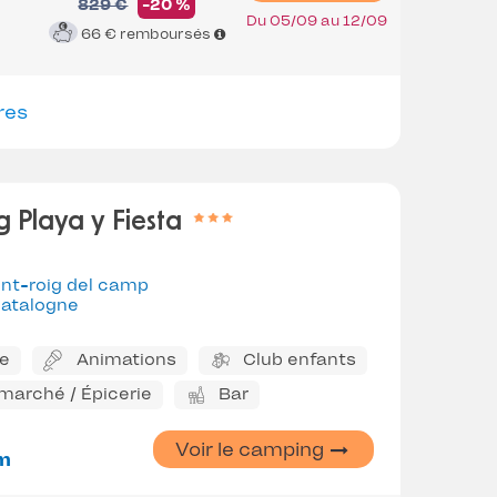
829 €
-20 %
Du 05/09 au 12/09
66 €
remboursés
res
 Playa y Fiesta
nt-roig del camp
atalogne
ne
Animations
Club enfants
marché / Épicerie
Bar
Voir le camping
m