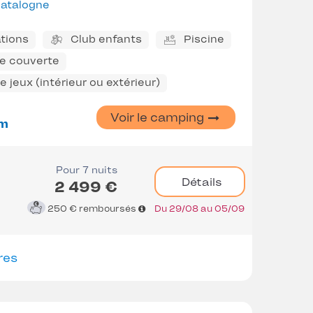
atalogne
tions
Club enfants
Piscine
ne couverte
 jeux (intérieur ou extérieur)
Voir le camping
m
Pour 7 nuits
Détails
2 499 €
250 €
remboursés
Du 29/08 au 05/09
res