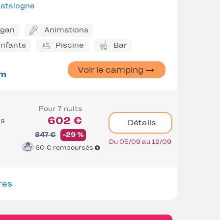
atalogne
ggan
Animations
enfants
Piscine
Bar
Voir le camping
m
Pour 7 nuits
602 €
es
Détails
847 €
-29 %
Du 05/09 au 12/09
60 €
remboursés
res