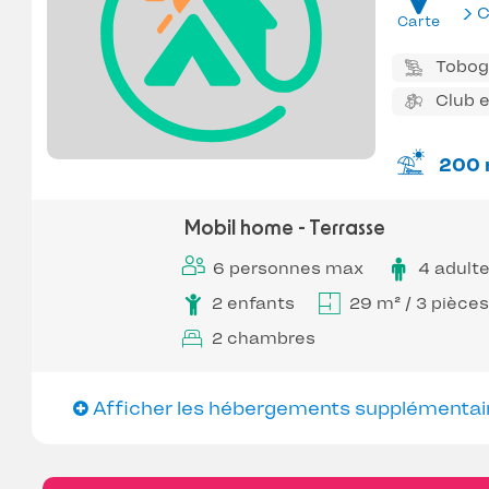
C
Carte
Tobo
Club 
200 
Mobil home - Terrasse
6 personnes max
4 adult
2 enfants
29 m² / 3 pièces
2 chambres
Afficher les hébergements supplémentai