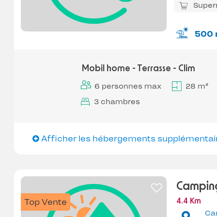
Super
500 
Mobil home - Terrasse - Clim
6 personnes max
28 m²
3 chambres
Afficher les hébergements supplémentai
Camping
Top Vente
4.4 Km
Ca