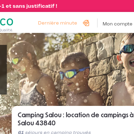
 et sans justificatif !
Dernière minute
Mon compte
Qualité.
Camping Salou : location de campings à
Salou 43840
61
séjours en camping trouvés