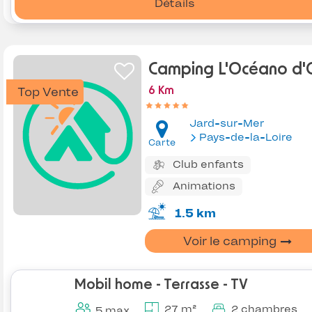
Détails
Camping L'Océano d'
Top Vente
6 Km
Jard-sur-Mer
Pays-de-la-Loire
Carte
Club enfants
Animations
1.5 km
Voir le camping
Mobil home - Terrasse - TV
27 m²
2 chambres
5 max