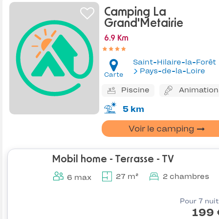
Camping La
Grand'Metairie
6.9 Km
Saint-Hilaire-la-Forêt
Pays-de-la-Loire
Carte
Piscine
Animation
5 km
Voir le camping
Mobil home - Terrasse - TV
27 m²
2 chambres
6 max
Pour 7 nui
199 