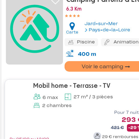
6.3 Km
Jard-sur-Mer
Pays-de-la-Loire
Carte
Piscine
Animation
400 m
Voir le camping
Mobil home - Terrasse - TV
27 m² / 3 pièces
6 max
2 chambres
Pour 7 nui
293 
421 €
-29
29 €
remboursé