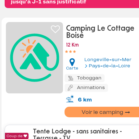
jusqu'à J-1 sans justificatif
Camping Le Cottage
Boisé
12 Km
Longeville-sur-Mer
Pays-de-la-Loire
Carte
Toboggan
Animations
6 km
Voir le camping
Tente Lodge - sans sanitaires -
Coup de
Terrasse - TV