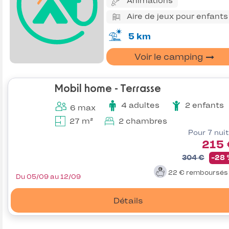
Animations
Aire de jeux pour enfants
5 km
Voir le camping
Mobil home - Terrasse
4 adultes
2 enfants
6 max
27 m²
2 chambres
Pour 7 nui
215 
304 €
-28
22 €
remboursé
Du 05/09 au 12/09
Détails