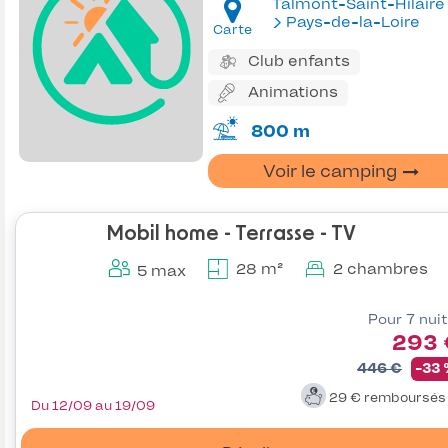
Talmont-Saint-Hilaire
Pays-de-la-Loire
Carte
Club enfants
Animations
800 m
Voir le camping
Mobil home - Terrasse - TV
28 m²
2 chambres
5 max
Pour 7 nui
293 
446 €
-33
29 €
remboursé
Du 12/09 au 19/09