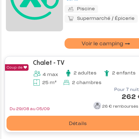
Piscine
Supermarché / Épicerie
Voir le camping
Chalet - TV
Coup de
2 adultes
2 enfants
4 max
25 m²
2 chambres
Pour 7 nui
262 
26 €
remboursé
Du 29/08 au 05/09
Détails