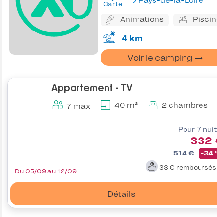
Pays-de-la-Loire
Carte
Animations
Piscin
4 km
Voir le camping
Appartement - TV
40 m²
2 chambres
7 max
Pour 7 nui
332 
514 €
-34
33 €
remboursé
Du 05/09 au 12/09
Détails