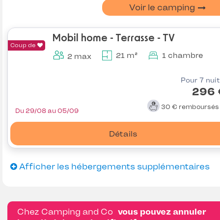
Voir le camping
Mobil home - Terrasse - TV
Coup de
21 m²
1 chambre
2 max
Pour 7 nui
296 
30 €
remboursé
Du 29/08 au 05/09
Détails
Afficher les hébergements supplémentaires
Chez Camping and Co
vous pouvez annuler