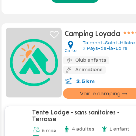
Camping Loyada
Talmont-Saint-Hilaire
Pays-de-la-Loire
Carte
Club enfants
Animations
3.5 km
Voir le camping
Tente Lodge - sans sanitaires -
Terrasse
4 adultes
1 enfant
5 max