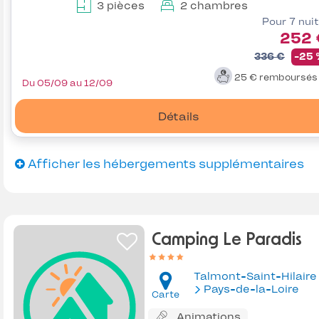
3 pièces
2 chambres
Pour 7 nui
252 
336 €
-25
25 €
remboursé
Du 05/09 au 12/09
Détails
Afficher les hébergements supplémentaires
Camping Le Paradis
Talmont-Saint-Hilaire
Pays-de-la-Loire
Carte
Animations