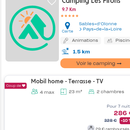
Camping Les Pirons
9.7 Km
Sables-d'Olonne
Pays-de-la-Loire
Carte
Animations
Piscin
1.5 km
Voir le camping
Mobil home - Terrasse - TV
Coup de
23 m²
2 chambres
4 max
Pour 7 nui
286 
328 €
-10
29 €
remboursé