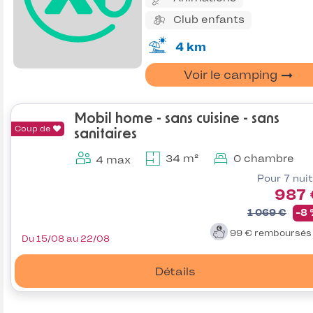
Club enfants
4 km
Voir le camping
Mobil home - sans cuisine - sans
Coup de
sanitaires
34 m²
0 chambre
4 max
Pour 7 nui
987 
1 069 €
-8
99 €
remboursé
Du 15/08 au 22/08
Détails