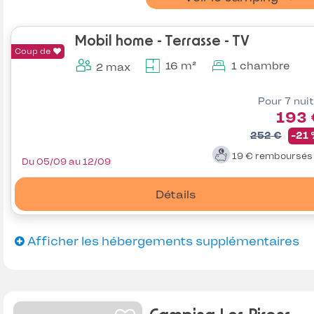
Mobil home - Terrasse - TV
Coup de
16 m²
1 chambre
2 max
Pour 7 nui
193 
252 €
-21
19 €
remboursé
Du 05/09 au 12/09
Détails
Afficher les hébergements supplémentaires