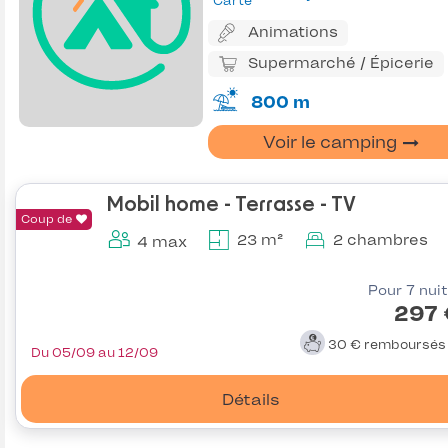
Carte
Animations
Supermarché / Épicerie
800 m
Voir le camping
Mobil home - Terrasse - TV
Coup de
23 m²
2 chambres
4 max
Pour 7 nui
297 
30 €
remboursé
Du 05/09 au 12/09
Détails