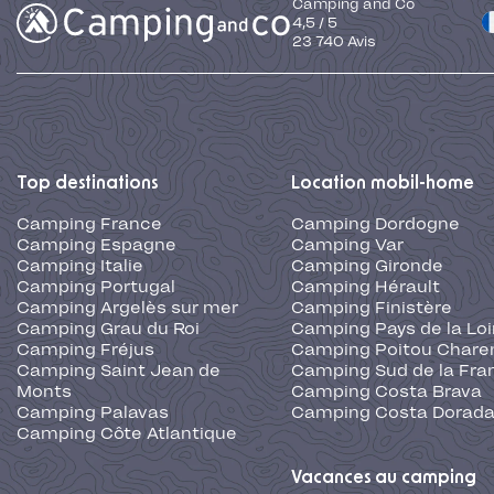
Camping and Co
4,5
/
5
23 740
Avis
Top destinations
Location mobil-home
Camping France
Camping Dordogne
Camping Espagne
Camping Var
Camping Italie
Camping Gironde
Camping Portugal
Camping Hérault
Camping Argelès sur mer
Camping Finistère
Camping Grau du Roi
Camping Pays de la Loi
Camping Fréjus
Camping Poitou Chare
Camping Saint Jean de
Camping Sud de la Fra
Monts
Camping Costa Brava
Camping Palavas
Camping Costa Dorad
Camping Côte Atlantique
Vacances au camping