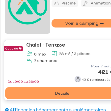
Piscine
Animation
Voir le camping
Chalet - Terrasse
Coup de
28 m² / 3 pièces
6 max
2 chambres
Pour 7 nui
421 
42 €
remboursé
Du 19/09 au 26/09
Détails
Afficher les hébergements supplémentaires