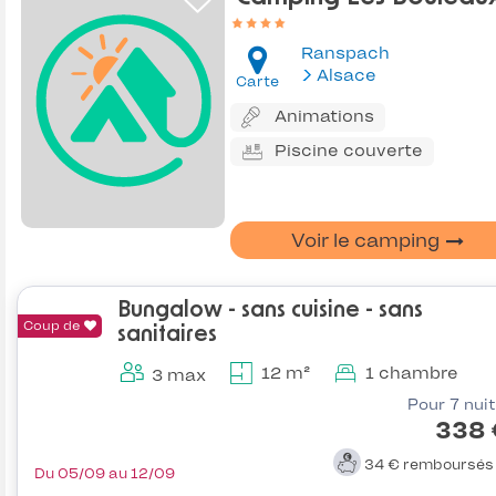
Ranspach
Alsace
Carte
Animations
Piscine couverte
Voir le camping
Bungalow - sans cuisine - sans
Coup de
sanitaires
12 m²
1 chambre
3 max
Pour 7 nui
338 
34 €
remboursé
Du 05/09 au 12/09