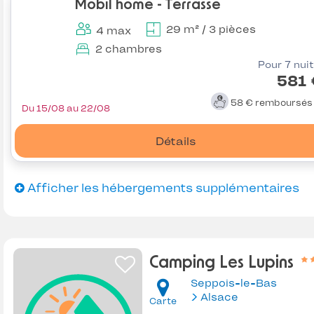
Mobil home - Terrasse
29 m² / 3 pièces
4 max
2 chambres
Pour 7 nui
581 
58 €
remboursé
Du 15/08 au 22/08
Détails
Afficher les hébergements supplémentaires
Camping Les Lupins
Seppois-le-Bas
Alsace
Carte