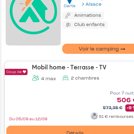
Alsace
Carte
Animations
Club enfants
Voir le camping
Mobil home - Terrasse - TV
Coup de
2 chambres
4 max
Pour 7 nui
506 
573,38 €
-9
51 €
remboursé
Du 05/09 au 12/09
Détails