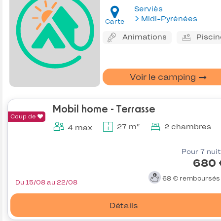
Serviès
Midi-Pyrénées
Carte
Animations
Piscin
Voir le camping
Mobil home - Terrasse
Coup de
27 m²
2 chambres
4 max
Pour 7 nui
680 
68 €
remboursé
Du 15/08 au 22/08
Détails