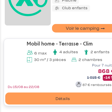
Piscine
Club enfants
Voir le camping
Mobil home - Terrasse - Clim
4 adultes
2 enfants
6 max
30 m² / 3 pièces
2 chambres
Pour 7 nui
868 
1 015 €
-14
87 €
remboursé
Du 15/08 au 22/08
Détails