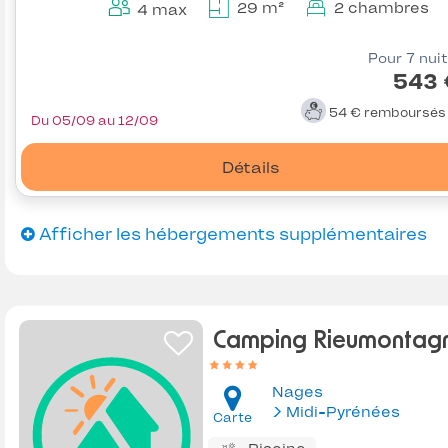
29 m²
2 chambres
4 max
Pour 7 nui
543 
54 €
remboursé
Du 05/09 au 12/09
Détails
Afficher les hébergements supplémentaires
Camping Rieumontag
Nages
Midi-Pyrénées
Carte