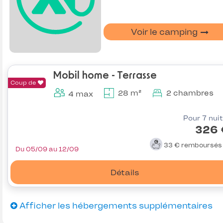
Voir le camping
Mobil home - Terrasse
Coup de
28 m²
2 chambres
4 max
Pour 7 nui
326 
33 €
remboursé
Du 05/09 au 12/09
Détails
Afficher les hébergements supplémentaires