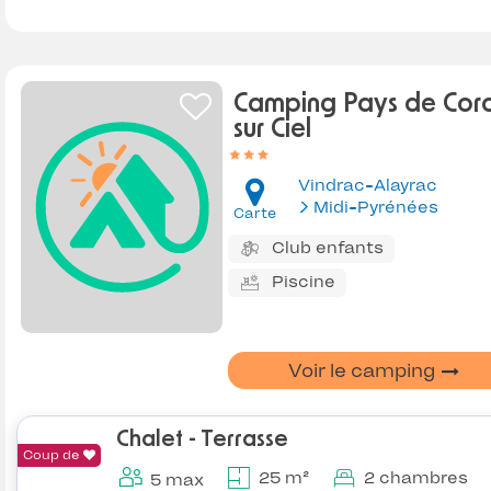
Camping Pays de Cor
sur Ciel
Vindrac-Alayrac
Midi-Pyrénées
Carte
Club enfants
Piscine
Voir le camping
Chalet - Terrasse
Coup de
25 m²
2 chambres
5 max