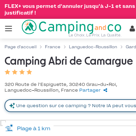
FLEX+ vous permet d'annuler jusqu'à J-1 et sans
justificatif !
Le Choix. Le Prix. La Qualité.
Page d'accueil
France
Languedoc-Roussillon
Gar
Camping Abri de Camargue
320 Route de l'Espiguette, 30240 Grau-du-Roi,
Languedoc-Roussillon, France
Partager
Plage à 1 km