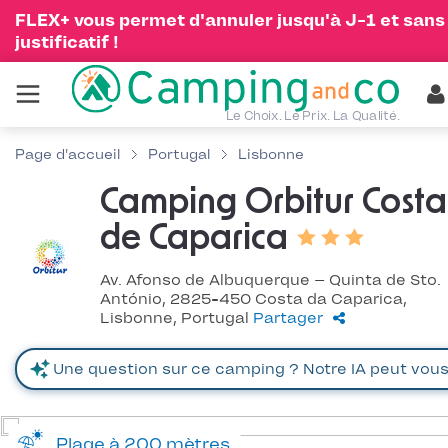
FLEX+ vous permet d'annuler jusqu'à J-1 et sans
justificatif !
Le Choix. Le Prix. La Qualité.
Page d'accueil
Portugal
Lisbonne
Camping Orbitur Costa
de Caparica
Av. Afonso de Albuquerque – Quinta de Sto.
António, 2825-450 Costa da Caparica,
Lisbonne, Portugal
Partager
Plage à 200 mètres