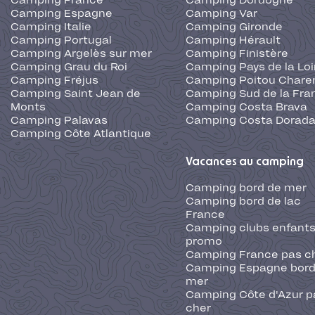
Camping France
Camping Dordogne
Camping Espagne
Camping Var
Camping Italie
Camping Gironde
Camping Portugal
Camping Hérault
Camping Argelès sur mer
Camping Finistère
Camping Grau du Roi
Camping Pays de la Loi
Camping Fréjus
Camping Poitou Chare
Camping Saint Jean de
Camping Sud de la Fra
Monts
Camping Costa Brava
Camping Palavas
Camping Costa Dorad
Camping Côte Atlantique
Vacances au camping
Camping bord de mer
Camping bord de lac
France
Camping clubs enfants
promo
Camping France pas c
Camping Espagne bord
mer
Camping Côte d'Azur p
cher