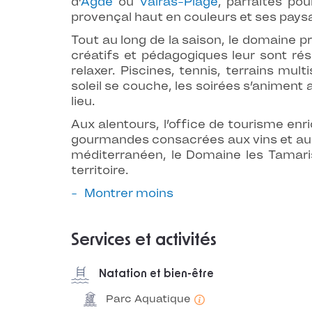
d’
Agde
ou
Valras-Plage
, parfaites po
provençal haut en couleurs et ses paysa
Tout au long de la saison, le domaine pr
créatifs et pédagogiques leur sont rés
relaxer. Piscines, tennis, terrains mul
soleil se couche, les soirées s’animent 
lieu.
Aux alentours, l’office de tourisme enr
gourmandes consacrées aux vins et aux s
méditerranéen, le Domaine les Tamaris 
territoire.
Montrer moins
Services et activités
Natation et bien-être
Parc Aquatique