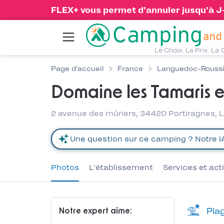
FLEX+ vous permet d'annuler jusqu'à J-1
Le Choix. Le Prix. La 
Page d'accueil
France
Languedoc-Roussi
Domaine les Tamaris et
2 avenue des mûriers, 34420 Portiragnes, 
Photos
L'établissement
Services et act
Plag
Notre expert aime: