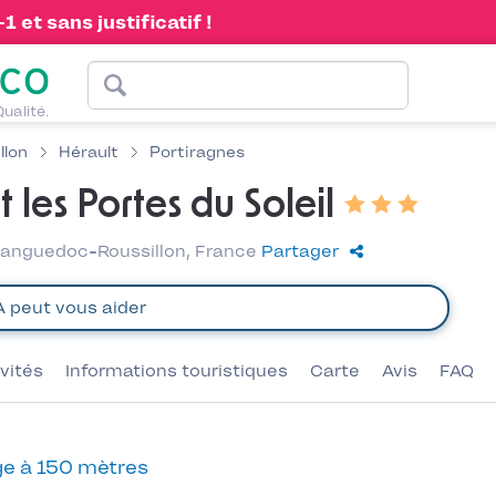
 et sans justificatif !
Qualité.
llon
Hérault
Portiragnes
 les Portes du Soleil
Languedoc-Roussillon, France
Partager
ivités
Informations touristiques
Carte
Avis
FAQ
e à 150 mètres