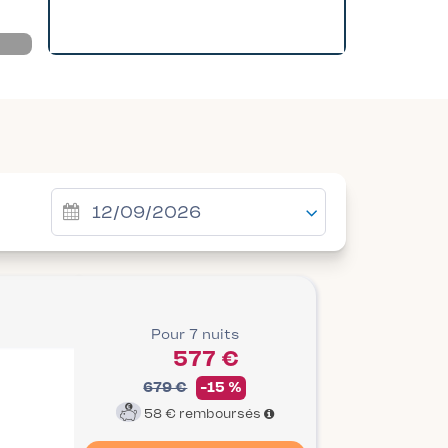
Pour 7 nuits
577 €
679 €
-15 %
58 €
remboursés