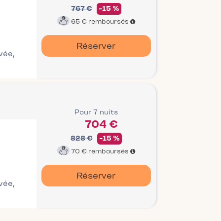
767 €
-15 %
65 €
remboursés
Réserver
ivée,
Pour 7 nuits
704 €
828 €
-15 %
70 €
remboursés
Réserver
ivée,