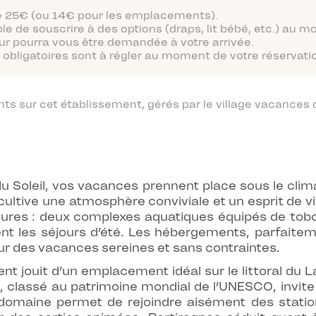
 de 25€ (ou 14€ pour les emplacements).
ble de souscrire à des options (draps, lit bébé, etc.) au 
ur pourra vous être demandée à votre arrivée.
obligatoires sont à régler au moment de votre réservatio
 sur cet établissement, gérés par le village vacances o
u Soleil, vos vacances prennent place sous le cli
, cultive une atmosphère conviviale et un esprit de v
ctures : deux complexes aquatiques équipés de tob
nt les séjours d’été. Les hébergements, parfaitem
ur des vacances sereines et sans contraintes.
ment jouit d’un emplacement idéal sur le littoral d
i, classé au patrimoine mondial de l’UNESCO, invit
le domaine permet de rejoindre aisément des stat