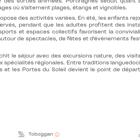
ur des sorties animées. Portiragnes séduit quant 
ges où s’alternent plages, étangs et vignobles.
opose des activités variées. En été, les enfants re
ervés, pendant que les adultes profitent des insta
tisports et espaces collectifs favorisent la conviv
autour de spectacles, de fêtes et d’événements fest
ichit le séjour avec des excursions nature, des vis
pécialités régionales. Entre traditions languedoci
et les Portes du Soleil devient le point de départ
Toboggan