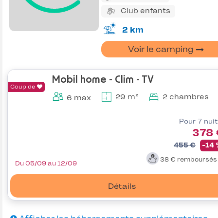
Club enfants
2 km
Voir le camping
Mobil home - Clim - TV
Coup de
29 m²
2 chambres
6 max
Pour 7 nui
378 
455 €
-14
38 €
remboursé
Du 05/09 au 12/09
Détails