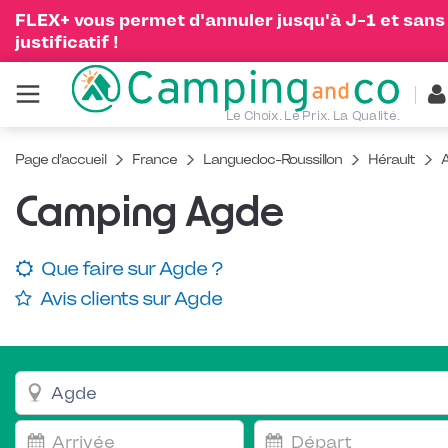
FLEX+ vous permet d'annuler jusqu'à J-1 et sans
justificatif !
Le Choix. Le Prix. La Qualité.
Page d'accueil
France
Languedoc-Roussillon
Hérault
Camping Agde
Que faire sur Agde ?
Avis clients sur Agde