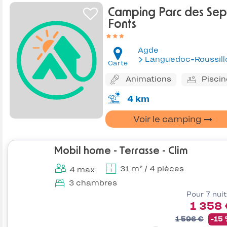
Camping Parc des Sep
Fonts
Agde
Languedoc-Roussill
Carte
Animations
Piscin
4 km
Voir le camping
Mobil home - Terrasse - Clim
31 m² / 4 pièces
4 max
3 chambres
Pour 7 nui
1 358
1 596 €
-15