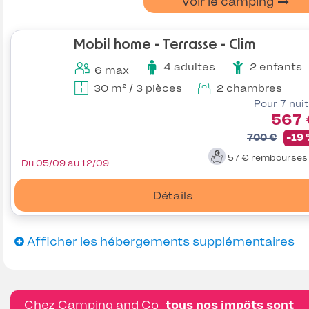
Voir le camping
Mobil home - Terrasse - Clim
4 adultes
2 enfants
6 max
30 m² / 3 pièces
2 chambres
Pour 7 nui
567 
700 €
-19
57 €
remboursé
Du 05/09 au 12/09
Détails
Afficher les hébergements supplémentaires
Chez Camping and Co
tous nos impôts sont