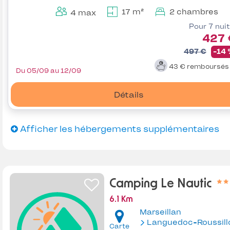
17 m²
2 chambres
4 max
Pour 7 nui
427 
497 €
-14
43 €
remboursé
Du 05/09 au 12/09
Détails
Afficher les hébergements supplémentaires
Camping Le Nautic
6.1 Km
Marseillan
Languedoc-Roussill
Carte