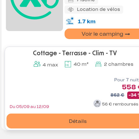
Location de vélos
1.7 km
Voir le camping
Cottage - Terrasse - Clim - TV
40 m²
2 chambres
4 max
Pour 7 nui
558 
862 €
-34
56 €
remboursé
Du 05/09 au 12/09
Détails