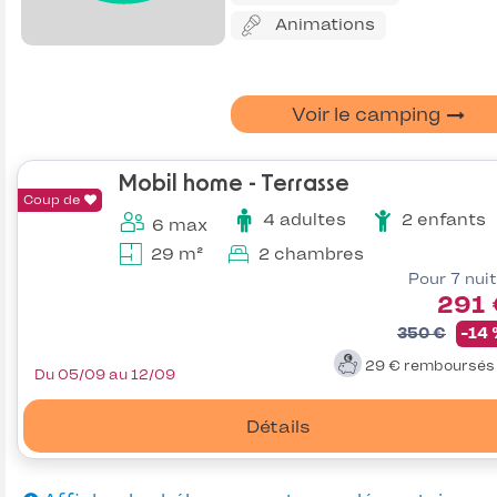
Animations
Voir le camping
Mobil home - Terrasse
Coup de
4 adultes
2 enfants
6 max
29 m²
2 chambres
Pour 7 nui
291 
350 €
-14
29 €
remboursé
Du 05/09 au 12/09
Détails