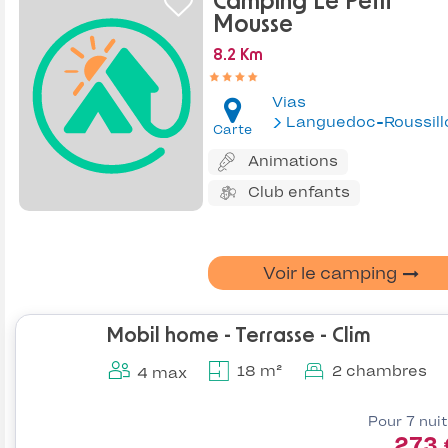
Camping Le Petit
Mousse
8.2 Km
Vias
Languedoc-Roussill
Carte
Animations
Club enfants
Voir le camping
Mobil home - Terrasse - Clim
18 m²
2 chambres
4 max
Pour 7 nui
273 