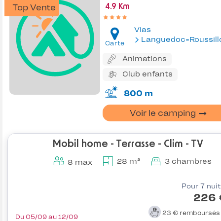
Top Vente
4.9 Km
Vias
Languedoc-Roussill
Carte
Animations
Club enfants
800 m
Voir le camping
Mobil home - Terrasse - Clim - TV
28 m²
3 chambres
8 max
Pour 7 nui
226 
23 €
remboursé
Du 05/09 au 12/09