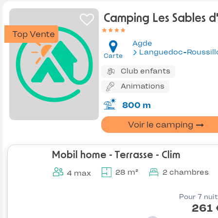
Camping Les Sables d
Top Vente
Agde
Languedoc-Roussill
Carte
Club enfants
Animations
800 m
Voir le camping
Mobil home - Terrasse - Clim
28 m²
2 chambres
4 max
Pour 7 nui
261 