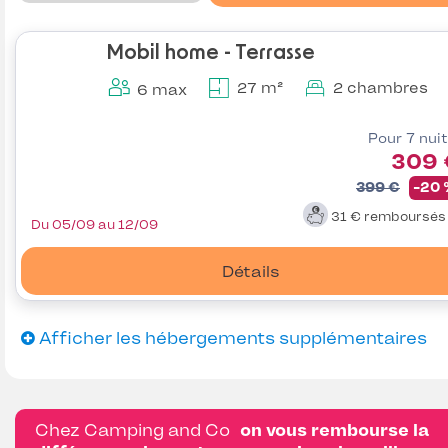
Mobil home - Terrasse
27 m²
2 chambres
6 max
Pour 7 nui
309 
399 €
-20
31 €
remboursé
Du 05/09 au 12/09
Détails
Afficher les hébergements supplémentaires
Chez Camping and Co
on vous rembourse la