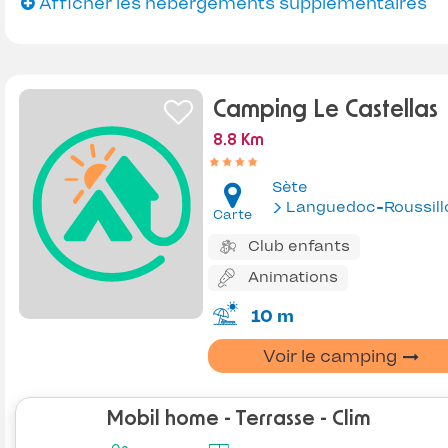
Afficher les hébergements supplémentaires
Camping Le Castellas
8.8 Km
Sète
Languedoc-Roussill
Carte
Club enfants
Animations
10 m
Voir le camping
Mobil home - Terrasse - Clim