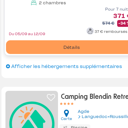
2 chambres
Pour 7 nui
371 
574 €
-34
37 €
remboursé
Du 05/09 au 12/09
Détails
Afficher les hébergements supplémentaires
Camping Blendin Retr
Agde
Languedoc-Roussill
Carte
Piscine