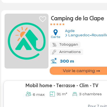
Camping de la Clape
Agde
Languedoc-Roussill
Carte
Toboggan
Animations
300 m
Voir le camping
Mobil home - Terrasse - Clim - TV
31 m²
3 chambres
6 max
Pour 7 nui