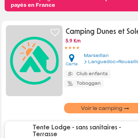
payés en France
Camping Dunes et Sole
5.9 Km
Marseillan
Languedoc-Roussill
Carte
Club enfants
Toboggan
Voir le camping
Tente Lodge - sans sanitaires -
Terrasse