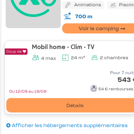
Animations
Piscin
700 m
Voir le camping
Mobil home - Clim - TV
Coup de
24 m²
2 chambres
4 max
Pour 7 nui
543 
54 €
remboursé
Du 12/09 au 19/09
Détails
Afficher les hébergements supplémentaires