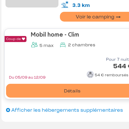
3.3 km
Voir le camping
Mobil home - Clim
Coup de
2 chambres
5 max
Pour 7 nui
544 
54 €
remboursé
Du 05/09 au 12/09
Détails
Afficher les hébergements supplémentaires