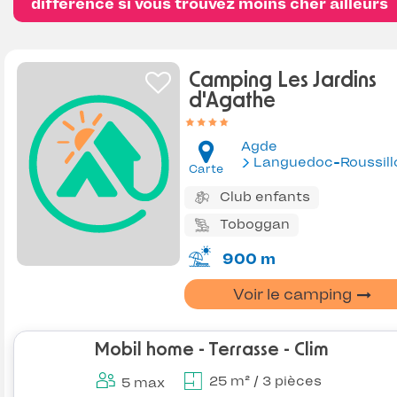
différence si vous trouvez moins cher ailleurs
Camping Les Jardins
d'Agathe
Agde
Languedoc-Roussill
Carte
Club enfants
Toboggan
900 m
Voir le camping
Mobil home - Terrasse - Clim
25 m² / 3 pièces
5 max