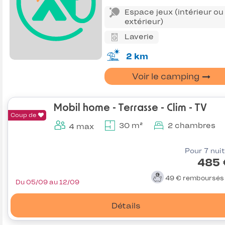
Espace jeux (intérieur ou
extérieur)
Laverie
2 km
Voir le camping
Mobil home - Terrasse - Clim - TV
Coup de
30 m²
2 chambres
4 max
Pour 7 nui
485 
49 €
remboursé
Du 05/09 au 12/09
Détails