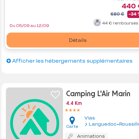
440 
680 €
-34
44 €
remboursé
Du 05/09 au 12/09
Détails
Afficher les hébergements supplémentaires
Camping L'Air Marin
4.4 Km
Vias
Languedoc-Roussill
Carte
Animations