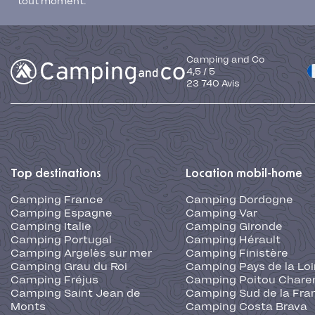
tout moment.
Camping and Co
4,5
/
5
23 740
Avis
Top destinations
Location mobil-home
Camping France
Camping Dordogne
Camping Espagne
Camping Var
Camping Italie
Camping Gironde
Camping Portugal
Camping Hérault
Camping Argelès sur mer
Camping Finistère
Camping Grau du Roi
Camping Pays de la Loi
Camping Fréjus
Camping Poitou Chare
Camping Saint Jean de
Camping Sud de la Fra
Monts
Camping Costa Brava