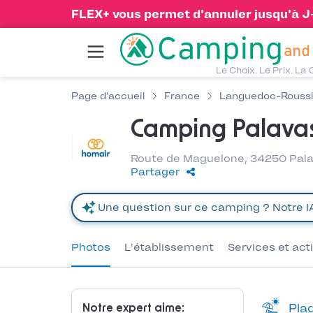
FLEX+ vous permet d'annuler jusqu'à J-1
Le Choix. Le Prix. La 
Page d'accueil
France
Languedoc-Roussi
Camping Palava
Route de Maguelone, 34250 Pala
Partager
Photos
L'établissement
Services et act
Plag
Notre expert aime: