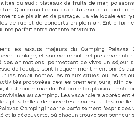
ités du sud : plateaux de fruits de mer, poissons gr
citan. Que ce soit dans les restaurants du bord de me
ment de plaisir et de partage. La vie locale est
es de rue et de concerts en plein air. Entre farni
ibre parfait entre détente et vitalité.
ment les atouts majeurs du Camping Palavas C
 avec la plage, et son cadre naturel préservé entr
é des animations, permettant de vivre un séjour s
lesse de l’équipe sont fréquemment mentionnés da
r les mobil-homes les mieux situés ou les séjour
 activités proposées dès les premiers jours, afin
jour, il est recommandé d’alterner les plaisirs : mati
 conviviales au camping. Les vacanciers apprécient 
s les plus belles découvertes locales ou les meil
 Palavas Camping incarne parfaitement l’esprit des
ité et la découverte, où chacun trouve son bonheur 