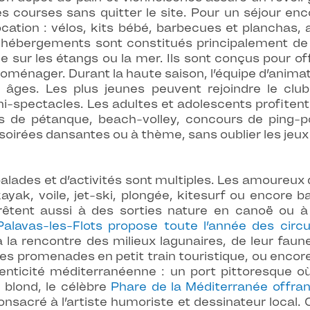
s courses sans quitter le site. Pour un séjour en
cation : vélos, kits bébé, barbecues et planchas, 
 hébergements sont constitués principalement d
sur les étangs ou la mer. Ils sont conçus pour offr
électroménager. Durant la haute saison, l’équipe d’a
 âges. Les plus jeunes peuvent rejoindre le clu
ni-spectacles. Les adultes et adolescents profitent
s de pétanque, beach-volley, concours de ping-p
soirées dansantes ou à thème, sans oublier les jeux
balades et d’activités sont multiples. Les amoureux
ayak, voile, jet-ski, plongée, kitesurf ou encore ba
rêtent aussi à des sorties nature en canoë ou 
alavas-les-Flots propose toute l’année des circ
 rencontre des milieux lagunaires, de leur faune 
les promenades en petit train touristique, ou encore
henticité méditerranéenne : un port pittoresque où
 blond, le célèbre
Phare de la Méditerranée offra
nsacré à l’artiste humoriste et dessinateur local.