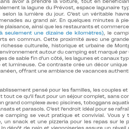
sans avoir à prendre la voiture, tout en bénéficia
lement la lagune du Prévost, espace lagunaire typ
 selon la lumière du jour. C’est un véritable havr
omenades au grand air. En quelques minutes à pie
de plaisance, ainsi que les restaurants et commerce
 à seulement une dizaine de kilomètres)
, le camp
sports en commun. Cette proximité avec une grand
 richesse culturelle, historique et urbaine de Mon
L’environnement autour du camping est marqué par u
s de sable fin d’un côté, les lagunes et canaux typi
e et lumineuse. Ce contraste crée un décor unique
rranéen, offrant une ambiance de vacances authenti
lissement pensé pour les familles, les couples et 
nit tout ce qu’il faut pour un séjour complet, sans con
n grand complexe avec piscines, toboggans aquatiqu
ts et parasols. C’est l’endroit idéal pour se rafr
, le camping se veut pratique et convivial. Vous 
, un snack et une pizzeria pour les repas sur le p
 Un dépôt de pain et viennoiseries assure un réve