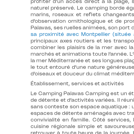
profiter d’un accès direct à la plage, 
naturel préservé. Le camping borde éga
marins, roseaux et reflets changeants
d’observation ornithologique et de pr
Palavas, ses ruelles animées, son port 
sa proximité avec Montpellier (située
principaux axes routiers et les tran
combiner les plaisirs de la mer avec la
marchés et animations toute l’année. 
la mer Méditerranée et ses longues plage
le tout entouré d’une nature généreus
d’oiseaux et douceur du climat médite
Établissement, services et activités
Le Camping Palavas Camping est un étab
de détente et d’activités variées. Il réu
sans conteste son espace aquatique : u
espaces de détente aménagés avec transa
convivialité en famille. Côté services
cuisine régionale simple et savoureuse
retrouver à toute heure de la journée.