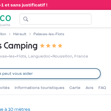
 et sans justificatif !
Qualité.
llon
Hérault
Palavas-les-Flots
s Camping
vas-les-Flots, Languedoc-Roussillon, France
ivités
Informations touristiques
Carte
Avis
FAQ
e à 10 mètres