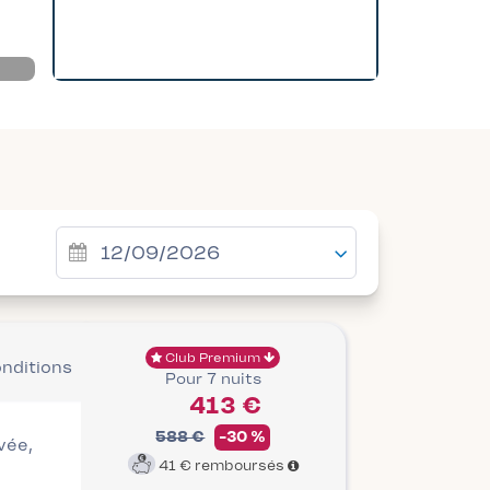
Club Premium
onditions
Pour 7 nuits
413 €
588 €
-30 %
ivée,
41 €
remboursés