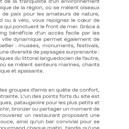
nt de la tranquillité d’un environnement
ique de la région, où se mêlent oiseaux
e de paix pour les amateurs de nature,
d ou à vélo, vous rejoignez le cœur de
s qui ponctuent le front de mer. Grâce à
ing bénéficie d’un accès facile par les
e ville dynamique permet également de
tpellier : musées, monuments, festivals,
ne diversité de paysages surprenante :
ques du littoral languedocien de l’autre,
 où se mêlent senteurs marines, chants
que et apaisante.
les groupes d’amis en quête de confort,
trainte. L’un des points forts du site est
es, pataugeoire pour les plus petits et
aîchir, bronzer ou partager un moment de
y trouverez un restaurant proposant une
ouce, ainsi qu’un bar convivial pour se
il gourmand chaque matin, tandis qu’une