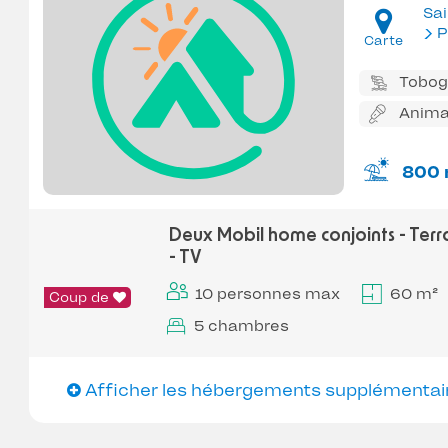
Sa
P
Carte
Tobo
Anima
800 
Deux Mobil home conjoints - Terr
- TV
10 personnes max
60 m²
Coup de
5 chambres
Afficher les hébergements supplémentai