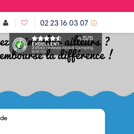
02 23 16 03 07
4.5
/5
EXCELLENT
23543 reviews about Camping
and Co
 de