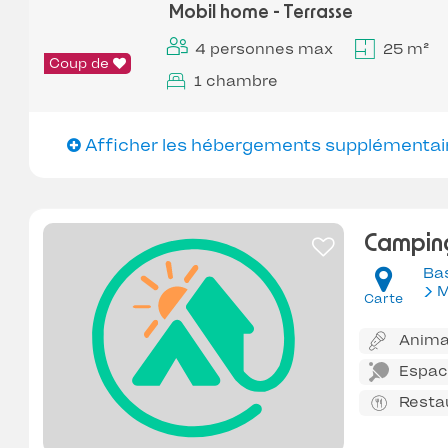
Mobil home - Terrasse
4 personnes max
25 m²
Coup de
1 chambre
Afficher les hébergements supplémentai
Camping
Ba
M
Carte
Anima
Espace
Resta