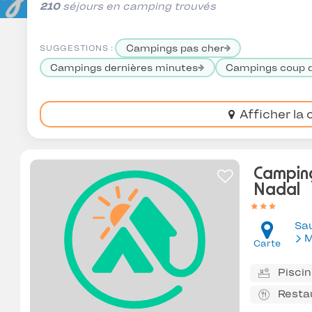
210
séjours en camping trouvés
Campings pas cher
SUGGESTIONS :
Campings dernières minutes
Campings coup 
Afficher la 
Campin
Nadal
Sa
M
Carte
Pisci
Resta