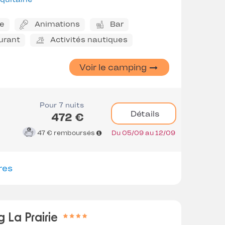
ne
Animations
Bar
urant
Activités nautiques
Voir le camping
Pour 7 nuits
Détails
472 €
47 €
remboursés
Du 05/09 au 12/09
res
 La Prairie