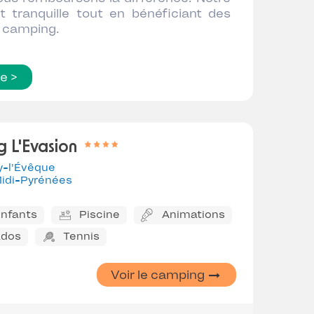
 tranquille tout en bénéficiant des
n camping.
te >
 L'Evasion
y-l'Évêque
idi-Pyrénées
enfants
Piscine
Animations
ados
Tennis
Voir le camping