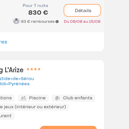
Pour 7 nuits
Détails
830 €
83 €
remboursés
Du 08/08 au 15/08
res
 L'Arize
stide-de-Sérou
idi-Pyrénées
tions
Piscine
Club enfants
 jeux (intérieur ou extérieur)
urant