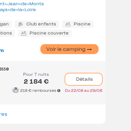
int-Jean-de-Monts
ays-de-la-Loire
ggan
Club enfants
Piscine
tions
Piscine couverte
Voir le camping
m
asse
Pour 7 nuits
Détails
2 184 €
218 €
remboursés
Du 22/08 au 29/08
res