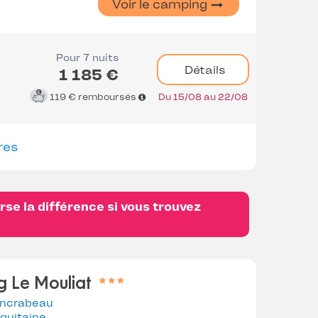
Voir le camping
Pour 7 nuits
Détails
1 185 €
119 €
remboursés
Du 15/08 au 22/08
res
se la différence si vous trouvez
 Le Mouliat
ncrabeau
quitaine