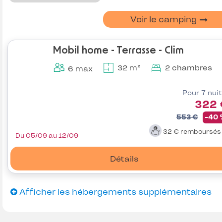
Voir le camping
Mobil home - Terrasse - Clim
32 m²
2 chambres
6 max
Pour 7 nui
322 
553 €
-40
32 €
remboursé
Du 05/09 au 12/09
Détails
Afficher les hébergements supplémentaires