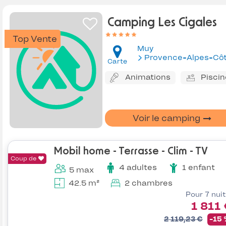
Camping Les Cigales
Top Vente
Muy
Provence-Alpes-Côte d'Az
Carte
Animations
Piscin
Voir le camping
Mobil home - Terrasse - Clim - TV
Coup de
4 adultes
1 enfant
5 max
42.5 m²
2 chambres
Pour 7 nui
1 811
2 119,23 €
-15