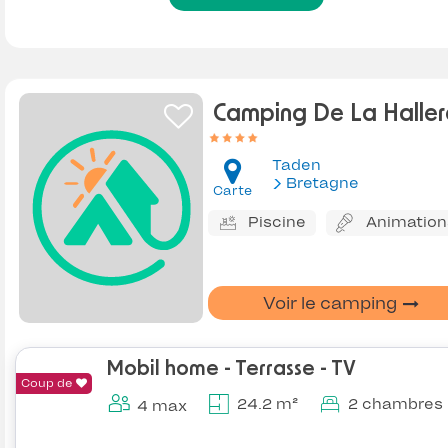
Camping De La Haller
Taden
Bretagne
Carte
Piscine
Animation
Voir le camping
Mobil home - Terrasse - TV
Coup de
24.2 m²
2 chambres
4 max