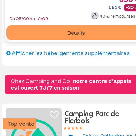
581 €
-30
40 €
remboursé
Du 05/09 au 12/09
Détails
Afficher les hébergements supplémentaires
Chez Camping and Co
notre centre d'appels
est ouvert 7J/7 en saison
Camping Parc de
Fierbois
Top Vente