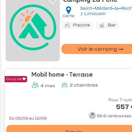
Limousin
Carte
Piscine
Bar
Voir le camping
Mobil home - Terrasse
Coup de
2 chambres
4 max
Pour 7 nui
557 
56 €
remboursé
Du 05/09 au 12/09