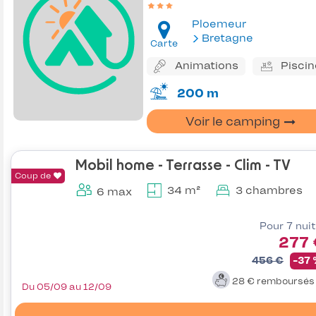
Ploemeur
Bretagne
Carte
Animations
Piscin
200 m
Voir le camping
Mobil home - Terrasse - Clim - TV
Coup de
34 m²
3 chambres
6 max
Pour 7 nui
277 
456 €
-37
28 €
remboursé
Du 05/09 au 12/09