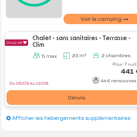
Voir le camping
Chalet - sans sanitaires - Terrasse -
Coup de
Clim
23 m²
2 chambres
5 max
Pour 7 nui
441 
44 €
remboursé
Du 05/09 au 12/09
Détails
Afficher les hébergements supplémentaires