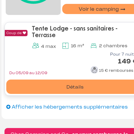
Voir le camping
Tente Lodge - sans sanitaires -
Coup de
Terrasse
16 m²
2 chambres
4 max
Pour 7 nui
149 
15 €
remboursé
Du 05/09 au 12/09
Détails
Afficher les hébergements supplémentaires