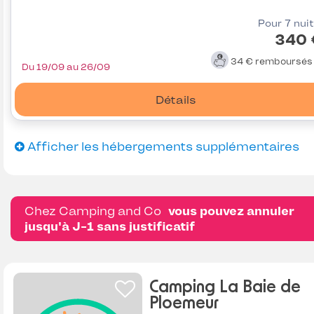
Pour 7 nui
340 
34 €
remboursé
Du 19/09 au 26/09
Détails
Afficher les hébergements supplémentaires
Chez Camping and Co
vous pouvez annuler
jusqu'à J-1 sans justificatif
Camping La Baie de
Ploemeur