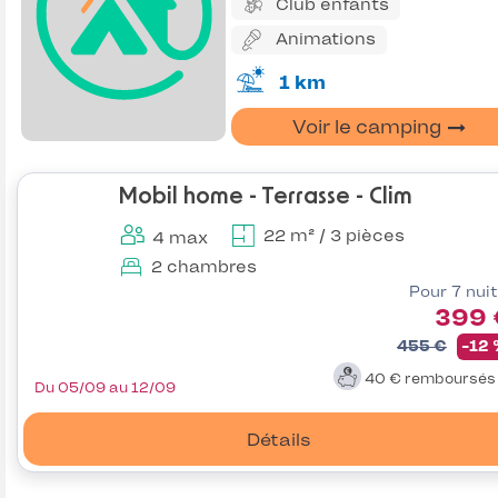
Club enfants
Animations
1 km
Voir le camping
Mobil home - Terrasse - Clim
22 m² / 3 pièces
4 max
2 chambres
Pour 7 nui
399 
455 €
-12
40 €
remboursé
Du 05/09 au 12/09
Détails