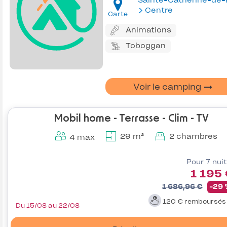
Centre
Carte
Animations
Toboggan
Voir le camping
Mobil home - Terrasse - Clim - TV
29 m²
2 chambres
4 max
Pour 7 nui
1 195
1 686,96 €
-29
120 €
remboursé
Du 15/08 au 22/08