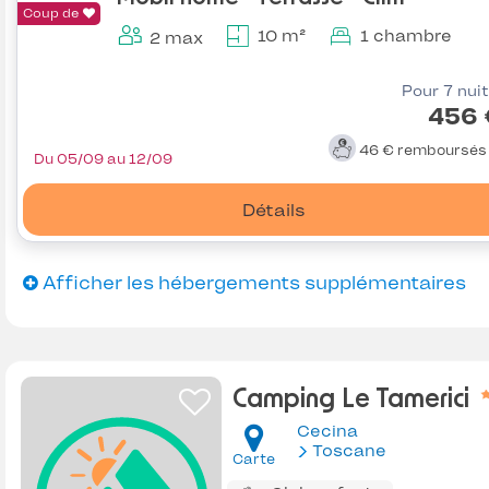
Coup de
10 m²
1 chambre
2 max
Pour 7 nui
456 
46 €
remboursé
Du 05/09 au 12/09
Détails
Afficher les hébergements supplémentaires
Camping Le Tamerici
Cecina
Toscane
Carte