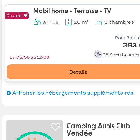
Mobil home - Terrasse - TV
Coup de
28 m²
3 chambres
6 max
Pour 7 nui
383 
38 €
remboursé
Du 05/09 au 12/09
Détails
Afficher les hébergements supplémentaires
Camping Aunis Club
Vendée