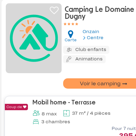
Camping Le Domaine
Dugny
Onzain
Centre
Carte
Club enfants
Animations
Voir le camping
Mobil home - Terrasse
Coup de
37 m² / 4 pièces
8 max
3 chambres
Pour 7 nui
395 