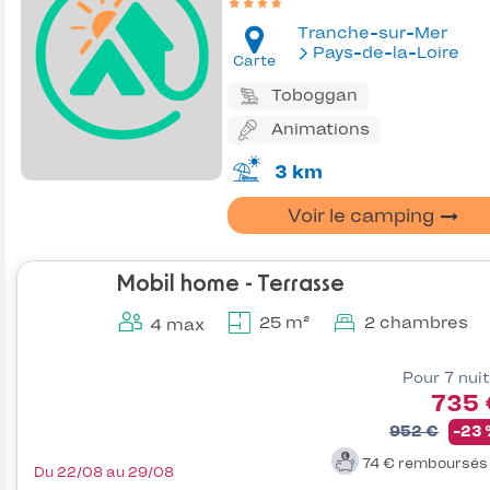
Tranche-sur-Mer
Pays-de-la-Loire
Carte
Toboggan
Animations
3 km
Voir le camping
Mobil home - Terrasse
25 m²
2 chambres
4 max
Pour 7 nui
735 
952 €
-23
74 €
remboursé
Du 22/08 au 29/08