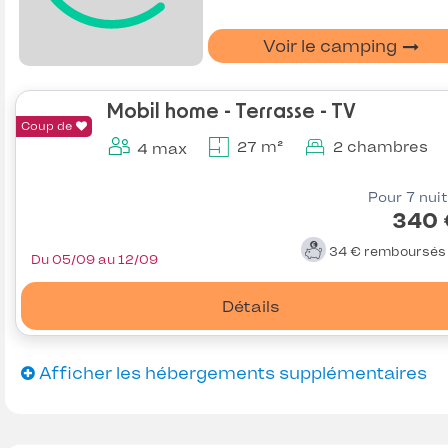
Voir le camping
Mobil home - Terrasse - TV
Coup de
27 m²
2 chambres
4 max
Pour 7 nui
340 
34 €
remboursé
Du 05/09 au 12/09
Détails
Afficher les hébergements supplémentaires