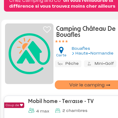
Chez Camping and Co
on vous rembourse la
différence si vous trouvez moins cher ailleurs
Camping Château De
Bouafles
Bouafles
Haute-Normandie
Carte
Pêche
Mini-Golf
Voir le camping
Mobil home - Terrasse - TV
Coup de
2 chambres
4 max