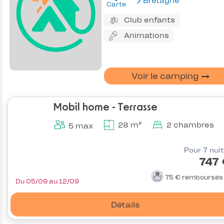
Bretagne
Carte
Club enfants
Animations
Voir le camping
Mobil home - Terrasse
28 m²
2 chambres
5 max
Pour 7 nui
747
75 €
remboursé
Du 05/09 au 12/09
Détails